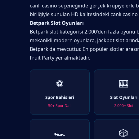
canlı casino seçeneğinde gerçek krupiyelerle 
birliğiyle sunulan HD kalitesindeki canlı casin
Betpark Slot Oyunları
Betpark slot kategorisi 2.000'den fazla oyunu
mekanikli modern oyunlara, jackpot slotlarında
Betpark'da mevcuttur. En popüler slotlar ara
Fruit Party yer almaktadır.
⚽
🎰
Spor Bahisleri
Slot Oyunları
50+ Spor Dalı
2.000+ Slot
🏎️
🎲