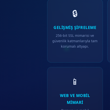
🔒
GELIŞMIŞ ŞIFRELEME
256-bit SSL mimarisi ve
güvenlik katmanlarıyla tam
korumalı altyapı.
📱
WEB VE MOBIL
MIMARI