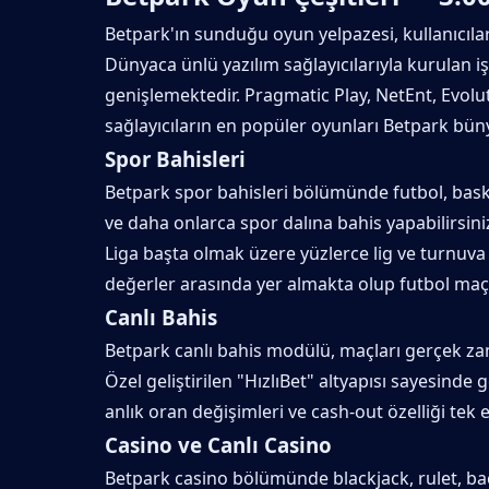
Betpark'ın sunduğu oyun yelpazesi, kullanıcıla
Dünyaca ünlü yazılım sağlayıcılarıyla kurulan i
genişlemektedir. Pragmatic Play, NetEnt, Evol
sağlayıcıların en popüler oyunları Betpark bü
Spor Bahisleri
Betpark spor bahisleri bölümünde futbol, baske
ve daha onlarca spor dalına bahis yapabilirsini
Liga başta olmak üzere yüzlerce lig ve turnuva
değerler arasında yer almakta olup futbol ma
Canlı Bahis
Betpark canlı bahis modülü, maçları gerçek za
Özel geliştirilen "HızlıBet" altyapısı sayesinde g
anlık oran değişimleri ve cash-out özelliği te
Casino ve Canlı Casino
Betpark casino bölümünde blackjack, rulet, bac