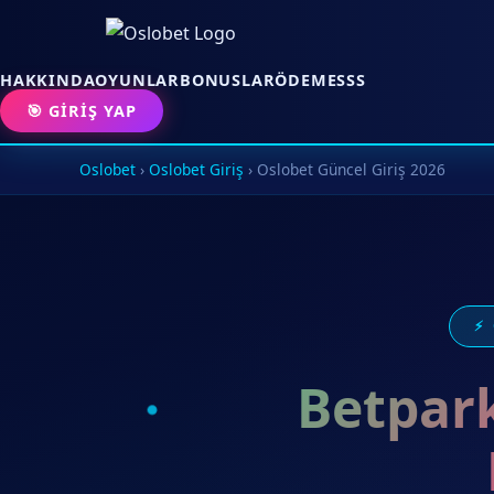
HAKKINDA
OYUNLAR
BONUSLAR
ÖDEME
SSS
🎯 GIRIŞ YAP
Oslobet
›
Oslobet Giriş
›
Oslobet Güncel Giriş 2026
⚡
Betpark