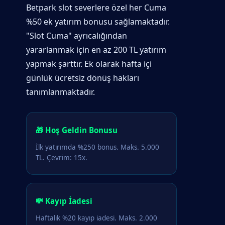
Betpark slot severlere özel her Cuma
%50 ek yatırım bonusu sağlamaktadır.
"Slot Cuma" ayrıcalığından
yararlanmak için en az 200 TL yatırım
yapmak şarttır. Ek olarak hafta içi
günlük ücretsiz dönüş hakları
tanımlanmaktadır.
🎁 Hoş Geldin Bonusu
İlk yatırımda %250 bonus. Maks. 5.000
TL. Çevrim: 15x.
💸 Kayıp İadesi
Haftalık %20 kayıp iadesi. Maks. 2.000