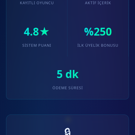
KAYITLI OYUNCU
AKTIF İÇERIK
4.8★
%250
SISTEM PUANI
İLK ÜYELIK BONUSU
5 dk
ÖDEME SÜRESI
🔒