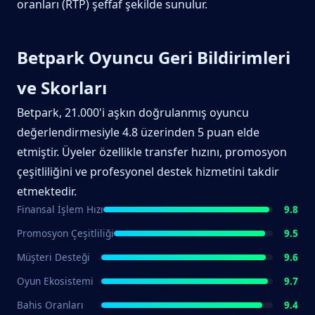
oranları (RTP) şeffaf şekilde sunulur.
Betpark Oyuncu Geri Bildirimleri
ve Skorları
Betpark, 21.000'i aşkın doğrulanmış oyuncu
değerlendirmesiyle 4.8 üzerinden 5 puan elde
etmiştir. Üyeler özellikle transfer hızını, promosyon
çeşitliliğini ve profesyonel destek hizmetini takdir
etmektedir.
Finansal İşlem Hızı
9.8
Promosyon Çeşitliliği
9.5
Müşteri Desteği
9.6
Oyun Ekosistemi
9.7
Bahis Oranları
9.4