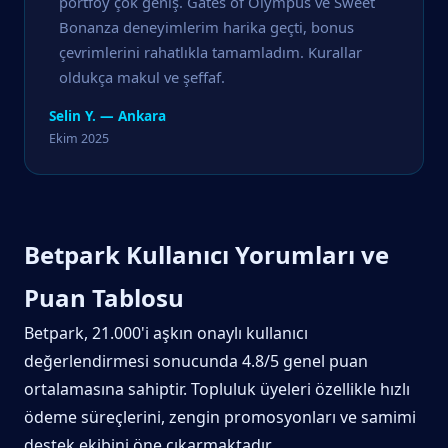
portföy çok geniş. Gates of Olympus ve Sweet
Bonanza deneyimlerim harika geçti, bonus
çevrimlerini rahatlıkla tamamladım. Kurallar
oldukça makul ve şeffaf.
Selin Y. — Ankara
Ekim 2025
Betpark Kullanıcı Yorumları ve
Puan Tablosu
Betpark, 21.000'i aşkın onaylı kullanıcı
değerlendirmesi sonucunda 4.8/5 genel puan
ortalamasına sahiptir. Topluluk üyeleri özellikle hızlı
ödeme süreçlerini, zengin promosyonları ve samimi
destek ekibini öne çıkarmaktadır.