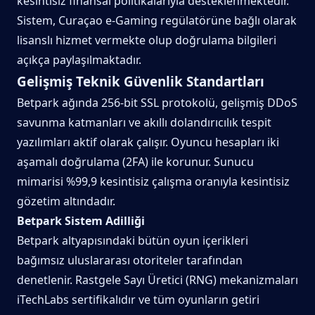
kesintisiz finansal politikalarıyla desteklenmektedir.
Sistem, Curaçao e-Gaming regülatörüne bağlı olarak
lisanslı hizmet vermekte olup doğrulama bilgileri
açıkça paylaşılmaktadır.
Gelişmiş Teknik Güvenlik Standartları
Betpark ağında 256-bit SSL protokolü, gelişmiş DDoS
savunma katmanları ve akıllı dolandırıcılık tespit
yazılımları aktif olarak çalışır. Oyuncu hesapları iki
aşamalı doğrulama (2FA) ile korunur. Sunucu
mimarisi %99,9 kesintisiz çalışma oranıyla kesintisiz
gözetim altındadır.
Betpark Sistem Adilliği
Betpark altyapısındaki bütün oyun içerikleri
bağımsız uluslararası otoriteler tarafından
denetlenir. Rastgele Sayı Üretici (RNG) mekanizmaları
iTechLabs sertifikalıdır ve tüm oyunların getiri