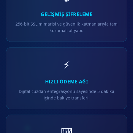
GELIŞMIŞ ŞIFRELEME
256-bit SSL mimarisi ve güvenlik katmanlarıyla tam
korumalı altyapı.
⚡
HIZLI ÖDEME AĞI
Dijital cüzdan entegrasyonu sayesinde 5 dakika
içinde bakiye transferi.
🎰