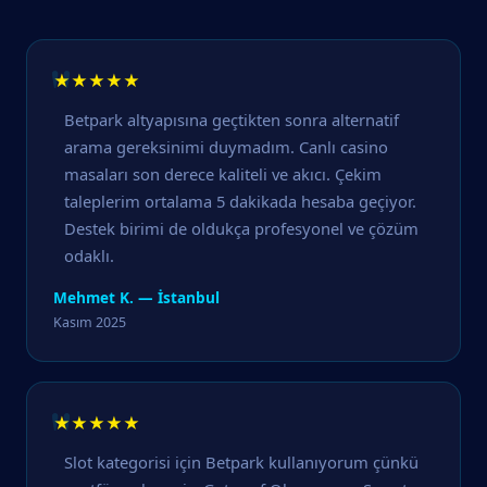
★★★★★
Betpark altyapısına geçtikten sonra alternatif
arama gereksinimi duymadım. Canlı casino
masaları son derece kaliteli ve akıcı. Çekim
taleplerim ortalama 5 dakikada hesaba geçiyor.
Destek birimi de oldukça profesyonel ve çözüm
odaklı.
Mehmet K. — İstanbul
Kasım 2025
★★★★★
Slot kategorisi için Betpark kullanıyorum çünkü