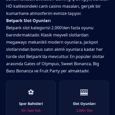
HD kalitesindeki canlı casino masaları, gerçek bir
kumarhane atmosferini evinize taşıyor.
Betpark Slot Oyunları
Betpark slot kategorisi 2.000'den fazla oyunu
barındırmaktadır. Klasik meyveli slotlardan
megaways mekanikli modern oyunlara, jackpot
slotlarından bonus satın alımlı oyunlara kadar her
türde slot Betpark'da mevcuttur. En popüler slotlar
arasında Gates of Olympus, Sweet Bonanza, Big
Bass Bonanza ve Fruit Party yer almaktadır.
⚽
🎰
Spor Bahisleri
Slot Oyunları
50+ Spor Dalı
2.000+ Slot