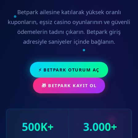
Betpark ailesine katılarak yüksek oranlı
kuponların, eşsiz casino oyunlarının ve güvenli
ödemelerin tadını çıkarın. Betpark giriş
adresiyle saniyeler içinde bağlanın.
⚡ BETPARK OTURUM AÇ
🎁 BETPARK KAYIT OL
500K+
3.000+