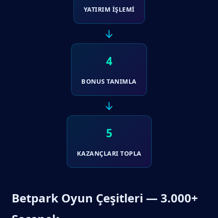
YATIRIM İŞLEMI
→
4
BONUS TANIMLA
→
5
KAZANÇLARI TOPLA
Betpark Oyun Çeşitleri — 3.000+