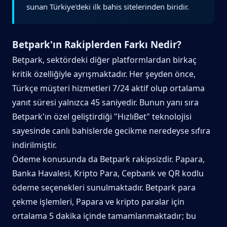
sunan Türkiye'deki ilk bahis sitelerinden biridir.
Betpark'ın Rakiplerden Farkı Nedir?
Betpark, sektördeki diğer platformlardan birkaç
kritik özelliğiyle ayrışmaktadır. Her şeyden önce,
Türkçe müşteri hizmetleri 7/24 aktif olup ortalama
yanıt süresi yalnızca 45 saniyedir. Bunun yanı sıra
Betpark'ın özel geliştirdiği "HızlıBet" teknolojisi
sayesinde canlı bahislerde gecikme neredeyse sıfıra
indirilmiştir.
Ödeme konusunda da Betpark rakipsizdir. Papara,
Banka Havalesi, Kripto Para, Cepbank ve QR kodlu
ödeme seçenekleri sunulmaktadır. Betpark para
çekme işlemleri, Papara ve kripto paralar için
ortalama 5 dakika içinde tamamlanmaktadır; bu