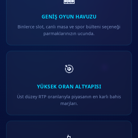
GENIŞ OYUN HAVUZU
Binlerce slot, canlı masa ve spor bülteni seçeneği
parmaklarınızın ucunda.
🎯
YÜKSEK ORAN ALTYAPISI
Üst düzey RTP oranlarıyla piyasanın en karlı bahis
marjları.