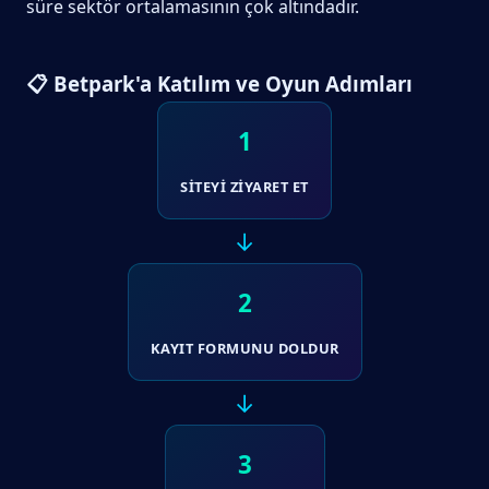
süre sektör ortalamasının çok altındadır.
📋 Betpark'a Katılım ve Oyun Adımları
1
SITEYI ZIYARET ET
→
2
KAYIT FORMUNU DOLDUR
→
3