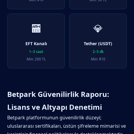
🏧
💎
EFT Kanalı
Tether (USDT)
1–3 saat
2–5 dk
Min: 200 TL
Min: $10
Betpark Güvenilirlik Raporu:
Lisans ve Altyapı Denetimi
Betpark platformunun güvenilirlik düzeyi;
uluslararası sertifikaları, üstün şifreleme mimarisi ve