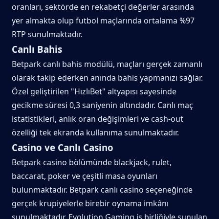
oranları, sektörde en rekabetçi değerler arasında
yer almakta olup futbol maçlarında ortalama %97
RTP sunulmaktadır.
Canlı Bahis
Betpark canlı bahis modülü, maçları gerçek zamanlı
olarak takip ederken anında bahis yapmanızı sağlar.
Özel geliştirilen "HızlıBet" altyapısı sayesinde
gecikme süresi 0,3 saniyenin altındadır. Canlı maç
istatistikleri, anlık oran değişimleri ve cash-out
özelliği tek ekranda kullanıma sunulmaktadır.
Casino ve Canlı Casino
Betpark casino bölümünde blackjack, rulet,
baccarat, poker ve çeşitli masa oyunları
bulunmaktadır. Betpark canlı casino seçeneğinde
gerçek krupiyelerle birebir oynama imkânı
sunulmaktadır. Evolution Gaming iş birliğiyle sunulan