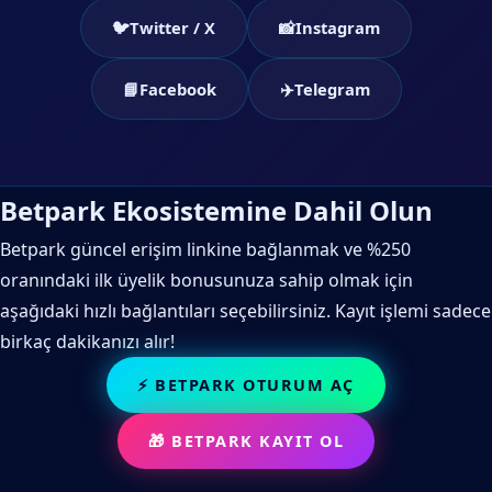
🐦
Twitter / X
📸
Instagram
📘
Facebook
✈️
Telegram
Betpark Ekosistemine Dahil Olun
Betpark güncel erişim linkine bağlanmak ve %250
oranındaki ilk üyelik bonusunuza sahip olmak için
aşağıdaki hızlı bağlantıları seçebilirsiniz. Kayıt işlemi sadece
birkaç dakikanızı alır!
⚡ BETPARK OTURUM AÇ
🎁 BETPARK KAYIT OL