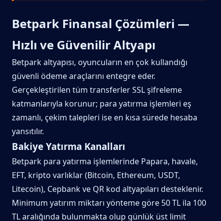
Betpark Finansal Çözümleri —
Hızlı ve Güvenilir Altyapı
Betpark altyapısı, oyuncuların en çok kullandığı
güvenli ödeme araçlarını entegre eder.
Gerçekleştirilen tüm transferler SSL şifreleme
katmanlarıyla korunur; para yatırma işlemleri eş
zamanlı, çekim talepleri ise en kısa sürede hesaba
yansıtılır.
Bakiye Yatırma Kanalları
Betpark para yatırma işlemlerinde Papara, havale,
EFT, kripto varlıklar (Bitcoin, Ethereum, USDT,
Litecoin), Cepbank ve QR kod altyapıları desteklenir.
Minimum yatırım miktarı yönteme göre 50 TL ila 100
TL aralığında bulunmakta olup günlük üst limit