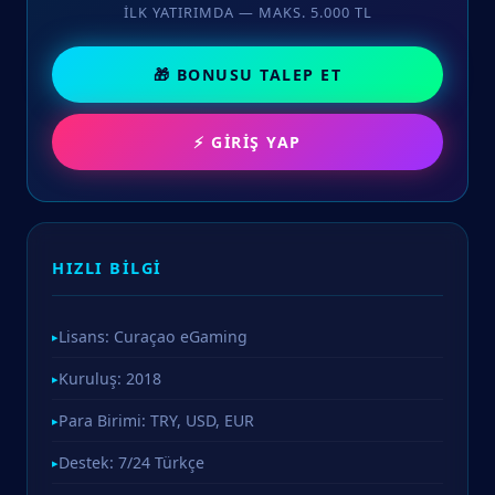
İLK YATIRIMDA — MAKS. 5.000 TL
🎁 BONUSU TALEP ET
⚡ GIRIŞ YAP
HIZLI BILGI
Lisans: Curaçao eGaming
Kuruluş: 2018
Para Birimi: TRY, USD, EUR
Destek: 7/24 Türkçe