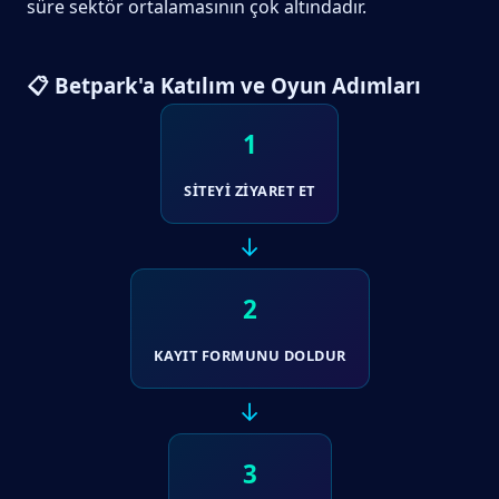
süre sektör ortalamasının çok altındadır.
📋 Betpark'a Katılım ve Oyun Adımları
1
SITEYI ZIYARET ET
→
2
KAYIT FORMUNU DOLDUR
→
3