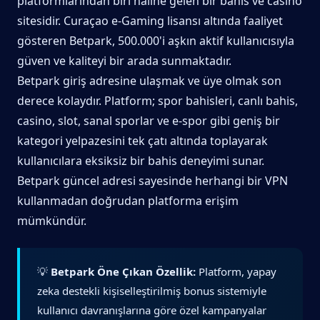
platformlarından biri haline gelen bir bahis ve casino
sitesidir. Curaçao e-Gaming lisansı altında faaliyet
gösteren Betpark, 500.000'i aşkın aktif kullanıcısıyla
güven ve kaliteyi bir arada sunmaktadır.
Betpark giriş adresine ulaşmak ve üye olmak son
derece kolaydır. Platform; spor bahisleri, canlı bahis,
casino, slot, sanal sporlar ve e-spor gibi geniş bir
kategori yelpazesini tek çatı altında toplayarak
kullanıcılara eksiksiz bir bahis deneyimi sunar.
Betpark güncel adresi sayesinde herhangi bir VPN
kullanmadan doğrudan platforma erişim
mümkündür.
💡
Betpark Öne Çıkan Özellik:
Platform, yapay
zeka destekli kişiselleştirilmiş bonus sistemiyle
kullanıcı davranışlarına göre özel kampanyalar