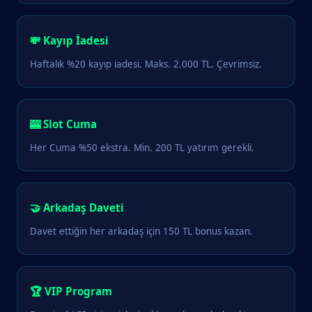
💸 Kayıp İadesi
Haftalık %20 kayıp iadesi. Maks. 2.000 TL. Çevrimsiz.
🎰 Slot Cuma
Her Cuma %50 ekstra. Min. 200 TL yatırım gerekli.
🤝 Arkadaş Daveti
Davet ettiğin her arkadaş için 150 TL bonus kazan.
🏆 VIP Program