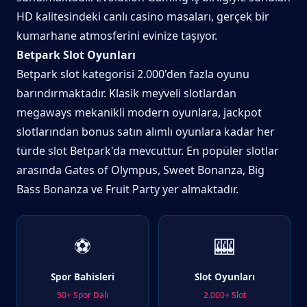
HD kalitesindeki canlı casino masaları, gerçek bir
kumarhane atmosferini evinize taşıyor.
Betpark Slot Oyunları
Betpark slot kategorisi 2.000'den fazla oyunu
barındırmaktadır. Klasik meyveli slotlardan
megaways mekanikli modern oyunlara, jackpot
slotlarından bonus satın alımlı oyunlara kadar her
türde slot Betpark'da mevcuttur. En popüler slotlar
arasında Gates of Olympus, Sweet Bonanza, Big
Bass Bonanza ve Fruit Party yer almaktadır.
⚽
🎰
Spor Bahisleri
Slot Oyunları
50+ Spor Dalı
2.000+ Slot