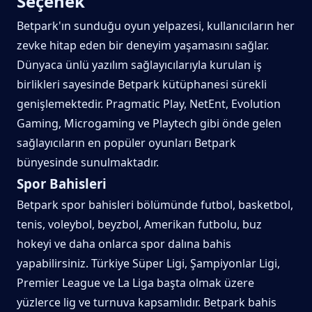
Seçenek
Betpark'ın sunduğu oyun yelpazesi, kullanıcıların her
zevke hitap eden bir deneyim yaşamasını sağlar.
Dünyaca ünlü yazılım sağlayıcılarıyla kurulan iş
birlikleri sayesinde Betpark kütüphanesi sürekli
genişlemektedir. Pragmatic Play, NetEnt, Evolution
Gaming, Microgaming ve Playtech gibi önde gelen
sağlayıcıların en popüler oyunları Betpark
bünyesinde sunulmaktadır.
Spor Bahisleri
Betpark spor bahisleri bölümünde futbol, basketbol,
tenis, voleybol, beyzbol, Amerikan futbolu, buz
hokeyi ve daha onlarca spor dalına bahis
yapabilirsiniz. Türkiye Süper Ligi, Şampiyonlar Ligi,
Premier League ve La Liga başta olmak üzere
yüzlerce lig ve turnuva kapsamlıdır. Betpark bahis