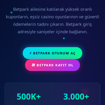
Betpark ailesine katılarak yüksek oranlı
kuponların, eşsiz casino oyunlarının ve güvenli
ödemelerin tadını çıkarın. Betpark giriş
adresiyle saniyeler içinde bağlanın.
⚡ BETPARK OTURUM AÇ
🎁 BETPARK KAYIT OL
500K+
3.000+