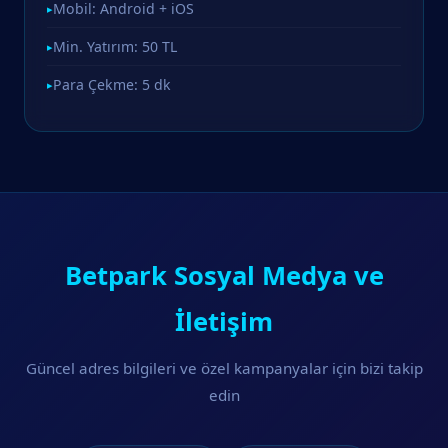
Mobil: Android + iOS
Min. Yatırım: 50 TL
Para Çekme: 5 dk
Betpark Sosyal Medya ve
İletişim
Güncel adres bilgileri ve özel kampanyalar için bizi takip
edin