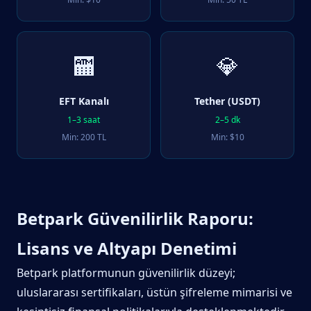
🏧
💎
EFT Kanalı
Tether (USDT)
1–3 saat
2–5 dk
Min: 200 TL
Min: $10
Betpark Güvenilirlik Raporu:
Lisans ve Altyapı Denetimi
Betpark platformunun güvenilirlik düzeyi;
uluslararası sertifikaları, üstün şifreleme mimarisi ve