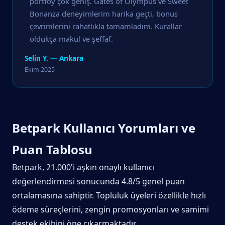
portföy çok geniş. Gates of Olympus ve Sweet
Bonanza deneyimlerim harika geçti, bonus
çevrimlerini rahatlıkla tamamladım. Kurallar
oldukça makul ve şeffaf.
Selin Y. — Ankara
Ekim 2025
Betpark Kullanıcı Yorumları ve
Puan Tablosu
Betpark, 21.000'i aşkın onaylı kullanıcı
değerlendirmesi sonucunda 4.8/5 genel puan
ortalamasına sahiptir. Topluluk üyeleri özellikle hızlı
ödeme süreçlerini, zengin promosyonları ve samimi
destek ekibini öne çıkarmaktadır.