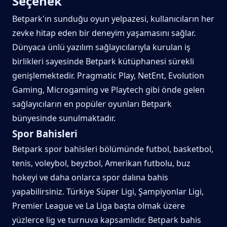
Seçenek
Betpark'ın sunduğu oyun yelpazesi, kullanıcıların her
zevke hitap eden bir deneyim yaşamasını sağlar.
Dünyaca ünlü yazılım sağlayıcılarıyla kurulan iş
birlikleri sayesinde Betpark kütüphanesi sürekli
genişlemektedir. Pragmatic Play, NetEnt, Evolution
Gaming, Microgaming ve Playtech gibi önde gelen
sağlayıcıların en popüler oyunları Betpark
bünyesinde sunulmaktadır.
Spor Bahisleri
Betpark spor bahisleri bölümünde futbol, basketbol,
tenis, voleybol, beyzbol, Amerikan futbolu, buz
hokeyi ve daha onlarca spor dalına bahis
yapabilirsiniz. Türkiye Süper Ligi, Şampiyonlar Ligi,
Premier League ve La Liga başta olmak üzere
yüzlerce lig ve turnuva kapsamlıdır. Betpark bahis