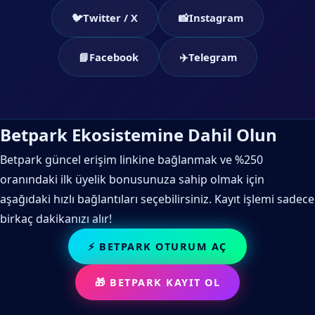
🐦
Twitter / X
📸
Instagram
📘
Facebook
✈️
Telegram
Betpark Ekosistemine Dahil Olun
Betpark güncel erişim linkine bağlanmak ve %250
oranındaki ilk üyelik bonusunuza sahip olmak için
aşağıdaki hızlı bağlantıları seçebilirsiniz. Kayıt işlemi sadece
birkaç dakikanızı alır!
⚡ BETPARK OTURUM AÇ
🎁 BETPARK KAYIT OL