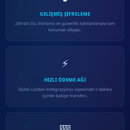
GELIŞMIŞ ŞIFRELEME
256-bit SSL mimarisi ve güvenlik katmanlarıyla tam
korumalı altyapı.
⚡
HIZLI ÖDEME AĞI
Dijital cüzdan entegrasyonu sayesinde 5 dakika
içinde bakiye transferi.
🎰