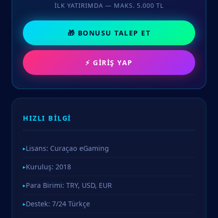
İLK YATIRIMDA — MAKS. 5.000 TL
🎁 BONUSU TALEP ET
⚡ GIRIŞ YAP
HIZLI BILGI
Lisans: Curaçao eGaming
Kuruluş: 2018
Para Birimi: TRY, USD, EUR
Destek: 7/24 Türkçe