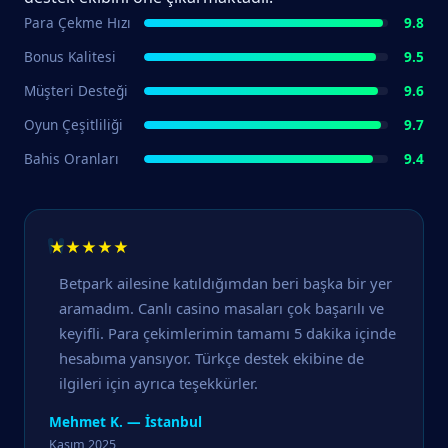
Para Çekme Hızı
9.8
Bonus Kalitesi
9.5
Müşteri Desteği
9.6
Oyun Çeşitliliği
9.7
Bahis Oranları
9.4
★★★★★
Betpark ailesine katıldığımdan beri başka bir yer
aramadım. Canlı casino masaları çok başarılı ve
keyifli. Para çekimlerimin tamamı 5 dakika içinde
hesabıma yansıyor. Türkçe destek ekibine de
ilgileri için ayrıca teşekkürler.
Mehmet K. — İstanbul
Kasım 2025