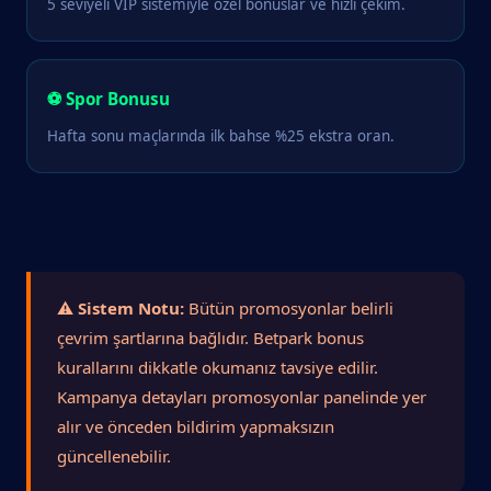
5 seviyeli VIP sistemiyle özel bonuslar ve hızlı çekim.
⚽ Spor Bonusu
Hafta sonu maçlarında ilk bahse %25 ekstra oran.
⚠️
Sistem Notu:
Bütün promosyonlar belirli
çevrim şartlarına bağlıdır. Betpark bonus
kurallarını dikkatle okumanız tavsiye edilir.
Kampanya detayları promosyonlar panelinde yer
alır ve önceden bildirim yapmaksızın
güncellenebilir.