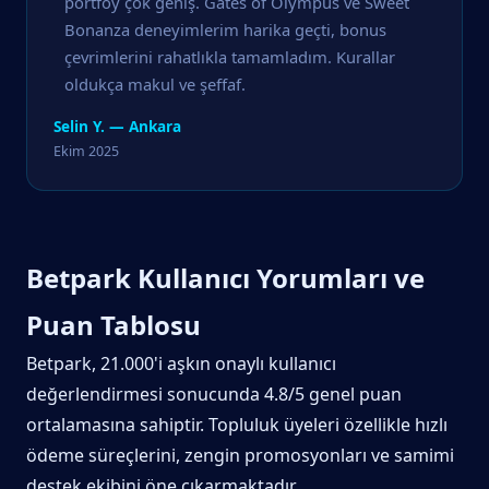
portföy çok geniş. Gates of Olympus ve Sweet
Bonanza deneyimlerim harika geçti, bonus
çevrimlerini rahatlıkla tamamladım. Kurallar
oldukça makul ve şeffaf.
Selin Y. — Ankara
Ekim 2025
Betpark Kullanıcı Yorumları ve
Puan Tablosu
Betpark, 21.000'i aşkın onaylı kullanıcı
değerlendirmesi sonucunda 4.8/5 genel puan
ortalamasına sahiptir. Topluluk üyeleri özellikle hızlı
ödeme süreçlerini, zengin promosyonları ve samimi
destek ekibini öne çıkarmaktadır.