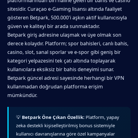
platformlarından biri haline gelen bir bahis ve casino
sitesidir. Curaçao e-Gaming lisansı altında faaliyet
gösteren Betpark, 500.000'i aşkın aktif kullanıcısıyla
güven ve kaliteyi bir arada sunmaktadır.
Betpark giriş adresine ulaşmak ve üye olmak son
derece kolaydır. Platform; spor bahisleri, canlı bahis,
casino, slot, sanal sporlar ve e-spor gibi geniş bir
kategori yelpazesini tek çatı altında toplayarak
kullanıcılara eksiksiz bir bahis deneyimi sunar.
Betpark güncel adresi sayesinde herhangi bir VPN
kullanmadan doğrudan platforma erişim
mümkündür.
💡
Betpark Öne Çıkan Özellik:
Platform, yapay
zeka destekli kişiselleştirilmiş bonus sistemiyle
kullanıcı davranışlarına göre özel kampanyalar