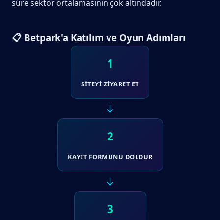
süre sektör ortalamasının çok altındadır.
📋 Betpark'a Katılım ve Oyun Adımları
1
SITEYI ZIYARET ET
→
2
KAYIT FORMUNU DOLDUR
→
3