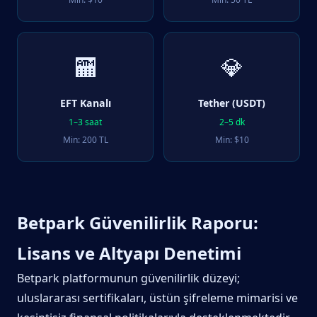
🏧
💎
EFT Kanalı
Tether (USDT)
1–3 saat
2–5 dk
Min: 200 TL
Min: $10
Betpark Güvenilirlik Raporu:
Lisans ve Altyapı Denetimi
Betpark platformunun güvenilirlik düzeyi;
uluslararası sertifikaları, üstün şifreleme mimarisi ve