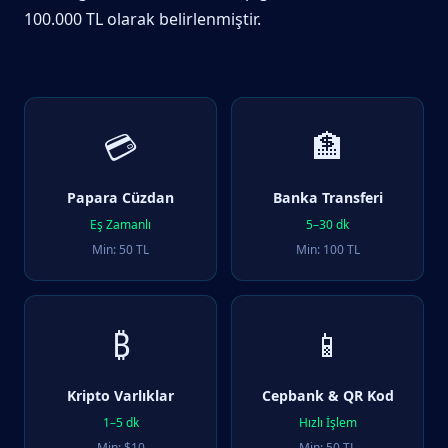
100.000 TL olarak belirlenmiştir.
💳
🏦
Papara Cüzdan
Banka Transferi
Eş Zamanlı
5–30 dk
Min: 50 TL
Min: 100 TL
₿
📱
Kripto Varlıklar
Cepbank & QR Kod
1–5 dk
Hızlı İşlem
Min: $10
Min: 50 TL