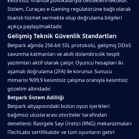
kesintisiz finansal politikalarıyla desteklenmektedir.
Sistem, Curaçao e-Gaming regülatörüne bağlı olarak
lisanslı hizmet vermekte olup doğrulama bilgileri
açıkça paylaşılmaktadır.
Gelişmiş Teknik Güvenlik Standartları
Betpark ağında 256-bit SSL protokolü, gelişmiş DDoS
savunma katmanları ve akıllı dolandırıcılık tespit
yazılımları aktif olarak çalışır. Oyuncu hesapları iki
aşamalı doğrulama (2FA) ile korunur. Sunucu
mimarisi %99,9 kesintisiz çalışma oranıyla kesintisiz
gözetim altındadır.
Betpark Sistem Adilliği
Betpark altyapısındaki bütün oyun içerikleri
bağımsız uluslararası otoriteler tarafından
denetlenir. Rastgele Sayı Üretici (RNG) mekanizmaları
iTechLabs sertifikalıdır ve tüm oyunların getiri