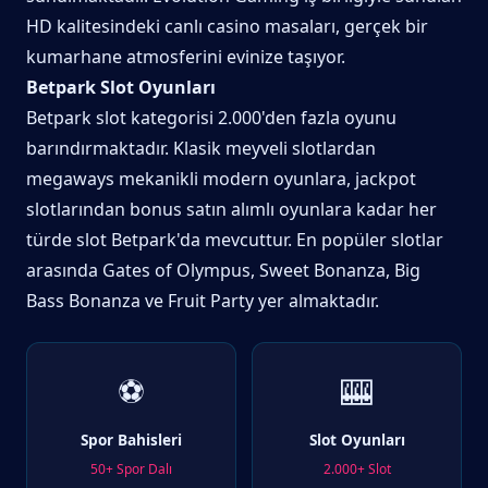
HD kalitesindeki canlı casino masaları, gerçek bir
kumarhane atmosferini evinize taşıyor.
Betpark Slot Oyunları
Betpark slot kategorisi 2.000'den fazla oyunu
barındırmaktadır. Klasik meyveli slotlardan
megaways mekanikli modern oyunlara, jackpot
slotlarından bonus satın alımlı oyunlara kadar her
türde slot Betpark'da mevcuttur. En popüler slotlar
arasında Gates of Olympus, Sweet Bonanza, Big
Bass Bonanza ve Fruit Party yer almaktadır.
⚽
🎰
Spor Bahisleri
Slot Oyunları
50+ Spor Dalı
2.000+ Slot