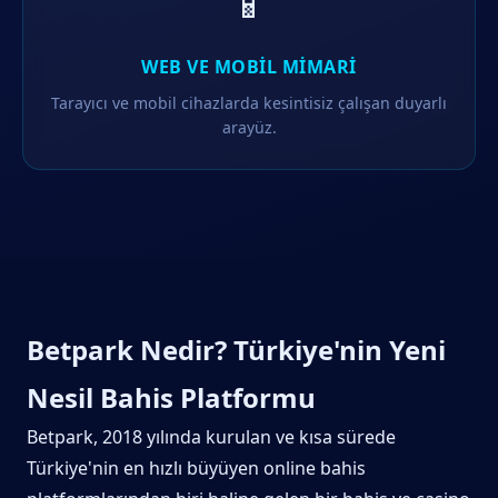
📱
WEB VE MOBIL MIMARI
Tarayıcı ve mobil cihazlarda kesintisiz çalışan duyarlı
arayüz.
Betpark Nedir? Türkiye'nin Yeni
Nesil Bahis Platformu
Betpark, 2018 yılında kurulan ve kısa sürede
Türkiye'nin en hızlı büyüyen online bahis