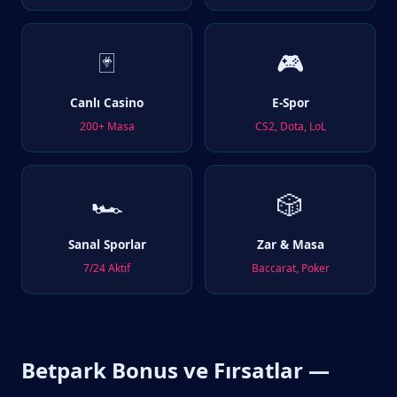
🃏
🎮
Canlı Casino
E-Spor
200+ Masa
CS2, Dota, LoL
🏎️
🎲
Sanal Sporlar
Zar & Masa
7/24 Aktif
Baccarat, Poker
Betpark Bonus ve Fırsatlar —