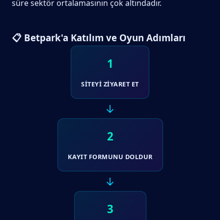
süre sektör ortalamasının çok altındadır.
📋 Betpark'a Katılım ve Oyun Adımları
1
SITEYI ZIYARET ET
→
2
KAYIT FORMUNU DOLDUR
→
3