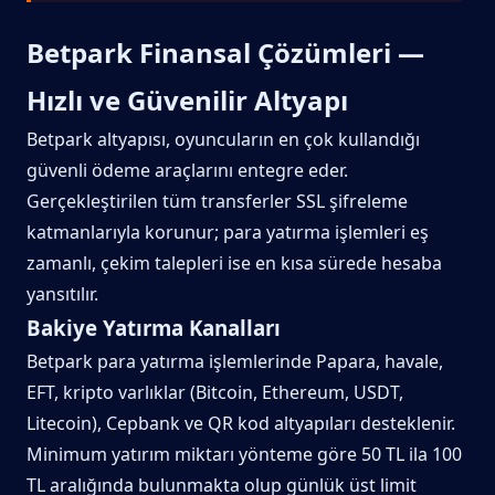
Betpark Finansal Çözümleri —
Hızlı ve Güvenilir Altyapı
Betpark altyapısı, oyuncuların en çok kullandığı
güvenli ödeme araçlarını entegre eder.
Gerçekleştirilen tüm transferler SSL şifreleme
katmanlarıyla korunur; para yatırma işlemleri eş
zamanlı, çekim talepleri ise en kısa sürede hesaba
yansıtılır.
Bakiye Yatırma Kanalları
Betpark para yatırma işlemlerinde Papara, havale,
EFT, kripto varlıklar (Bitcoin, Ethereum, USDT,
Litecoin), Cepbank ve QR kod altyapıları desteklenir.
Minimum yatırım miktarı yönteme göre 50 TL ila 100
TL aralığında bulunmakta olup günlük üst limit