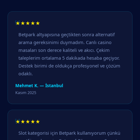
★★★★★
Betpark altyapısına geçtikten sonra alternatif
arama gereksinimi duymadım. Canlı casino
masaları son derece kaliteli ve akıcı. Çekim
taleplerim ortalama 5 dakikada hesaba geçiyor.
Destek birimi de oldukça profesyonel ve çözüm
odaklı.
Mehmet K. — İstanbul
Kasım 2025
★★★★★
Slot kategorisi için Betpark kullanıyorum çünkü