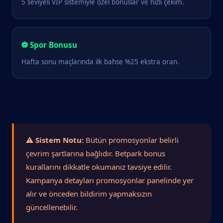
5 seviyeli VIP sistemiyle özel bonuslar ve hızlı çekim.
⚽ Spor Bonusu
Hafta sonu maçlarında ilk bahse %25 ekstra oran.
⚠️
Sistem Notu:
Bütün promosyonlar belirli
çevrim şartlarına bağlıdır. Betpark bonus
kurallarını dikkatle okumanız tavsiye edilir.
Kampanya detayları promosyonlar panelinde yer
alır ve önceden bildirim yapmaksızın
güncellenebilir.