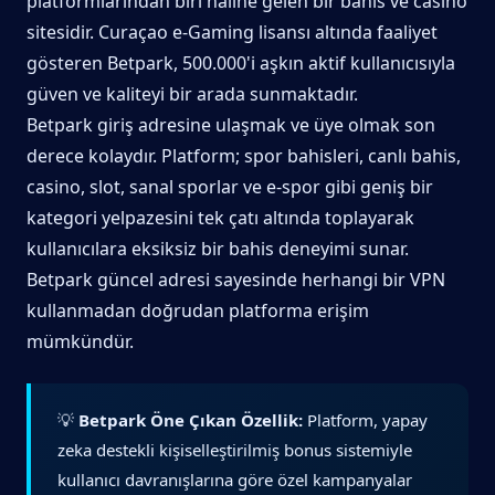
platformlarından biri haline gelen bir bahis ve casino
sitesidir. Curaçao e-Gaming lisansı altında faaliyet
gösteren Betpark, 500.000'i aşkın aktif kullanıcısıyla
güven ve kaliteyi bir arada sunmaktadır.
Betpark giriş adresine ulaşmak ve üye olmak son
derece kolaydır. Platform; spor bahisleri, canlı bahis,
casino, slot, sanal sporlar ve e-spor gibi geniş bir
kategori yelpazesini tek çatı altında toplayarak
kullanıcılara eksiksiz bir bahis deneyimi sunar.
Betpark güncel adresi sayesinde herhangi bir VPN
kullanmadan doğrudan platforma erişim
mümkündür.
💡
Betpark Öne Çıkan Özellik:
Platform, yapay
zeka destekli kişiselleştirilmiş bonus sistemiyle
kullanıcı davranışlarına göre özel kampanyalar