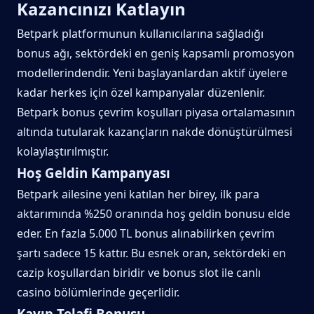
Kazancınızı Katlayın
Betpark platformunun kullanıcılarına sağladığı
bonus ağı, sektördeki en geniş kapsamlı promosyon
modellerindendir. Yeni başlayanlardan aktif üyelere
kadar herkes için özel kampanyalar düzenlenir.
Betpark bonus çevrim koşulları piyasa ortalamasının
altında tutularak kazançların nakde dönüştürülmesi
kolaylaştırılmıştır.
Hoş Geldin Kampanyası
Betpark ailesine yeni katılan her birey, ilk para
aktarımında %250 oranında hoş geldin bonusu elde
eder. En fazla 5.000 TL bonus alınabilirken çevrim
şartı sadece 15 kattır. Bu esnek oran, sektördeki en
cazip koşullardan biridir ve bonus slot ile canlı
casino bölümlerinde geçerlidir.
Kayıp Telafi Bonusu