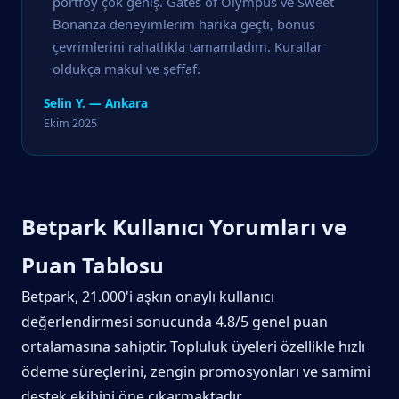
portföy çok geniş. Gates of Olympus ve Sweet
Bonanza deneyimlerim harika geçti, bonus
çevrimlerini rahatlıkla tamamladım. Kurallar
oldukça makul ve şeffaf.
Selin Y. — Ankara
Ekim 2025
Betpark Kullanıcı Yorumları ve
Puan Tablosu
Betpark, 21.000'i aşkın onaylı kullanıcı
değerlendirmesi sonucunda 4.8/5 genel puan
ortalamasına sahiptir. Topluluk üyeleri özellikle hızlı
ödeme süreçlerini, zengin promosyonları ve samimi
destek ekibini öne çıkarmaktadır.