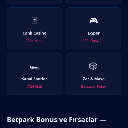
🃏
🎮
Canlı Casino
E-Spor
200+ Masa
CS2, Dota, LoL
🏎️
🎲
Sanal Sporlar
Zar & Masa
7/24 Aktif
Baccarat, Poker
Betpark Bonus ve Fırsatlar —