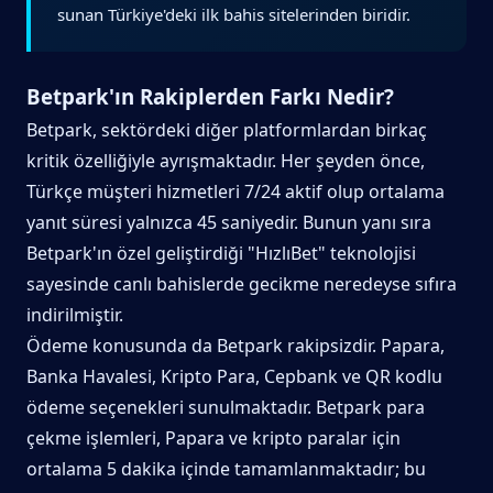
sunan Türkiye'deki ilk bahis sitelerinden biridir.
Betpark'ın Rakiplerden Farkı Nedir?
Betpark, sektördeki diğer platformlardan birkaç
kritik özelliğiyle ayrışmaktadır. Her şeyden önce,
Türkçe müşteri hizmetleri 7/24 aktif olup ortalama
yanıt süresi yalnızca 45 saniyedir. Bunun yanı sıra
Betpark'ın özel geliştirdiği "HızlıBet" teknolojisi
sayesinde canlı bahislerde gecikme neredeyse sıfıra
indirilmiştir.
Ödeme konusunda da Betpark rakipsizdir. Papara,
Banka Havalesi, Kripto Para, Cepbank ve QR kodlu
ödeme seçenekleri sunulmaktadır. Betpark para
çekme işlemleri, Papara ve kripto paralar için
ortalama 5 dakika içinde tamamlanmaktadır; bu