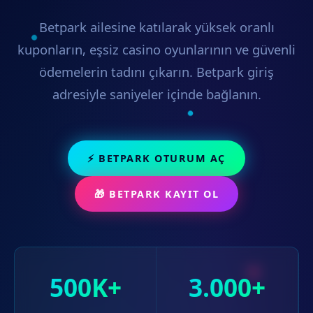
Betpark ailesine katılarak yüksek oranlı
kuponların, eşsiz casino oyunlarının ve güvenli
ödemelerin tadını çıkarın. Betpark giriş
adresiyle saniyeler içinde bağlanın.
⚡ BETPARK OTURUM AÇ
🎁 BETPARK KAYIT OL
500K+
3.000+