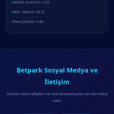
Mobil: Android + iOS
Min. Yatırım: 50 TL
Para Çekme: 5 dk
Betpark Sosyal Medya ve
İletişim
Güncel adres bilgileri ve özel kampanyalar için bizi takip
edin