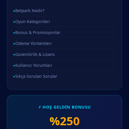
Betpark Nedir?
Oyun Kategorileri
Bonus & Promosyonlar
Ödeme Yöntemleri
Güvenilirlik & Lisans
Kullanıcı Yorumları
Sıkça Sorulan Sorular
⚡ HOŞ GELDIN BONUSU
%250