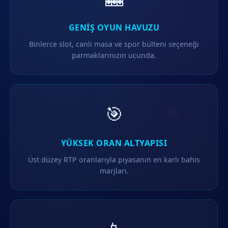
GENIŞ OYUN HAVUZU
Binlerce slot, canlı masa ve spor bülteni seçeneği
parmaklarınızın ucunda.
🎯
YÜKSEK ORAN ALTYAPISI
Üst düzey RTP oranlarıyla piyasanın en karlı bahis
marjları.