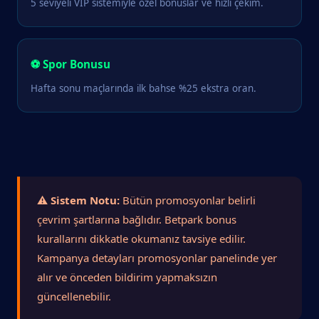
5 seviyeli VIP sistemiyle özel bonuslar ve hızlı çekim.
⚽ Spor Bonusu
Hafta sonu maçlarında ilk bahse %25 ekstra oran.
⚠️
Sistem Notu:
Bütün promosyonlar belirli
çevrim şartlarına bağlıdır. Betpark bonus
kurallarını dikkatle okumanız tavsiye edilir.
Kampanya detayları promosyonlar panelinde yer
alır ve önceden bildirim yapmaksızın
güncellenebilir.