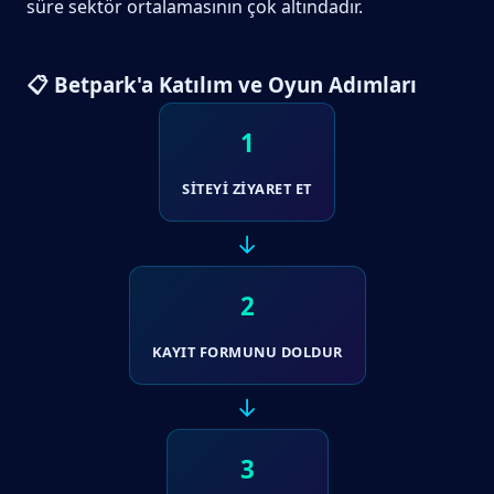
süre sektör ortalamasının çok altındadır.
📋 Betpark'a Katılım ve Oyun Adımları
1
SITEYI ZIYARET ET
→
2
KAYIT FORMUNU DOLDUR
→
3