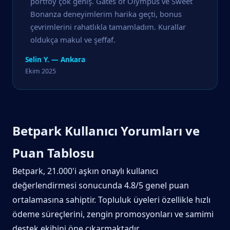
portföy çok geniş. Gates of Olympus ve Sweet
Bonanza deneyimlerim harika geçti, bonus
çevrimlerini rahatlıkla tamamladım. Kurallar
oldukça makul ve şeffaf.
Selin Y. — Ankara
Ekim 2025
Betpark Kullanıcı Yorumları ve
Puan Tablosu
Betpark, 21.000'i aşkın onaylı kullanıcı
değerlendirmesi sonucunda 4.8/5 genel puan
ortalamasına sahiptir. Topluluk üyeleri özellikle hızlı
ödeme süreçlerini, zengin promosyonları ve samimi
destek ekibini öne çıkarmaktadır.