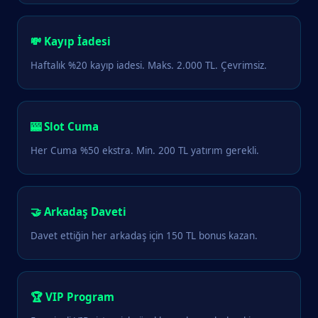
💸 Kayıp İadesi
Haftalık %20 kayıp iadesi. Maks. 2.000 TL. Çevrimsiz.
🎰 Slot Cuma
Her Cuma %50 ekstra. Min. 200 TL yatırım gerekli.
🤝 Arkadaş Daveti
Davet ettiğin her arkadaş için 150 TL bonus kazan.
🏆 VIP Program