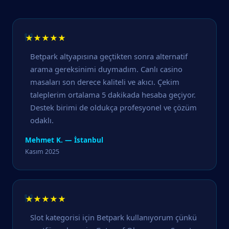
★★★★★
Betpark altyapısına geçtikten sonra alternatif
arama gereksinimi duymadım. Canlı casino
masaları son derece kaliteli ve akıcı. Çekim
taleplerim ortalama 5 dakikada hesaba geçiyor.
Destek birimi de oldukça profesyonel ve çözüm
odaklı.
Mehmet K. — İstanbul
Kasım 2025
★★★★★
Slot kategorisi için Betpark kullanıyorum çünkü