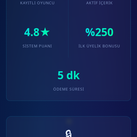
KAYITLI OYUNCU
AKTIF İÇERIK
4.8★
%250
SISTEM PUANI
İLK ÜYELIK BONUSU
5 dk
ÖDEME SÜRESI
🔒