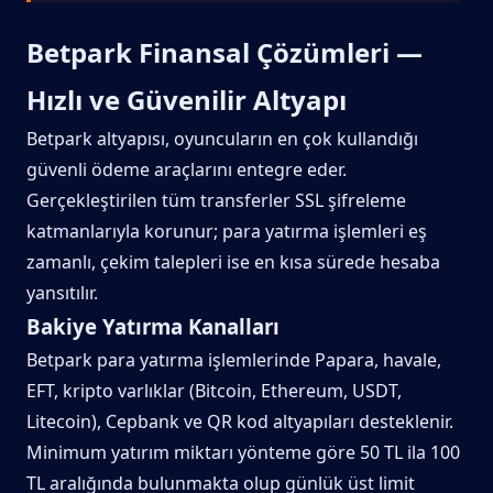
Betpark Finansal Çözümleri —
Hızlı ve Güvenilir Altyapı
Betpark altyapısı, oyuncuların en çok kullandığı
güvenli ödeme araçlarını entegre eder.
Gerçekleştirilen tüm transferler SSL şifreleme
katmanlarıyla korunur; para yatırma işlemleri eş
zamanlı, çekim talepleri ise en kısa sürede hesaba
yansıtılır.
Bakiye Yatırma Kanalları
Betpark para yatırma işlemlerinde Papara, havale,
EFT, kripto varlıklar (Bitcoin, Ethereum, USDT,
Litecoin), Cepbank ve QR kod altyapıları desteklenir.
Minimum yatırım miktarı yönteme göre 50 TL ila 100
TL aralığında bulunmakta olup günlük üst limit