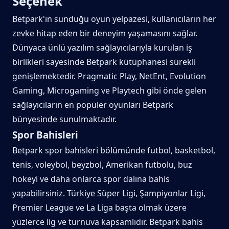
Seçenek
Betpark'ın sunduğu oyun yelpazesi, kullanıcıların her
zevke hitap eden bir deneyim yaşamasını sağlar.
Dünyaca ünlü yazılım sağlayıcılarıyla kurulan iş
birlikleri sayesinde Betpark kütüphanesi sürekli
genişlemektedir. Pragmatic Play, NetEnt, Evolution
Gaming, Microgaming ve Playtech gibi önde gelen
sağlayıcıların en popüler oyunları Betpark
bünyesinde sunulmaktadır.
Spor Bahisleri
Betpark spor bahisleri bölümünde futbol, basketbol,
tenis, voleybol, beyzbol, Amerikan futbolu, buz
hokeyi ve daha onlarca spor dalına bahis
yapabilirsiniz. Türkiye Süper Ligi, Şampiyonlar Ligi,
Premier League ve La Liga başta olmak üzere
yüzlerce lig ve turnuva kapsamlıdır. Betpark bahis