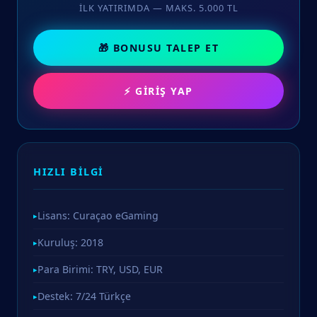
İLK YATIRIMDA — MAKS. 5.000 TL
🎁 BONUSU TALEP ET
⚡ GIRIŞ YAP
HIZLI BILGI
Lisans: Curaçao eGaming
Kuruluş: 2018
Para Birimi: TRY, USD, EUR
Destek: 7/24 Türkçe