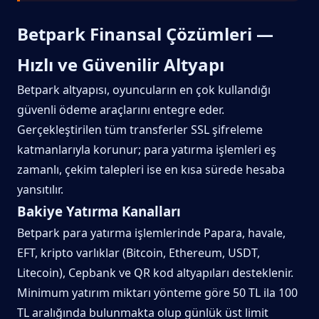
Betpark Finansal Çözümleri —
Hızlı ve Güvenilir Altyapı
Betpark altyapısı, oyuncuların en çok kullandığı
güvenli ödeme araçlarını entegre eder.
Gerçekleştirilen tüm transferler SSL şifreleme
katmanlarıyla korunur; para yatırma işlemleri eş
zamanlı, çekim talepleri ise en kısa sürede hesaba
yansıtılır.
Bakiye Yatırma Kanalları
Betpark para yatırma işlemlerinde Papara, havale,
EFT, kripto varlıklar (Bitcoin, Ethereum, USDT,
Litecoin), Cepbank ve QR kod altyapıları desteklenir.
Minimum yatırım miktarı yönteme göre 50 TL ila 100
TL aralığında bulunmakta olup günlük üst limit