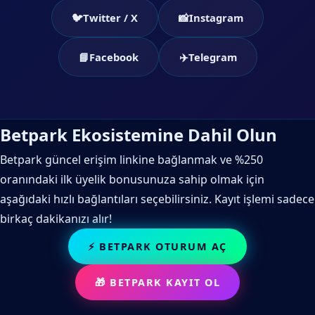
🐦
Twitter / X
📸
Instagram
📘
Facebook
✈️
Telegram
Betpark Ekosistemine Dahil Olun
Betpark güncel erişim linkine bağlanmak ve %250
oranındaki ilk üyelik bonusunuza sahip olmak için
aşağıdaki hızlı bağlantıları seçebilirsiniz. Kayıt işlemi sadece
birkaç dakikanızı alır!
⚡ BETPARK OTURUM AÇ
🎁 BETPARK KAYIT OL