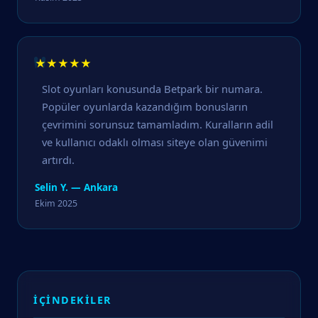
★★★★★
Slot oyunları konusunda Betpark bir numara.
Popüler oyunlarda kazandığım bonusların
çevrimini sorunsuz tamamladım. Kuralların adil
ve kullanıcı odaklı olması siteye olan güvenimi
artırdı.
Selin Y. — Ankara
Ekim 2025
İÇINDEKILER