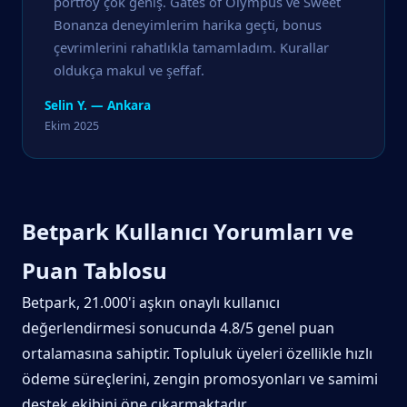
portföy çok geniş. Gates of Olympus ve Sweet
Bonanza deneyimlerim harika geçti, bonus
çevrimlerini rahatlıkla tamamladım. Kurallar
oldukça makul ve şeffaf.
Selin Y. — Ankara
Ekim 2025
Betpark Kullanıcı Yorumları ve
Puan Tablosu
Betpark, 21.000'i aşkın onaylı kullanıcı
değerlendirmesi sonucunda 4.8/5 genel puan
ortalamasına sahiptir. Topluluk üyeleri özellikle hızlı
ödeme süreçlerini, zengin promosyonları ve samimi
destek ekibini öne çıkarmaktadır.