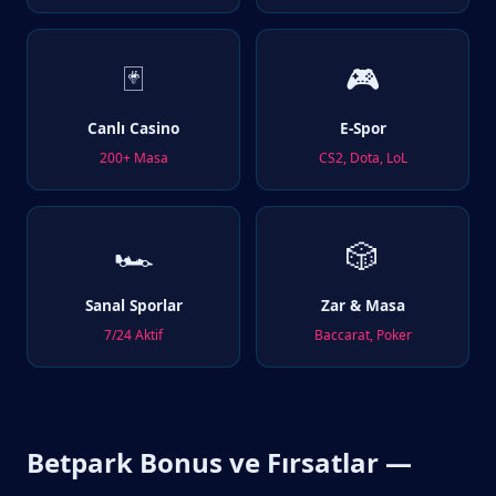
🃏
🎮
Canlı Casino
E-Spor
200+ Masa
CS2, Dota, LoL
🏎️
🎲
Sanal Sporlar
Zar & Masa
7/24 Aktif
Baccarat, Poker
Betpark Bonus ve Fırsatlar —