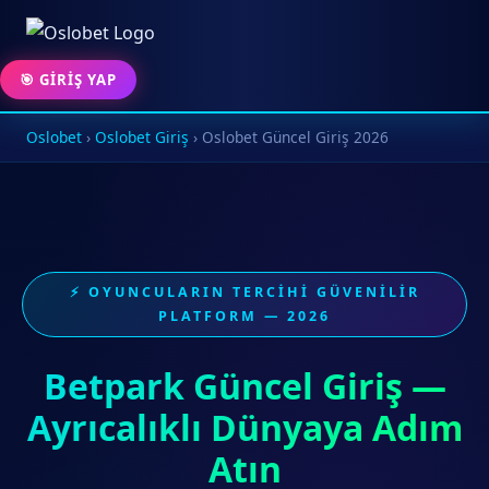
🎯 GIRIŞ YAP
Oslobet
›
Oslobet Giriş
›
Oslobet Güncel Giriş 2026
⚡ OYUNCULARIN TERCIHI GÜVENILIR
PLATFORM — 2026
Betpark Güncel Giriş —
Ayrıcalıklı Dünyaya Adım
Atın