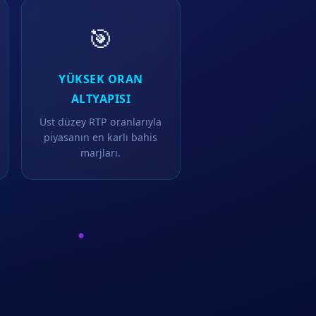
🎯
YÜKSEK ORAN
ALTYAPISI
Üst düzey RTP oranlarıyla
piyasanın en karlı bahis
marjları.