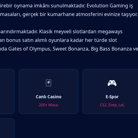
birebir oynama imkânı sunulmaktadır. Evolution Gaming iş
o masaları, gerçek bir kumarhane atmosferini evinize taşıyor.
 barındırmaktadır. Klasik meyveli slotlardan megaways
n bonus satın alımlı oyunlara kadar her türde slot
sında Gates of Olympus, Sweet Bonanza, Big Bass Bonanza v
🃏
🎮
Canlı Casino
E-Spor
200+ Masa
CS2, Dota, LoL