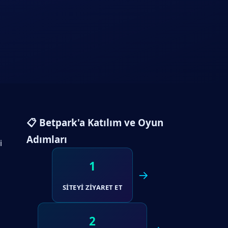
📋 Betpark'a Katılım ve Oyun
Adımları
i
1
→
SITEYI ZIYARET ET
2