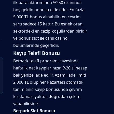
ilk para aktarımında %250 oranında
hoş geldin bonusu elde eder. En fazla
5.000 TL bonus alınabilirken çevrim
şartı sadece 15 kattır. Bu esnek oran,
sektördeki en cazip koşullardan biridir
ve bonus slot ile canlı casino
e
bölümlerinde geçerlidir.
Kayıp Telafi Bonusu
Betpark telafi programı sayesinde
haftalık net kayıplarınızın %20'si hesap
bakiyenize iade edilir. Azami iade limiti
2.000 TL olup her Pazartesi otomatik
tanımlanır. Kayıp bonusunda çevrim
kısıtlaması yoktur, doğrudan çekim
yapabilirsiniz.
Betpark Slot Bonusu