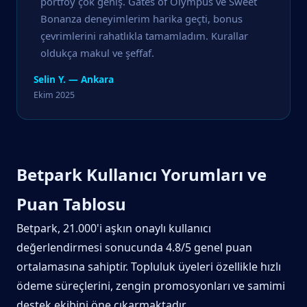
portföy çok geniş. Gates of Olympus ve Sweet
Bonanza deneyimlerim harika geçti, bonus
çevrimlerini rahatlıkla tamamladım. Kurallar
oldukça makul ve şeffaf.
Selin Y. — Ankara
Ekim 2025
Betpark Kullanıcı Yorumları ve
Puan Tablosu
Betpark, 21.000'i aşkın onaylı kullanıcı
değerlendirmesi sonucunda 4.8/5 genel puan
ortalamasına sahiptir. Topluluk üyeleri özellikle hızlı
ödeme süreçlerini, zengin promosyonları ve samimi
destek ekibini öne çıkarmaktadır.