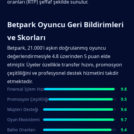
oranları (RTP) şeffaf şekilde sunulur.
Betpark Oyuncu Geri Bildirimleri
ve Skorları
Betpark, 21.000'i aşkın doğrulanmış oyuncu
değerlendirmesiyle 4.8 üzerinden 5 puan elde
etmiştir. Üyeler özellikle transfer hızını, promosyon
çeşitliliğini ve profesyonel destek hizmetini takdir
etmektedir.
Finansal İşlem Hızı
9.8
Promosyon Çeşitliliği
9.5
Müşteri Desteği
9.6
Oyun Ekosistemi
9.7
Bahis Oranları
9.4