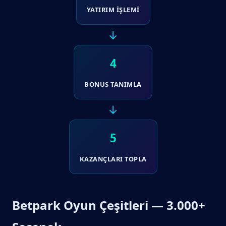
YATIRIM İŞLEMI
→
4
BONUS TANIMLA
→
5
KAZANÇLARI TOPLA
Betpark Oyun Çeşitleri — 3.000+