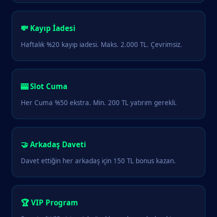
💸 Kayıp İadesi
Haftalık %20 kayıp iadesi. Maks. 2.000 TL. Çevrimsiz.
🎰 Slot Cuma
Her Cuma %50 ekstra. Min. 200 TL yatırım gerekli.
🤝 Arkadaş Daveti
Davet ettiğin her arkadaş için 150 TL bonus kazan.
🏆 VIP Program