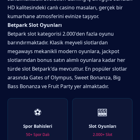
HD kalitesindeki canlı casino masaları, gerçek bir
kumarhane atmosferini evinize taşıyor.
Betpark Slot Oyunları
Betpark slot kategorisi 2.000'den fazla oyunu
barındırmaktadır. Klasik meyveli slotlardan
megaways mekanikli modern oyunlara, jackpot
slotlarından bonus satın alımlı oyunlara kadar her
türde slot Betpark'da mevcuttur. En popüler slotlar
arasında Gates of Olympus, Sweet Bonanza, Big
Bass Bonanza ve Fruit Party yer almaktadır.
⚽
🎰
Spor Bahisleri
Slot Oyunları
50+ Spor Dalı
2.000+ Slot