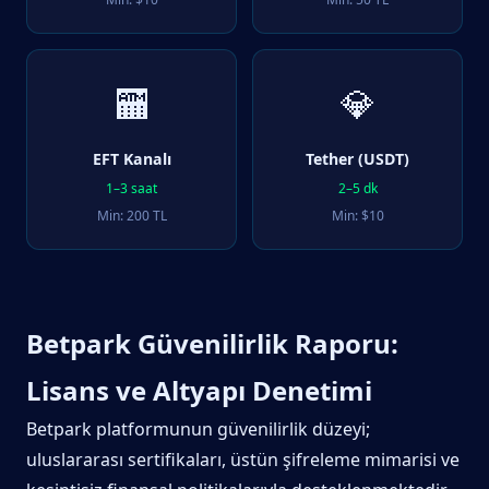
🏧
💎
EFT Kanalı
Tether (USDT)
1–3 saat
2–5 dk
Min: 200 TL
Min: $10
Betpark Güvenilirlik Raporu:
Lisans ve Altyapı Denetimi
Betpark platformunun güvenilirlik düzeyi;
uluslararası sertifikaları, üstün şifreleme mimarisi ve