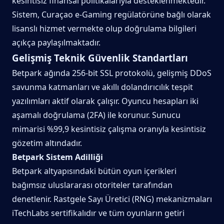
kesintisiz finansal politikalarıyla desteklenmektedir.
Sistem, Curaçao e-Gaming regülatörüne bağlı olarak
lisanslı hizmet vermekte olup doğrulama bilgileri
açıkça paylaşılmaktadır.
Gelişmiş Teknik Güvenlik Standartları
Betpark ağında 256-bit SSL protokolü, gelişmiş DDoS
savunma katmanları ve akıllı dolandırıcılık tespit
yazılımları aktif olarak çalışır. Oyuncu hesapları iki
aşamalı doğrulama (2FA) ile korunur. Sunucu
mimarisi %99,9 kesintisiz çalışma oranıyla kesintisiz
gözetim altındadır.
Betpark Sistem Adilliği
Betpark altyapısındaki bütün oyun içerikleri
bağımsız uluslararası otoriteler tarafından
denetlenir. Rastgele Sayı Üretici (RNG) mekanizmaları
iTechLabs sertifikalıdır ve tüm oyunların getiri