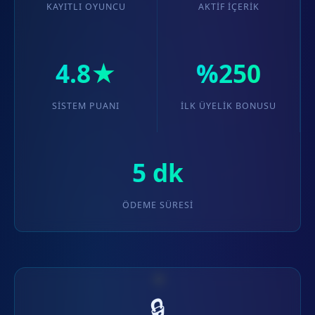
KAYITLI OYUNCU
AKTIF İÇERIK
4.8★
%250
SISTEM PUANI
İLK ÜYELIK BONUSU
5 dk
ÖDEME SÜRESI
🔒