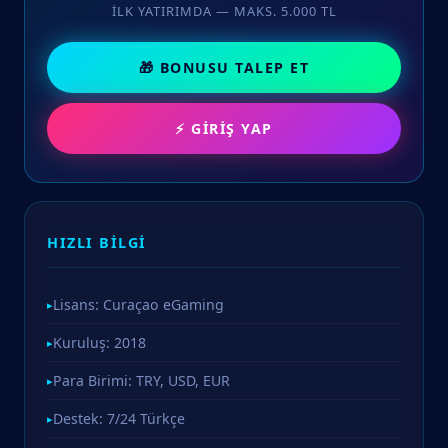
İLK YATIRIMDA — MAKS. 5.000 TL
🎁 BONUSU TALEP ET
⚡ GIRIŞ YAP
HIZLI BILGI
Lisans: Curaçao eGaming
Kuruluş: 2018
Para Birimi: TRY, USD, EUR
Destek: 7/24 Türkçe