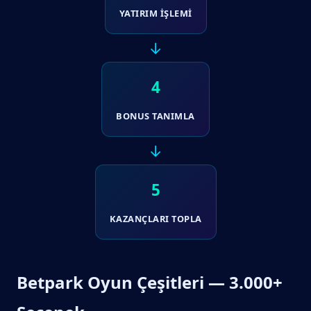
YATIRIM İŞLEMI
→
4
BONUS TANIMLA
→
5
KAZANÇLARI TOPLA
Betpark Oyun Çeşitleri — 3.000+