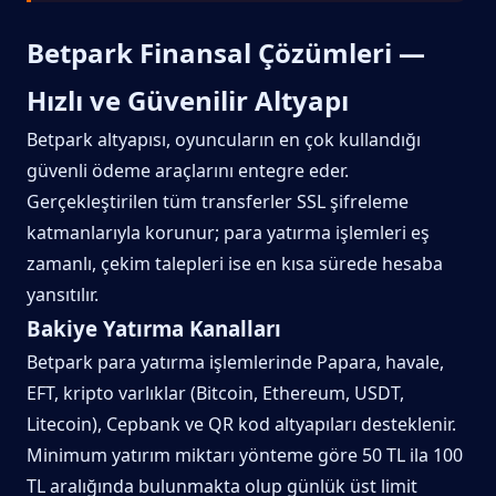
Betpark Finansal Çözümleri —
Hızlı ve Güvenilir Altyapı
Betpark altyapısı, oyuncuların en çok kullandığı
güvenli ödeme araçlarını entegre eder.
Gerçekleştirilen tüm transferler SSL şifreleme
katmanlarıyla korunur; para yatırma işlemleri eş
zamanlı, çekim talepleri ise en kısa sürede hesaba
yansıtılır.
Bakiye Yatırma Kanalları
Betpark para yatırma işlemlerinde Papara, havale,
EFT, kripto varlıklar (Bitcoin, Ethereum, USDT,
Litecoin), Cepbank ve QR kod altyapıları desteklenir.
Minimum yatırım miktarı yönteme göre 50 TL ila 100
TL aralığında bulunmakta olup günlük üst limit