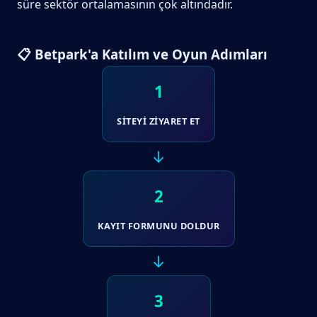
süre sektör ortalamasının çok altındadır.
📋 Betpark'a Katılım ve Oyun Adımları
1
SITEYI ZIYARET ET
→
2
KAYIT FORMUNU DOLDUR
→
3