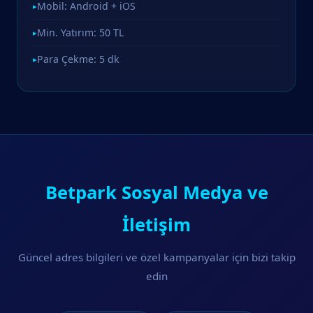
Mobil: Android + iOS
Min. Yatırım: 50 TL
Para Çekme: 5 dk
Betpark Sosyal Medya ve
İletişim
Güncel adres bilgileri ve özel kampanyalar için bizi takip
edin