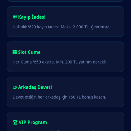
💸 Kayıp İadesi
Haftalık %20 kayıp iadesi. Maks. 2.000 TL. Çevrimsiz.
🎰 Slot Cuma
Her Cuma %50 ekstra. Min. 200 TL yatırım gerekli.
🤝 Arkadaş Daveti
Davet ettiğin her arkadaş için 150 TL bonus kazan.
🏆 VIP Program