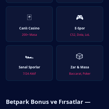
🃏
🎮
Canlı Casino
E-Spor
200+ Masa
CS2, Dota, LoL
🏎️
🎲
Sanal Sporlar
Zar & Masa
7/24 Aktif
Baccarat, Poker
Betpark Bonus ve Fırsatlar —