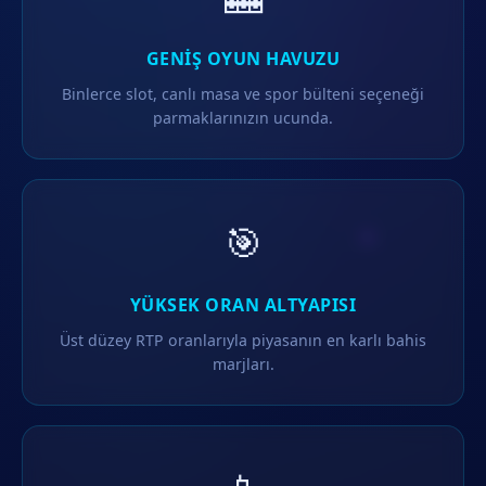
GENIŞ OYUN HAVUZU
Binlerce slot, canlı masa ve spor bülteni seçeneği
parmaklarınızın ucunda.
🎯
YÜKSEK ORAN ALTYAPISI
Üst düzey RTP oranlarıyla piyasanın en karlı bahis
marjları.