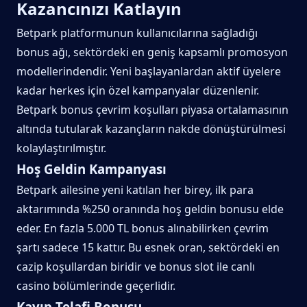
Kazancınızı Katlayın
Betpark platformunun kullanıcılarına sağladığı
bonus ağı, sektördeki en geniş kapsamlı promosyon
modellerindendir. Yeni başlayanlardan aktif üyelere
kadar herkes için özel kampanyalar düzenlenir.
Betpark bonus çevrim koşulları piyasa ortalamasının
altında tutularak kazançların nakde dönüştürülmesi
kolaylaştırılmıştır.
Hoş Geldin Kampanyası
Betpark ailesine yeni katılan her birey, ilk para
aktarımında %250 oranında hoş geldin bonusu elde
eder. En fazla 5.000 TL bonus alınabilirken çevrim
şartı sadece 15 kattır. Bu esnek oran, sektördeki en
cazip koşullardan biridir ve bonus slot ile canlı
casino bölümlerinde geçerlidir.
Kayıp Telafi Bonusu