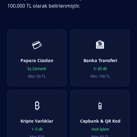
100.000 TL olarak belirlenmiştir.
💳
🏦
Papara Cüzdan
Banka Transferi
Eş Zamanlı
5–30 dk
Min: 50 TL
Min: 100 TL
₿
📱
Kripto Varlıklar
Cepbank & QR Kod
1–5 dk
Hızlı İşlem
Min: $10
Min: 50 TL