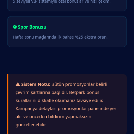
5 seviyeli VIP sistemiyle özel bonuslar ve hızlı çekim.
⚽ Spor Bonusu
Hafta sonu maçlarında ilk bahse %25 ekstra oran.
⚠️
Sistem Notu:
Bütün promosyonlar belirli
çevrim şartlarına bağlıdır. Betpark bonus
kurallarını dikkatle okumanız tavsiye edilir.
Kampanya detayları promosyonlar panelinde yer
alır ve önceden bildirim yapmaksızın
güncellenebilir.