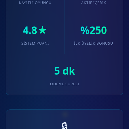
KAYITLI OYUNCU
AKTIF İÇERIK
4.8★
%250
SISTEM PUANI
İLK ÜYELIK BONUSU
5 dk
ÖDEME SÜRESI
🔒