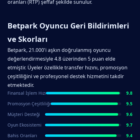
oranları (RTP) şeffaf şekilde sunulur.
Betpark Oyuncu Geri Bildirimleri
ve Skorları
Betpark, 21.000'i aşkın doğrulanmış oyuncu
değerlendirmesiyle 4.8 üzerinden 5 puan elde
etmiştir. Üyeler özellikle transfer hızını, promosyon
çeşitliliğini ve profesyonel destek hizmetini takdir
etmektedir.
Finansal İşlem Hızı
9.8
Promosyon Çeşitliliği
9.5
Müşteri Desteği
9.6
Oyun Ekosistemi
9.7
Bahis Oranları
9.4