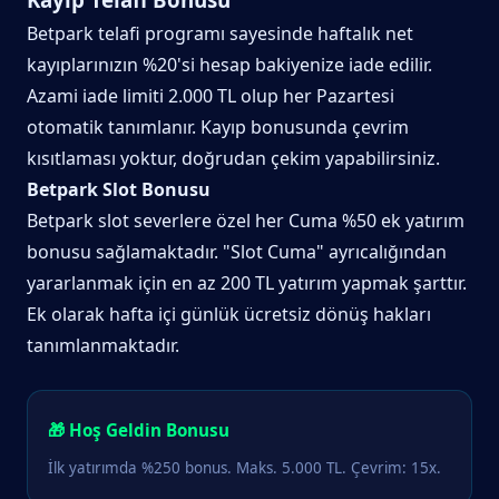
Betpark telafi programı sayesinde haftalık net
kayıplarınızın %20'si hesap bakiyenize iade edilir.
Azami iade limiti 2.000 TL olup her Pazartesi
otomatik tanımlanır. Kayıp bonusunda çevrim
kısıtlaması yoktur, doğrudan çekim yapabilirsiniz.
Betpark Slot Bonusu
Betpark slot severlere özel her Cuma %50 ek yatırım
bonusu sağlamaktadır. "Slot Cuma" ayrıcalığından
yararlanmak için en az 200 TL yatırım yapmak şarttır.
Ek olarak hafta içi günlük ücretsiz dönüş hakları
tanımlanmaktadır.
🎁 Hoş Geldin Bonusu
İlk yatırımda %250 bonus. Maks. 5.000 TL. Çevrim: 15x.