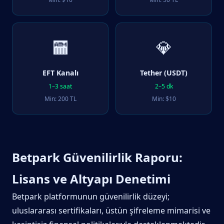
🏧
💎
EFT Kanalı
Tether (USDT)
1–3 saat
2–5 dk
Min: 200 TL
Min: $10
Betpark Güvenilirlik Raporu:
Lisans ve Altyapı Denetimi
Betpark platformunun güvenilirlik düzeyi;
uluslararası sertifikaları, üstün şifreleme mimarisi ve