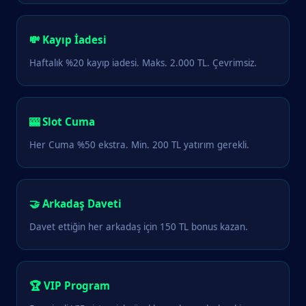
💸 Kayıp İadesi
Haftalık %20 kayıp iadesi. Maks. 2.000 TL. Çevrimsiz.
🎰 Slot Cuma
Her Cuma %50 ekstra. Min. 200 TL yatırım gerekli.
🤝 Arkadaş Daveti
Davet ettiğin her arkadaş için 150 TL bonus kazan.
🏆 VIP Program