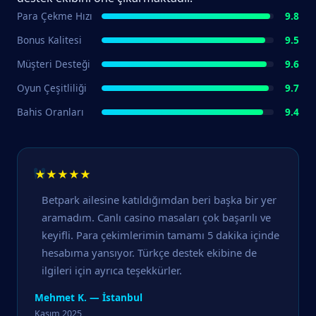
Para Çekme Hızı
9.8
Bonus Kalitesi
9.5
Müşteri Desteği
9.6
Oyun Çeşitliliği
9.7
Bahis Oranları
9.4
★★★★★
Betpark ailesine katıldığımdan beri başka bir yer
aramadım. Canlı casino masaları çok başarılı ve
keyifli. Para çekimlerimin tamamı 5 dakika içinde
hesabıma yansıyor. Türkçe destek ekibine de
ilgileri için ayrıca teşekkürler.
Mehmet K. — İstanbul
Kasım 2025