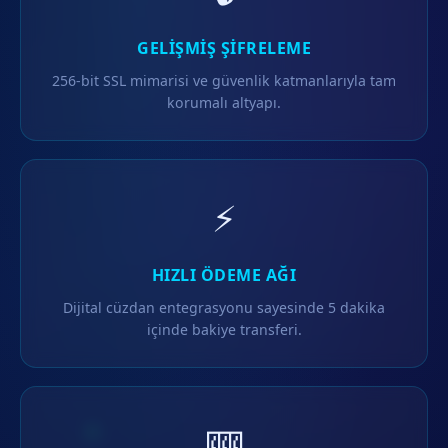
GELIŞMIŞ ŞIFRELEME
256-bit SSL mimarisi ve güvenlik katmanlarıyla tam
korumalı altyapı.
⚡
HIZLI ÖDEME AĞI
Dijital cüzdan entegrasyonu sayesinde 5 dakika
içinde bakiye transferi.
🎰