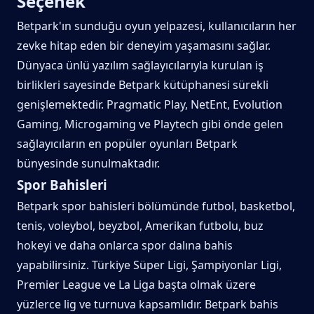
Seçenek
Betpark'ın sunduğu oyun yelpazesi, kullanıcıların her
zevke hitap eden bir deneyim yaşamasını sağlar.
Dünyaca ünlü yazılım sağlayıcılarıyla kurulan iş
birlikleri sayesinde Betpark kütüphanesi sürekli
genişlemektedir. Pragmatic Play, NetEnt, Evolution
Gaming, Microgaming ve Playtech gibi önde gelen
sağlayıcıların en popüler oyunları Betpark
bünyesinde sunulmaktadır.
Spor Bahisleri
Betpark spor bahisleri bölümünde futbol, basketbol,
tenis, voleybol, beyzbol, Amerikan futbolu, buz
hokeyi ve daha onlarca spor dalına bahis
yapabilirsiniz. Türkiye Süper Ligi, Şampiyonlar Ligi,
Premier League ve La Liga başta olmak üzere
yüzlerce lig ve turnuva kapsamlıdır. Betpark bahis