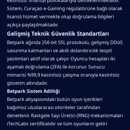
kesintisiz finansal politikalarıyla desteklenmektedir.
Sistem, Curaçao e-Gaming regülatörüne bağlı olarak
lisanslı hizmet vermekte olup doğrulama bilgileri
açıkça paylaşılmaktadır.
Gelişmiş Teknik Güvenlik Standartları
Betpark ağında 256-bit SSL protokolü, gelişmiş DDoS
savunma katmanları ve akıllı dolandırıcılık tespit
yazılımları aktif olarak çalışır. Oyuncu hesapları iki
aşamalı doğrulama (2FA) ile korunur. Sunucu
mimarisi %99,9 kesintisiz çalışma oranıyla kesintisiz
gözetim altındadır.
Betpark Sistem Adilliği
Betpark altyapısındaki bütün oyun içerikleri
bağımsız uluslararası otoriteler tarafından
denetlenir. Rastgele Sayı Üretici (RNG) mekanizmaları
iTechLabs sertifikalıdır ve tüm oyunların getiri