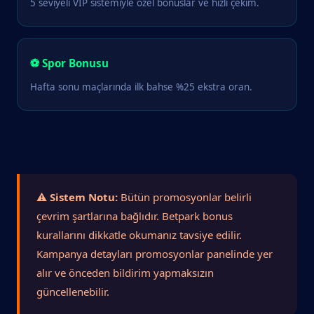
5 seviyeli VIP sistemiyle özel bonuslar ve hızlı çekim.
⚽ Spor Bonusu
Hafta sonu maçlarında ilk bahse %25 ekstra oran.
⚠️
Sistem Notu:
Bütün promosyonlar belirli
çevrim şartlarına bağlıdır. Betpark bonus
kurallarını dikkatle okumanız tavsiye edilir.
Kampanya detayları promosyonlar panelinde yer
alır ve önceden bildirim yapmaksızın
güncellenebilir.