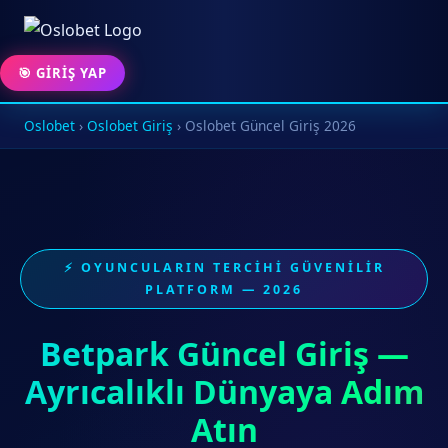
🎯 GIRIŞ YAP
Oslobet
›
Oslobet Giriş
›
Oslobet Güncel Giriş 2026
⚡ OYUNCULARIN TERCIHI GÜVENILIR
PLATFORM — 2026
Betpark Güncel Giriş —
Ayrıcalıklı Dünyaya Adım
Atın