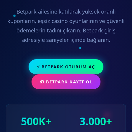
Betpark ailesine katılarak yüksek oranlı
kuponların, eşsiz casino oyunlarının ve güvenli
ödemelerin tadını çıkarın. Betpark giriş
adresiyle saniyeler içinde bağlanın.
⚡ BETPARK OTURUM AÇ
🎁 BETPARK KAYIT OL
500K+
3.000+