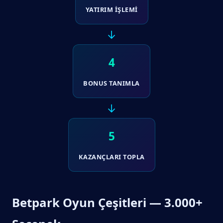
YATIRIM İŞLEMI
→
4
BONUS TANIMLA
→
5
KAZANÇLARI TOPLA
Betpark Oyun Çeşitleri — 3.000+