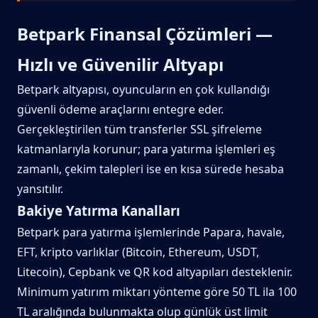
Betpark Finansal Çözümleri —
Hızlı ve Güvenilir Altyapı
Betpark altyapısı, oyuncuların en çok kullandığı
güvenli ödeme araçlarını entegre eder.
Gerçekleştirilen tüm transferler SSL şifreleme
katmanlarıyla korunur; para yatırma işlemleri eş
zamanlı, çekim talepleri ise en kısa sürede hesaba
yansıtılır.
Bakiye Yatırma Kanalları
Betpark para yatırma işlemlerinde Papara, havale,
EFT, kripto varlıklar (Bitcoin, Ethereum, USDT,
Litecoin), Cepbank ve QR kod altyapıları desteklenir.
Minimum yatırım miktarı yönteme göre 50 TL ila 100
TL aralığında bulunmakta olup günlük üst limit