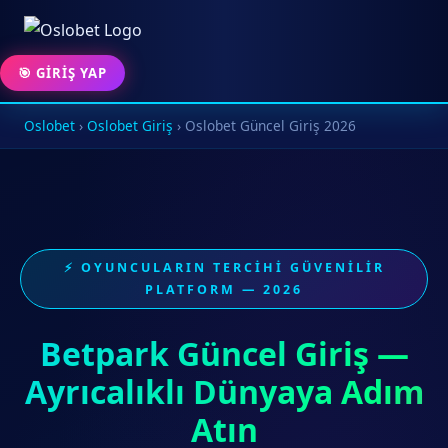
🎯 GIRIŞ YAP
Oslobet
›
Oslobet Giriş
›
Oslobet Güncel Giriş 2026
⚡ OYUNCULARIN TERCIHI GÜVENILIR
PLATFORM — 2026
Betpark Güncel Giriş —
Ayrıcalıklı Dünyaya Adım
Atın