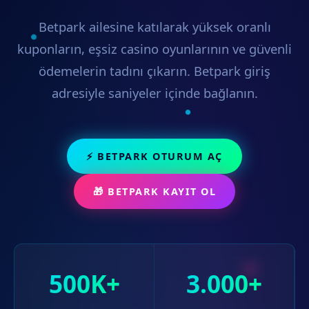
Betpark ailesine katılarak yüksek oranlı
kuponların, eşsiz casino oyunlarının ve güvenli
ödemelerin tadını çıkarın. Betpark giriş
adresiyle saniyeler içinde bağlanın.
⚡ BETPARK OTURUM AÇ
🎁 BETPARK KAYIT OL
500K+
3.000+