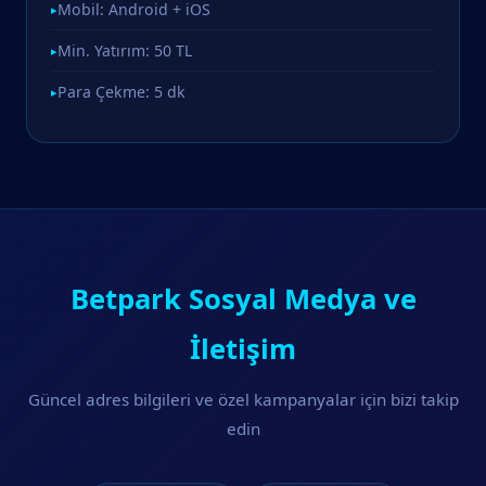
Mobil: Android + iOS
Min. Yatırım: 50 TL
Para Çekme: 5 dk
Betpark Sosyal Medya ve
İletişim
Güncel adres bilgileri ve özel kampanyalar için bizi takip
edin