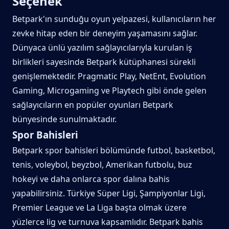
Seçenek
Betpark'ın sunduğu oyun yelpazesi, kullanıcıların her
zevke hitap eden bir deneyim yaşamasını sağlar.
Dünyaca ünlü yazılım sağlayıcılarıyla kurulan iş
birlikleri sayesinde Betpark kütüphanesi sürekli
genişlemektedir. Pragmatic Play, NetEnt, Evolution
Gaming, Microgaming ve Playtech gibi önde gelen
sağlayıcıların en popüler oyunları Betpark
bünyesinde sunulmaktadır.
Spor Bahisleri
Betpark spor bahisleri bölümünde futbol, basketbol,
tenis, voleybol, beyzbol, Amerikan futbolu, buz
hokeyi ve daha onlarca spor dalına bahis
yapabilirsiniz. Türkiye Süper Ligi, Şampiyonlar Ligi,
Premier League ve La Liga başta olmak üzere
yüzlerce lig ve turnuva kapsamlıdır. Betpark bahis