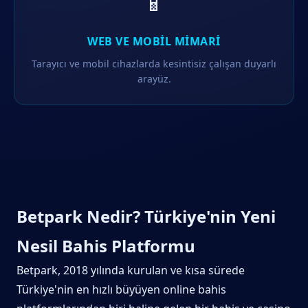
📱
WEB VE MOBIL MIMARI
Tarayıcı ve mobil cihazlarda kesintisiz çalışan duyarlı
arayüz.
Betpark Nedir? Türkiye'nin Yeni
Nesil Bahis Platformu
Betpark, 2018 yılında kurulan ve kısa sürede
Türkiye'nin en hızlı büyüyen online bahis