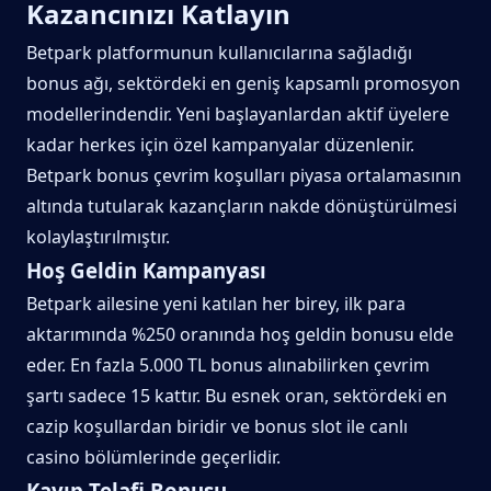
Kazancınızı Katlayın
Betpark platformunun kullanıcılarına sağladığı
bonus ağı, sektördeki en geniş kapsamlı promosyon
modellerindendir. Yeni başlayanlardan aktif üyelere
kadar herkes için özel kampanyalar düzenlenir.
Betpark bonus çevrim koşulları piyasa ortalamasının
altında tutularak kazançların nakde dönüştürülmesi
kolaylaştırılmıştır.
Hoş Geldin Kampanyası
Betpark ailesine yeni katılan her birey, ilk para
aktarımında %250 oranında hoş geldin bonusu elde
eder. En fazla 5.000 TL bonus alınabilirken çevrim
şartı sadece 15 kattır. Bu esnek oran, sektördeki en
cazip koşullardan biridir ve bonus slot ile canlı
casino bölümlerinde geçerlidir.
Kayıp Telafi Bonusu