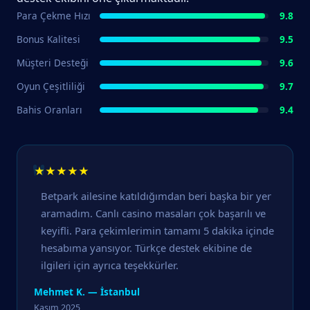
Para Çekme Hızı
9.8
Bonus Kalitesi
9.5
Müşteri Desteği
9.6
Oyun Çeşitliliği
9.7
Bahis Oranları
9.4
★★★★★
Betpark ailesine katıldığımdan beri başka bir yer
aramadım. Canlı casino masaları çok başarılı ve
keyifli. Para çekimlerimin tamamı 5 dakika içinde
hesabıma yansıyor. Türkçe destek ekibine de
ilgileri için ayrıca teşekkürler.
Mehmet K. — İstanbul
Kasım 2025