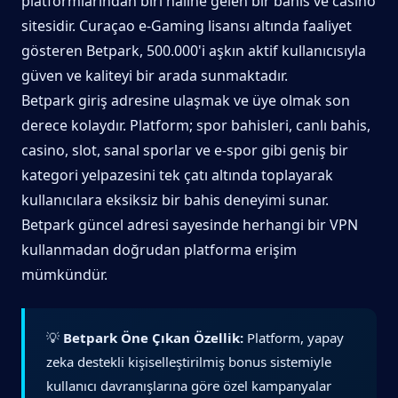
platformlarından biri haline gelen bir bahis ve casino
sitesidir. Curaçao e-Gaming lisansı altında faaliyet
gösteren Betpark, 500.000'i aşkın aktif kullanıcısıyla
güven ve kaliteyi bir arada sunmaktadır.
Betpark giriş adresine ulaşmak ve üye olmak son
derece kolaydır. Platform; spor bahisleri, canlı bahis,
casino, slot, sanal sporlar ve e-spor gibi geniş bir
kategori yelpazesini tek çatı altında toplayarak
kullanıcılara eksiksiz bir bahis deneyimi sunar.
Betpark güncel adresi sayesinde herhangi bir VPN
kullanmadan doğrudan platforma erişim
mümkündür.
💡
Betpark Öne Çıkan Özellik:
Platform, yapay
zeka destekli kişiselleştirilmiş bonus sistemiyle
kullanıcı davranışlarına göre özel kampanyalar