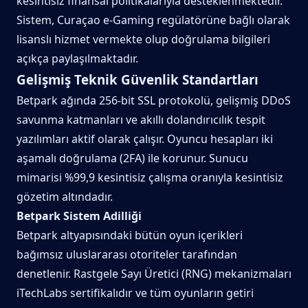
kesintisiz finansal politikalarıyla desteklenmektedir.
Sistem, Curaçao e-Gaming regülatörüne bağlı olarak
lisanslı hizmet vermekte olup doğrulama bilgileri
açıkça paylaşılmaktadır.
Gelişmiş Teknik Güvenlik Standartları
Betpark ağında 256-bit SSL protokolü, gelişmiş DDoS
savunma katmanları ve akıllı dolandırıcılık tespit
yazılımları aktif olarak çalışır. Oyuncu hesapları iki
aşamalı doğrulama (2FA) ile korunur. Sunucu
mimarisi %99,9 kesintisiz çalışma oranıyla kesintisiz
gözetim altındadır.
Betpark Sistem Adilliği
Betpark altyapısındaki bütün oyun içerikleri
bağımsız uluslararası otoriteler tarafından
denetlenir. Rastgele Sayı Üretici (RNG) mekanizmaları
iTechLabs sertifikalıdır ve tüm oyunların getiri