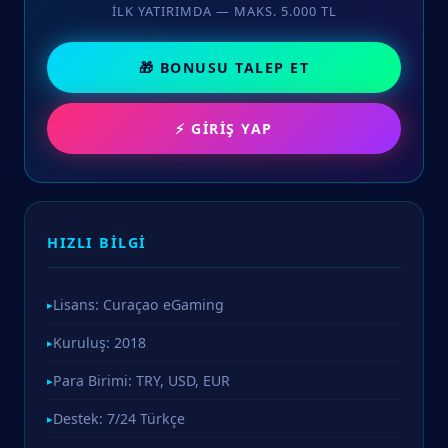
İLK YATIRIMDA — MAKS. 5.000 TL
🎁 BONUSU TALEP ET
⚡ GIRIŞ YAP
HIZLI BILGI
Lisans: Curaçao eGaming
Kuruluş: 2018
Para Birimi: TRY, USD, EUR
Destek: 7/24 Türkçe