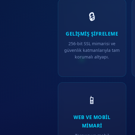
🔒
GELIŞMIŞ ŞIFRELEME
256-bit SSL mimarisi ve
güvenlik katmanlarıyla tam
korumalı altyapı.
📱
WEB VE MOBIL
MIMARI