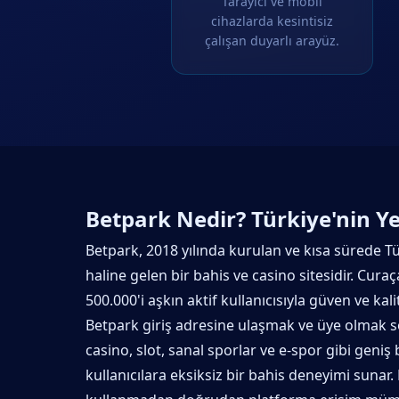
Tarayıcı ve mobil
cihazlarda kesintisiz
çalışan duyarlı arayüz.
Betpark Nedir? Türkiye'nin Ye
Betpark, 2018 yılında kurulan ve kısa sürede Tü
haline gelen bir bahis ve casino sitesidir. Cura
500.000'i aşkın aktif kullanıcısıyla güven ve kal
Betpark giriş adresine ulaşmak ve üye olmak son
casino, slot, sanal sporlar ve e-spor gibi geniş 
kullanıcılara eksiksiz bir bahis deneyimi suna