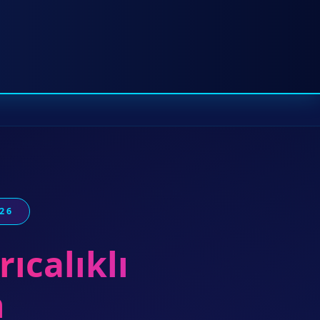
26
ıcalıklı
n