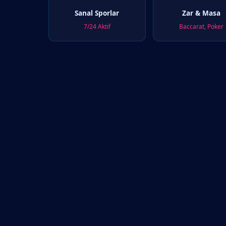
Sanal Sporlar
Zar & Masa
7/24 Aktif
Baccarat, Poker