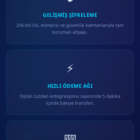
GELIŞMIŞ ŞIFRELEME
256-bit SSL mimarisi ve güvenlik katmanlarıyla tam
korumalı altyapı.
⚡
HIZLI ÖDEME AĞI
Dijital cüzdan entegrasyonu sayesinde 5 dakika
içinde bakiye transferi.
🎰