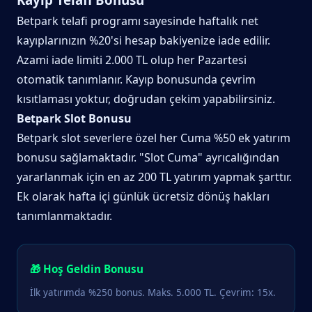
Betpark telafi programı sayesinde haftalık net
kayıplarınızın %20'si hesap bakiyenize iade edilir.
Azami iade limiti 2.000 TL olup her Pazartesi
otomatik tanımlanır. Kayıp bonusunda çevrim
kısıtlaması yoktur, doğrudan çekim yapabilirsiniz.
Betpark Slot Bonusu
Betpark slot severlere özel her Cuma %50 ek yatırım
bonusu sağlamaktadır. "Slot Cuma" ayrıcalığından
yararlanmak için en az 200 TL yatırım yapmak şarttır.
Ek olarak hafta içi günlük ücretsiz dönüş hakları
tanımlanmaktadır.
🎁 Hoş Geldin Bonusu
İlk yatırımda %250 bonus. Maks. 5.000 TL. Çevrim: 15x.