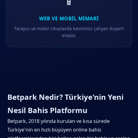
📱
WEB VE MOBIL MIMARI
Tarayıcı ve mobil cihazlarda kesintisiz çalışan duyarlı
arayüz.
Betpark Nedir? Türkiye'nin Yeni
Nesil Bahis Platformu
Betpark, 2018 yılında kurulan ve kısa sürede
Türkiye'nin en hızlı büyüyen online bahis