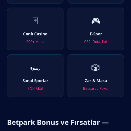
🃏
🎮
Canlı Casino
E-Spor
200+ Masa
CS2, Dota, LoL
🏎️
🎲
Sanal Sporlar
Zar & Masa
7/24 Aktif
Baccarat, Poker
Betpark Bonus ve Fırsatlar —