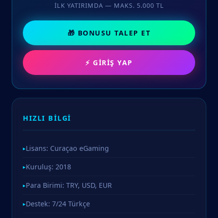
İLK YATIRIMDA — MAKS. 5.000 TL
🎁 BONUSU TALEP ET
⚡ GIRIŞ YAP
HIZLI BILGI
Lisans: Curaçao eGaming
Kuruluş: 2018
Para Birimi: TRY, USD, EUR
Destek: 7/24 Türkçe