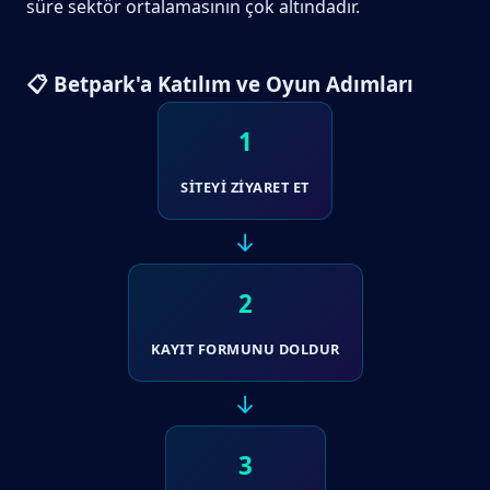
süre sektör ortalamasının çok altındadır.
📋 Betpark'a Katılım ve Oyun Adımları
1
SITEYI ZIYARET ET
→
2
KAYIT FORMUNU DOLDUR
→
3