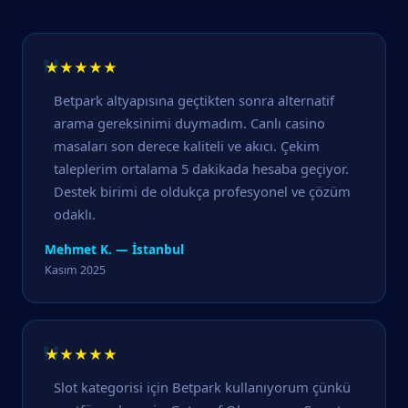
★★★★★
Betpark altyapısına geçtikten sonra alternatif
arama gereksinimi duymadım. Canlı casino
masaları son derece kaliteli ve akıcı. Çekim
taleplerim ortalama 5 dakikada hesaba geçiyor.
Destek birimi de oldukça profesyonel ve çözüm
odaklı.
Mehmet K. — İstanbul
Kasım 2025
★★★★★
Slot kategorisi için Betpark kullanıyorum çünkü