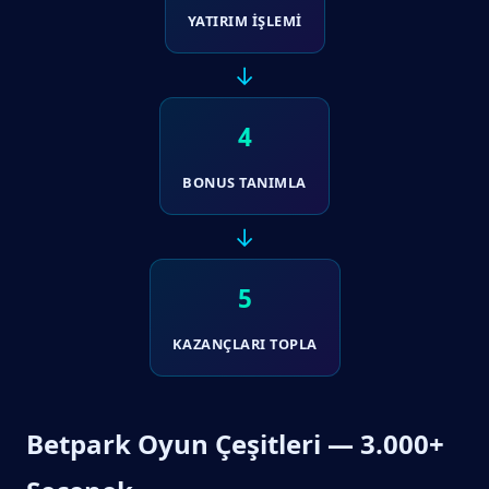
YATIRIM İŞLEMI
→
4
BONUS TANIMLA
→
5
KAZANÇLARI TOPLA
Betpark Oyun Çeşitleri — 3.000+