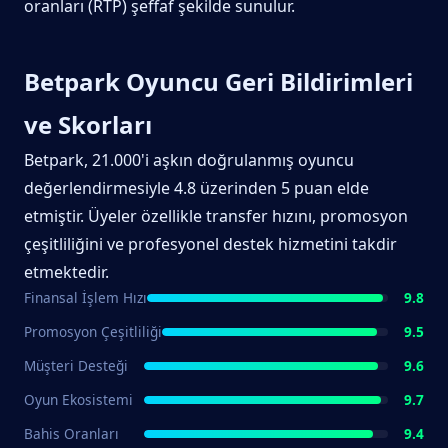
oranları (RTP) şeffaf şekilde sunulur.
Betpark Oyuncu Geri Bildirimleri
ve Skorları
Betpark, 21.000'i aşkın doğrulanmış oyuncu
değerlendirmesiyle 4.8 üzerinden 5 puan elde
etmiştir. Üyeler özellikle transfer hızını, promosyon
çeşitliliğini ve profesyonel destek hizmetini takdir
etmektedir.
Finansal İşlem Hızı
9.8
Promosyon Çeşitliliği
9.5
Müşteri Desteği
9.6
Oyun Ekosistemi
9.7
Bahis Oranları
9.4