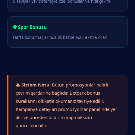
5 seviyeli VIP sistemiyle özel bonuslar ve hızlı çekim.
⚽ Spor Bonusu
Hafta sonu maçlarında ilk bahse %25 ekstra oran.
⚠️
Sistem Notu:
Bütün promosyonlar belirli
çevrim şartlarına bağlıdır. Betpark bonus
kurallarını dikkatle okumanız tavsiye edilir.
Kampanya detayları promosyonlar panelinde yer
alır ve önceden bildirim yapmaksızın
güncellenebilir.