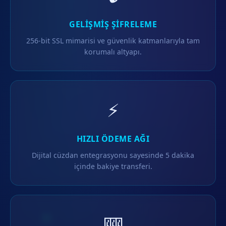
GELIŞMIŞ ŞIFRELEME
256-bit SSL mimarisi ve güvenlik katmanlarıyla tam
korumalı altyapı.
⚡
HIZLI ÖDEME AĞI
Dijital cüzdan entegrasyonu sayesinde 5 dakika
içinde bakiye transferi.
🎰