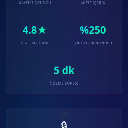
KAYITLI OYUNCU
AKTIF İÇERIK
4.8★
%250
SISTEM PUANI
İLK ÜYELIK BONUSU
5 dk
ÖDEME SÜRESI
🔒