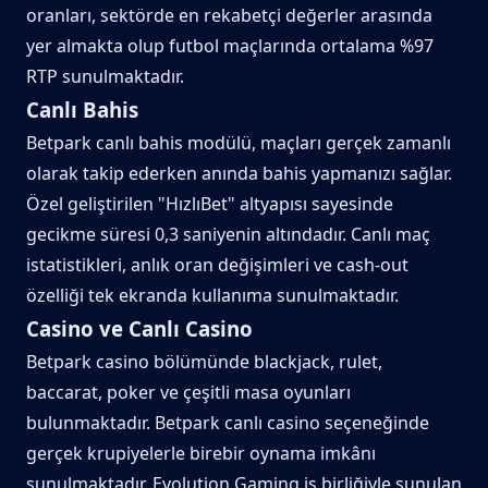
oranları, sektörde en rekabetçi değerler arasında
yer almakta olup futbol maçlarında ortalama %97
RTP sunulmaktadır.
Canlı Bahis
Betpark canlı bahis modülü, maçları gerçek zamanlı
olarak takip ederken anında bahis yapmanızı sağlar.
Özel geliştirilen "HızlıBet" altyapısı sayesinde
gecikme süresi 0,3 saniyenin altındadır. Canlı maç
istatistikleri, anlık oran değişimleri ve cash-out
özelliği tek ekranda kullanıma sunulmaktadır.
Casino ve Canlı Casino
Betpark casino bölümünde blackjack, rulet,
baccarat, poker ve çeşitli masa oyunları
bulunmaktadır. Betpark canlı casino seçeneğinde
gerçek krupiyelerle birebir oynama imkânı
sunulmaktadır. Evolution Gaming iş birliğiyle sunulan