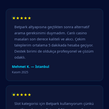
★★★★★
Betpark altyapısına geçtikten sonra alternatif
arama gereksinimi duymadım. Canlı casino
masaları son derece kaliteli ve akıcı. Çekim
taleplerim ortalama 5 dakikada hesaba geçiyor.
Destek birimi de oldukça profesyonel ve çözüm
odaklı.
Mehmet K. — İstanbul
Kasım 2025
★★★★★
Slot kategorisi için Betpark kullanıyorum çünkü