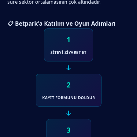
süre sektör ortalamasının çok altındadır.
📋 Betpark'a Katılım ve Oyun Adımları
1
SITEYI ZIYARET ET
→
2
KAYIT FORMUNU DOLDUR
→
3