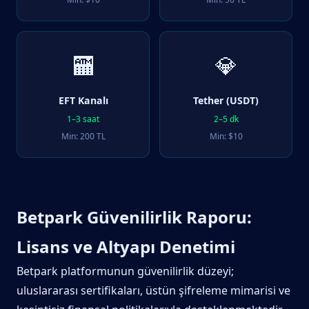
🏧
💎
EFT Kanalı
Tether (USDT)
1–3 saat
2–5 dk
Min: 200 TL
Min: $10
Betpark Güvenilirlik Raporu:
Lisans ve Altyapı Denetimi
Betpark platformunun güvenilirlik düzeyi;
uluslararası sertifikaları, üstün şifreleme mimarisi ve