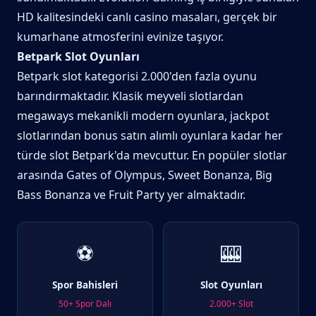
HD kalitesindeki canlı casino masaları, gerçek bir
kumarhane atmosferini evinize taşıyor.
Betpark Slot Oyunları
Betpark slot kategorisi 2.000'den fazla oyunu
barındırmaktadır. Klasik meyveli slotlardan
megaways mekanikli modern oyunlara, jackpot
slotlarından bonus satın alımlı oyunlara kadar her
türde slot Betpark'da mevcuttur. En popüler slotlar
arasında Gates of Olympus, Sweet Bonanza, Big
Bass Bonanza ve Fruit Party yer almaktadır.
⚽
🎰
Spor Bahisleri
Slot Oyunları
50+ Spor Dalı
2.000+ Slot