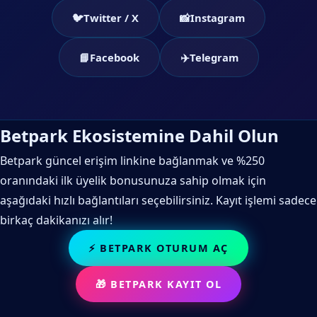
🐦
Twitter / X
📸
Instagram
📘
Facebook
✈️
Telegram
Betpark Ekosistemine Dahil Olun
Betpark güncel erişim linkine bağlanmak ve %250
oranındaki ilk üyelik bonusunuza sahip olmak için
aşağıdaki hızlı bağlantıları seçebilirsiniz. Kayıt işlemi sadece
birkaç dakikanızı alır!
⚡ BETPARK OTURUM AÇ
🎁 BETPARK KAYIT OL