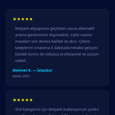
★★★★★
Betpark altyapısına geçtikten sonra alternatif
arama gereksinimi duymadım. Canlı casino
masaları son derece kaliteli ve akıcı. Çekim
taleplerim ortalama 5 dakikada hesaba geçiyor.
Destek birimi de oldukça profesyonel ve çözüm
odaklı.
Mehmet K. — İstanbul
Kasım 2025
★★★★★
Slot kategorisi için Betpark kullanıyorum çünkü