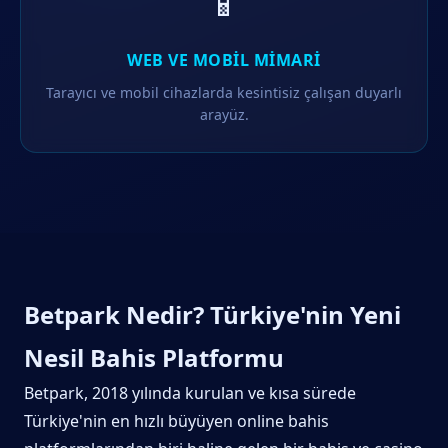
📱
WEB VE MOBIL MIMARI
Tarayıcı ve mobil cihazlarda kesintisiz çalışan duyarlı
arayüz.
Betpark Nedir? Türkiye'nin Yeni
Nesil Bahis Platformu
Betpark, 2018 yılında kurulan ve kısa sürede
Türkiye'nin en hızlı büyüyen online bahis