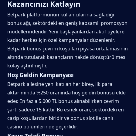
Kazancınızı Katlayın
Betpark platformunun kullanıcılarına sağladığı
bonus ağı, sektördeki en geniş kapsamlı promosyon
modellerindendir. Yeni başlayanlardan aktif üyelere
kadar herkes için özel kampanyalar düzenlenir.
Betpark bonus çevrim koşulları piyasa ortalamasının
altında tutularak kazançların nakde dönüştürülmesi
kolaylaştırılmıştır.
Hoş Geldin Kampanyası
Betpark ailesine yeni katılan her birey, ilk para
aktarımında %250 oranında hoş geldin bonusu elde
eder. En fazla 5.000 TL bonus alınabilirken çevrim
şartı sadece 15 kattır. Bu esnek oran, sektördeki en
cazip koşullardan biridir ve bonus slot ile canlı
casino bölümlerinde geçerlidir.
Kayıp Telafi Bonusu