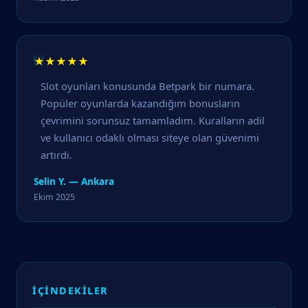
★★★★★
Slot oyunları konusunda Betpark bir numara.
Popüler oyunlarda kazandığım bonusların
çevrimini sorunsuz tamamladım. Kuralların adil
ve kullanıcı odaklı olması siteye olan güvenimi
artırdı.
Selin Y. — Ankara
Ekim 2025
İÇINDEKILER