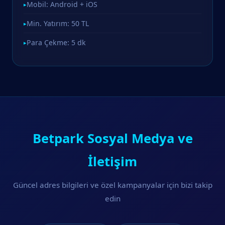
Mobil: Android + iOS
Min. Yatırım: 50 TL
Para Çekme: 5 dk
Betpark Sosyal Medya ve
İletişim
Güncel adres bilgileri ve özel kampanyalar için bizi takip
edin