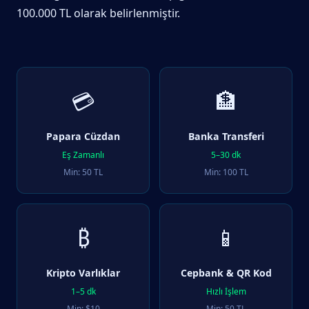
100.000 TL olarak belirlenmiştir.
💳
🏦
Papara Cüzdan
Banka Transferi
Eş Zamanlı
5–30 dk
Min: 50 TL
Min: 100 TL
₿
📱
Kripto Varlıklar
Cepbank & QR Kod
1–5 dk
Hızlı İşlem
Min: $10
Min: 50 TL