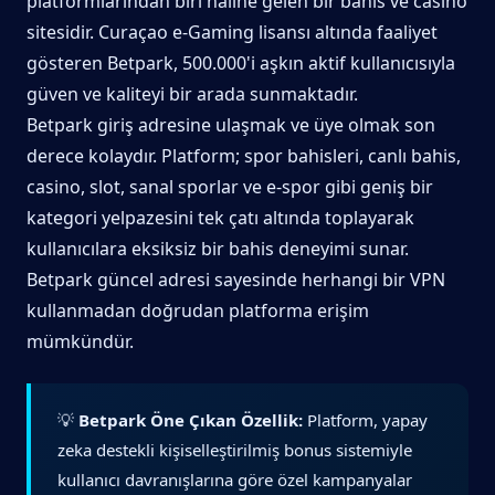
platformlarından biri haline gelen bir bahis ve casino
sitesidir. Curaçao e-Gaming lisansı altında faaliyet
gösteren Betpark, 500.000'i aşkın aktif kullanıcısıyla
güven ve kaliteyi bir arada sunmaktadır.
Betpark giriş adresine ulaşmak ve üye olmak son
derece kolaydır. Platform; spor bahisleri, canlı bahis,
casino, slot, sanal sporlar ve e-spor gibi geniş bir
kategori yelpazesini tek çatı altında toplayarak
kullanıcılara eksiksiz bir bahis deneyimi sunar.
Betpark güncel adresi sayesinde herhangi bir VPN
kullanmadan doğrudan platforma erişim
mümkündür.
💡
Betpark Öne Çıkan Özellik:
Platform, yapay
zeka destekli kişiselleştirilmiş bonus sistemiyle
kullanıcı davranışlarına göre özel kampanyalar