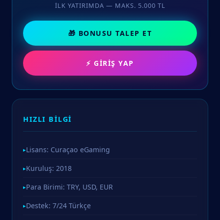
İLK YATIRIMDA — MAKS. 5.000 TL
🎁 BONUSU TALEP ET
⚡ GIRIŞ YAP
HIZLI BILGI
Lisans: Curaçao eGaming
Kuruluş: 2018
Para Birimi: TRY, USD, EUR
Destek: 7/24 Türkçe