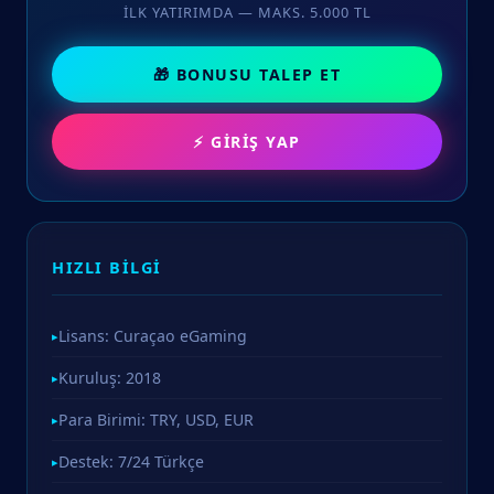
İLK YATIRIMDA — MAKS. 5.000 TL
🎁 BONUSU TALEP ET
⚡ GIRIŞ YAP
HIZLI BILGI
Lisans: Curaçao eGaming
Kuruluş: 2018
Para Birimi: TRY, USD, EUR
Destek: 7/24 Türkçe