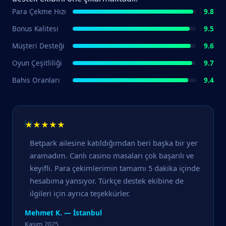
Para Çekme Hızı
9.8
Bonus Kalitesi
9.5
Müşteri Desteği
9.6
Oyun Çeşitliliği
9.7
Bahis Oranları
9.4
★★★★★
Betpark ailesine katıldığımdan beri başka bir yer
aramadım. Canlı casino masaları çok başarılı ve
keyifli. Para çekimlerimin tamamı 5 dakika içinde
hesabıma yansıyor. Türkçe destek ekibine de
ilgileri için ayrıca teşekkürler.
Mehmet K. — İstanbul
Kasım 2025