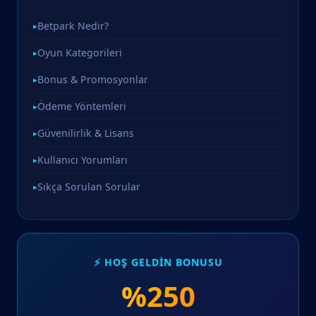
Betpark Nedir?
Oyun Kategorileri
Bonus & Promosyonlar
Ödeme Yöntemleri
Güvenilirlik & Lisans
Kullanıcı Yorumları
Sıkça Sorulan Sorular
⚡ HOŞ GELDIN BONUSU
%250