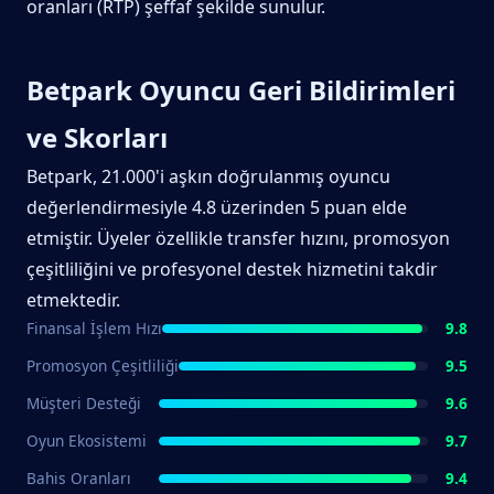
oranları (RTP) şeffaf şekilde sunulur.
Betpark Oyuncu Geri Bildirimleri
ve Skorları
Betpark, 21.000'i aşkın doğrulanmış oyuncu
değerlendirmesiyle 4.8 üzerinden 5 puan elde
etmiştir. Üyeler özellikle transfer hızını, promosyon
çeşitliliğini ve profesyonel destek hizmetini takdir
etmektedir.
Finansal İşlem Hızı
9.8
Promosyon Çeşitliliği
9.5
Müşteri Desteği
9.6
Oyun Ekosistemi
9.7
Bahis Oranları
9.4