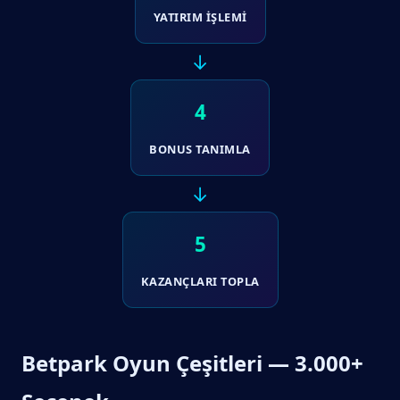
YATIRIM İŞLEMI
→
4
BONUS TANIMLA
→
5
KAZANÇLARI TOPLA
Betpark Oyun Çeşitleri — 3.000+