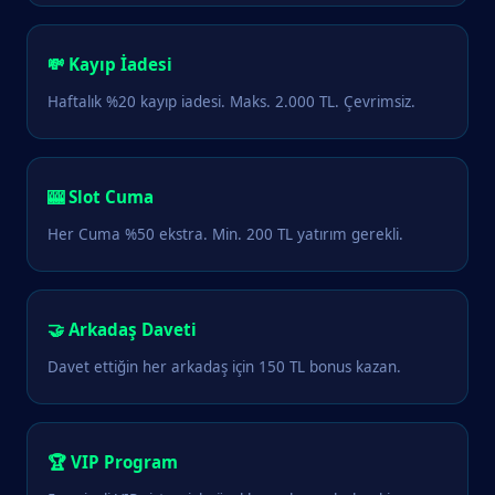
💸 Kayıp İadesi
Haftalık %20 kayıp iadesi. Maks. 2.000 TL. Çevrimsiz.
🎰 Slot Cuma
Her Cuma %50 ekstra. Min. 200 TL yatırım gerekli.
🤝 Arkadaş Daveti
Davet ettiğin her arkadaş için 150 TL bonus kazan.
🏆 VIP Program