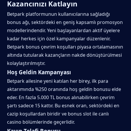
Kazancınızı Katlayın
Betpark platformunun kullanıcılarına sağladığı
bonus ağı, sektördeki en geniş kapsamlı promosyon
modellerindendir. Yeni başlayanlardan aktif üyelere
kadar herkes için özel kampanyalar düzenlenir.
Betpark bonus çevrim koşulları piyasa ortalamasının
altında tutularak kazançların nakde dönüştürülmesi
kolaylaştırılmıştır.
Hoş Geldin Kampanyası
Betpark ailesine yeni katılan her birey, ilk para
aktarımında %250 oranında hoş geldin bonusu elde
eder. En fazla 5.000 TL bonus alınabilirken çevrim
şartı sadece 15 kattır. Bu esnek oran, sektördeki en
cazip koşullardan biridir ve bonus slot ile canlı
casino bölümlerinde geçerlidir.
Kayıp Telafi Bonusu