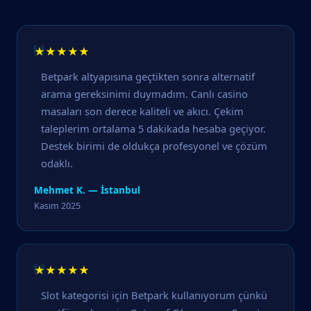
★★★★★
Betpark altyapısına geçtikten sonra alternatif
arama gereksinimi duymadım. Canlı casino
masaları son derece kaliteli ve akıcı. Çekim
taleplerim ortalama 5 dakikada hesaba geçiyor.
Destek birimi de oldukça profesyonel ve çözüm
odaklı.
Mehmet K. — İstanbul
Kasım 2025
★★★★★
Slot kategorisi için Betpark kullanıyorum çünkü