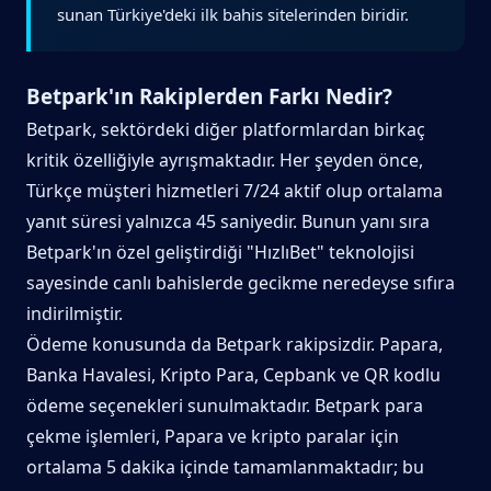
sunan Türkiye'deki ilk bahis sitelerinden biridir.
Betpark'ın Rakiplerden Farkı Nedir?
Betpark, sektördeki diğer platformlardan birkaç
kritik özelliğiyle ayrışmaktadır. Her şeyden önce,
Türkçe müşteri hizmetleri 7/24 aktif olup ortalama
yanıt süresi yalnızca 45 saniyedir. Bunun yanı sıra
Betpark'ın özel geliştirdiği "HızlıBet" teknolojisi
sayesinde canlı bahislerde gecikme neredeyse sıfıra
indirilmiştir.
Ödeme konusunda da Betpark rakipsizdir. Papara,
Banka Havalesi, Kripto Para, Cepbank ve QR kodlu
ödeme seçenekleri sunulmaktadır. Betpark para
çekme işlemleri, Papara ve kripto paralar için
ortalama 5 dakika içinde tamamlanmaktadır; bu