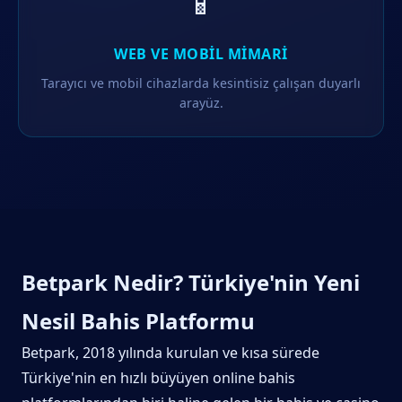
📱
WEB VE MOBIL MIMARI
Tarayıcı ve mobil cihazlarda kesintisiz çalışan duyarlı
arayüz.
Betpark Nedir? Türkiye'nin Yeni
Nesil Bahis Platformu
Betpark, 2018 yılında kurulan ve kısa sürede
Türkiye'nin en hızlı büyüyen online bahis