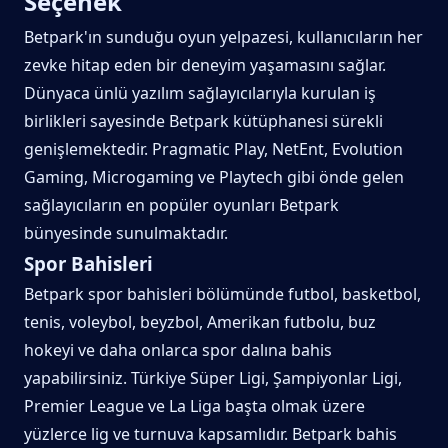
Seçenek
Betpark'ın sunduğu oyun yelpazesi, kullanıcıların her
zevke hitap eden bir deneyim yaşamasını sağlar.
Dünyaca ünlü yazılım sağlayıcılarıyla kurulan iş
birlikleri sayesinde Betpark kütüphanesi sürekli
genişlemektedir. Pragmatic Play, NetEnt, Evolution
Gaming, Microgaming ve Playtech gibi önde gelen
sağlayıcıların en popüler oyunları Betpark
bünyesinde sunulmaktadır.
Spor Bahisleri
Betpark spor bahisleri bölümünde futbol, basketbol,
tenis, voleybol, beyzbol, Amerikan futbolu, buz
hokeyi ve daha onlarca spor dalına bahis
yapabilirsiniz. Türkiye Süper Ligi, Şampiyonlar Ligi,
Premier League ve La Liga başta olmak üzere
yüzlerce lig ve turnuva kapsamlıdır. Betpark bahis