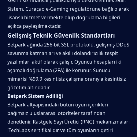
kesintisiz finansal politikalarıyla desteklenmektedir.
Sistem, Curaçao e-Gaming regülatörüne bağlı olarak
lisanslı hizmet vermekte olup doğrulama bilgileri
açıkça paylaşılmaktadır.
Gelişmiş Teknik Güvenlik Standartları
Betpark ağında 256-bit SSL protokolü, gelişmiş DDoS
savunma katmanları ve akıllı dolandırıcılık tespit
yazılımları aktif olarak çalışır. Oyuncu hesapları iki
aşamalı doğrulama (2FA) ile korunur. Sunucu
mimarisi %99,9 kesintisiz çalışma oranıyla kesintisiz
gözetim altındadır.
Betpark Sistem Adilliği
Betpark altyapısındaki bütün oyun içerikleri
bağımsız uluslararası otoriteler tarafından
denetlenir. Rastgele Sayı Üretici (RNG) mekanizmaları
iTechLabs sertifikalıdır ve tüm oyunların getiri