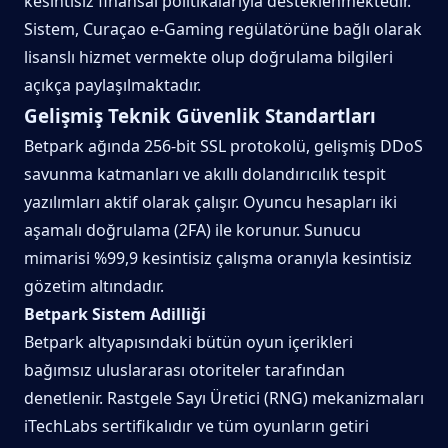
kesintisiz finansal politikalarıyla desteklenmektedir.
Sistem, Curaçao e-Gaming regülatörüne bağlı olarak
lisanslı hizmet vermekte olup doğrulama bilgileri
açıkça paylaşılmaktadır.
Gelişmiş Teknik Güvenlik Standartları
Betpark ağında 256-bit SSL protokolü, gelişmiş DDoS
savunma katmanları ve akıllı dolandırıcılık tespit
yazılımları aktif olarak çalışır. Oyuncu hesapları iki
aşamalı doğrulama (2FA) ile korunur. Sunucu
mimarisi %99,9 kesintisiz çalışma oranıyla kesintisiz
gözetim altındadır.
Betpark Sistem Adilliği
Betpark altyapısındaki bütün oyun içerikleri
bağımsız uluslararası otoriteler tarafından
denetlenir. Rastgele Sayı Üretici (RNG) mekanizmaları
iTechLabs sertifikalıdır ve tüm oyunların getiri