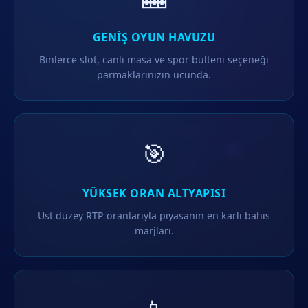
GENIŞ OYUN HAVUZU
Binlerce slot, canlı masa ve spor bülteni seçeneği
parmaklarınızın ucunda.
🎯
YÜKSEK ORAN ALTYAPISI
Üst düzey RTP oranlarıyla piyasanın en karlı bahis
marjları.