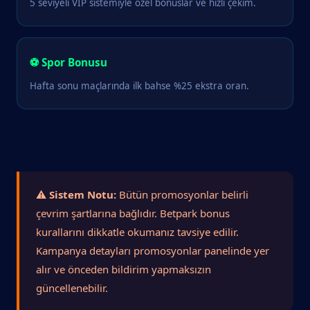
5 seviyeli VIP sistemiyle özel bonuslar ve hızlı çekim.
⚽ Spor Bonusu
Hafta sonu maçlarında ilk bahse %25 ekstra oran.
⚠️
Sistem Notu:
Bütün promosyonlar belirli
çevrim şartlarına bağlıdır. Betpark bonus
kurallarını dikkatle okumanız tavsiye edilir.
Kampanya detayları promosyonlar panelinde yer
alır ve önceden bildirim yapmaksızın
güncellenebilir.