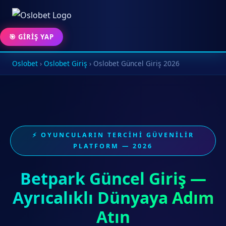
🎯 GIRIŞ YAP
Oslobet
›
Oslobet Giriş
›
Oslobet Güncel Giriş 2026
⚡ OYUNCULARIN TERCIHI GÜVENILIR
PLATFORM — 2026
Betpark Güncel Giriş —
Ayrıcalıklı Dünyaya Adım
Atın