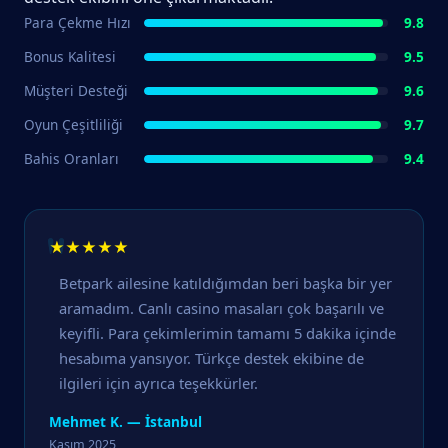
Para Çekme Hızı
9.8
Bonus Kalitesi
9.5
Müşteri Desteği
9.6
Oyun Çeşitliliği
9.7
Bahis Oranları
9.4
★★★★★
Betpark ailesine katıldığımdan beri başka bir yer
aramadım. Canlı casino masaları çok başarılı ve
keyifli. Para çekimlerimin tamamı 5 dakika içinde
hesabıma yansıyor. Türkçe destek ekibine de
ilgileri için ayrıca teşekkürler.
Mehmet K. — İstanbul
Kasım 2025