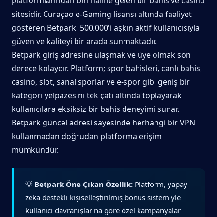
platformlarından biri haline gelen bir bahis ve casino
sitesidir. Curaçao e-Gaming lisansı altında faaliyet
gösteren Betpark, 500.000'i aşkın aktif kullanıcısıyla
güven ve kaliteyi bir arada sunmaktadır.
Betpark giriş adresine ulaşmak ve üye olmak son
derece kolaydır. Platform; spor bahisleri, canlı bahis,
casino, slot, sanal sporlar ve e-spor gibi geniş bir
kategori yelpazesini tek çatı altında toplayarak
kullanıcılara eksiksiz bir bahis deneyimi sunar.
Betpark güncel adresi sayesinde herhangi bir VPN
kullanmadan doğrudan platforma erişim
mümkündür.
💡
Betpark Öne Çıkan Özellik:
Platform, yapay
zeka destekli kişiselleştirilmiş bonus sistemiyle
kullanıcı davranışlarına göre özel kampanyalar