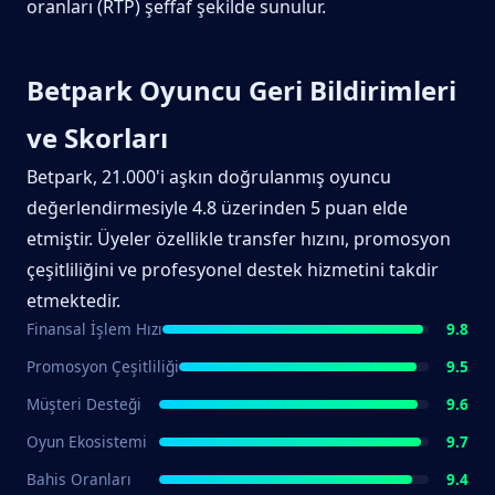
oranları (RTP) şeffaf şekilde sunulur.
Betpark Oyuncu Geri Bildirimleri
ve Skorları
Betpark, 21.000'i aşkın doğrulanmış oyuncu
değerlendirmesiyle 4.8 üzerinden 5 puan elde
etmiştir. Üyeler özellikle transfer hızını, promosyon
çeşitliliğini ve profesyonel destek hizmetini takdir
etmektedir.
Finansal İşlem Hızı
9.8
Promosyon Çeşitliliği
9.5
Müşteri Desteği
9.6
Oyun Ekosistemi
9.7
Bahis Oranları
9.4