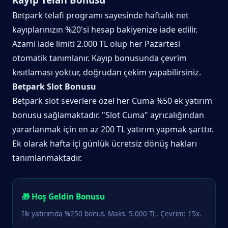
Betpark telafi programı sayesinde haftalık net
kayıplarınızın %20'si hesap bakiyenize iade edilir.
Azami iade limiti 2.000 TL olup her Pazartesi
otomatik tanımlanır. Kayıp bonusunda çevrim
kısıtlaması yoktur, doğrudan çekim yapabilirsiniz.
Betpark Slot Bonusu
Betpark slot severlere özel her Cuma %50 ek yatırım
bonusu sağlamaktadır. "Slot Cuma" ayrıcalığından
yararlanmak için en az 200 TL yatırım yapmak şarttır.
Ek olarak hafta içi günlük ücretsiz dönüş hakları
tanımlanmaktadır.
🎁 Hoş Geldin Bonusu
İlk yatırımda %250 bonus. Maks. 5.000 TL. Çevrim: 15x.