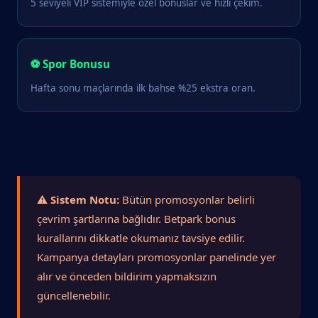
5 seviyeli VIP sistemiyle özel bonuslar ve hızlı çekim.
⚽ Spor Bonusu
Hafta sonu maçlarında ilk bahse %25 ekstra oran.
⚠️
Sistem Notu:
Bütün promosyonlar belirli
çevrim şartlarına bağlıdır. Betpark bonus
kurallarını dikkatle okumanız tavsiye edilir.
Kampanya detayları promosyonlar panelinde yer
alır ve önceden bildirim yapmaksızın
güncellenebilir.