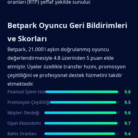
oranları (RTP) şeffaf şekilde sunulur.
Betpark Oyuncu Geri Bildirimleri
ve Skorları
Betpark, 21.000'i aşkın doğrulanmış oyuncu
değerlendirmesiyle 4.8 üzerinden 5 puan elde
etmiştir. Üyeler özellikle transfer hızını, promosyon
çeşitliliğini ve profesyonel destek hizmetini takdir
etmektedir.
Finansal İşlem Hızı
9.8
Promosyon Çeşitliliği
9.5
Müşteri Desteği
9.6
Oyun Ekosistemi
9.7
Bahis Oranları
9.4