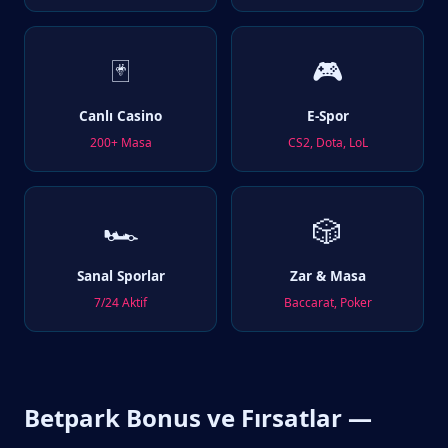
🃏
🎮
Canlı Casino
E-Spor
200+ Masa
CS2, Dota, LoL
🏎️
🎲
Sanal Sporlar
Zar & Masa
7/24 Aktif
Baccarat, Poker
Betpark Bonus ve Fırsatlar —