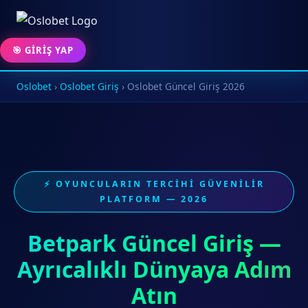
🎯 GIRIŞ YAP
Oslobet
›
Oslobet Giriş
›
Oslobet Güncel Giriş 2026
⚡ OYUNCULARIN TERCIHI GÜVENILIR
PLATFORM — 2026
Betpark Güncel Giriş —
Ayrıcalıklı Dünyaya Adım
Atın