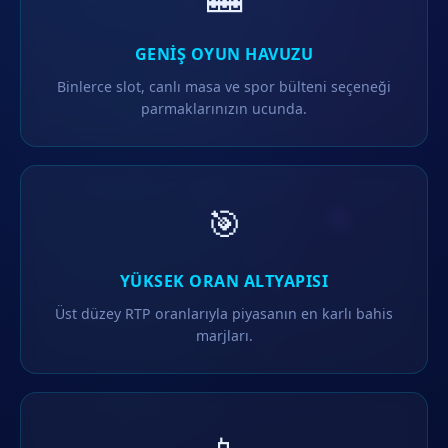
GENIŞ OYUN HAVUZU
Binlerce slot, canlı masa ve spor bülteni seçeneği
parmaklarınızın ucunda.
🎯
YÜKSEK ORAN ALTYAPISI
Üst düzey RTP oranlarıyla piyasanın en karlı bahis
marjları.