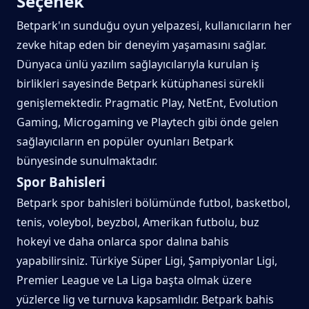
Seçenek
Betpark'ın sunduğu oyun yelpazesi, kullanıcıların her
zevke hitap eden bir deneyim yaşamasını sağlar.
Dünyaca ünlü yazılım sağlayıcılarıyla kurulan iş
birlikleri sayesinde Betpark kütüphanesi sürekli
genişlemektedir. Pragmatic Play, NetEnt, Evolution
Gaming, Microgaming ve Playtech gibi önde gelen
sağlayıcıların en popüler oyunları Betpark
bünyesinde sunulmaktadır.
Spor Bahisleri
Betpark spor bahisleri bölümünde futbol, basketbol,
tenis, voleybol, beyzbol, Amerikan futbolu, buz
hokeyi ve daha onlarca spor dalına bahis
yapabilirsiniz. Türkiye Süper Ligi, Şampiyonlar Ligi,
Premier League ve La Liga başta olmak üzere
yüzlerce lig ve turnuva kapsamlıdır. Betpark bahis