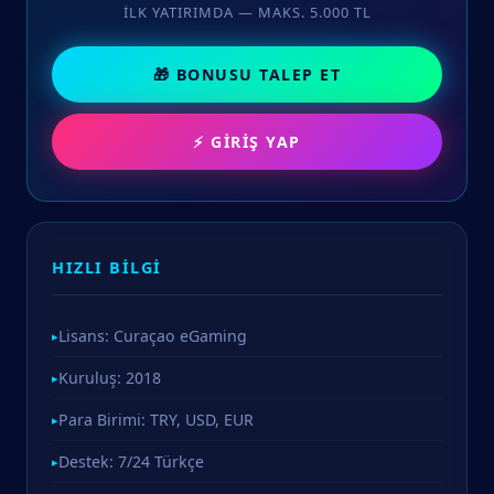
İLK YATIRIMDA — MAKS. 5.000 TL
🎁 BONUSU TALEP ET
⚡ GIRIŞ YAP
HIZLI BILGI
Lisans: Curaçao eGaming
Kuruluş: 2018
Para Birimi: TRY, USD, EUR
Destek: 7/24 Türkçe