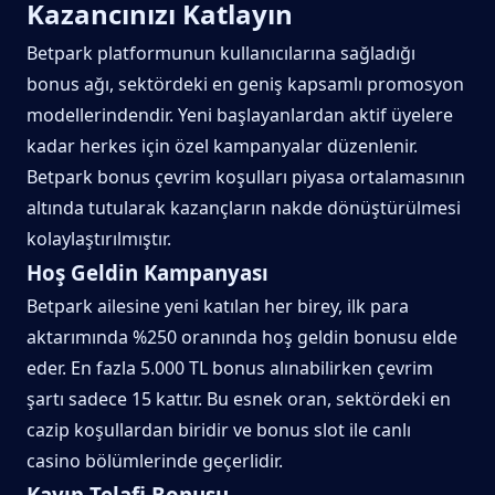
Kazancınızı Katlayın
Betpark platformunun kullanıcılarına sağladığı
bonus ağı, sektördeki en geniş kapsamlı promosyon
modellerindendir. Yeni başlayanlardan aktif üyelere
kadar herkes için özel kampanyalar düzenlenir.
Betpark bonus çevrim koşulları piyasa ortalamasının
altında tutularak kazançların nakde dönüştürülmesi
kolaylaştırılmıştır.
Hoş Geldin Kampanyası
Betpark ailesine yeni katılan her birey, ilk para
aktarımında %250 oranında hoş geldin bonusu elde
eder. En fazla 5.000 TL bonus alınabilirken çevrim
şartı sadece 15 kattır. Bu esnek oran, sektördeki en
cazip koşullardan biridir ve bonus slot ile canlı
casino bölümlerinde geçerlidir.
Kayıp Telafi Bonusu