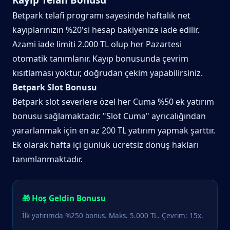
Betpark telafi programı sayesinde haftalık net
kayıplarınızın %20'si hesap bakiyenize iade edilir.
Azami iade limiti 2.000 TL olup her Pazartesi
otomatik tanımlanır. Kayıp bonusunda çevrim
kısıtlaması yoktur, doğrudan çekim yapabilirsiniz.
Betpark Slot Bonusu
Betpark slot severlere özel her Cuma %50 ek yatırım
bonusu sağlamaktadır. "Slot Cuma" ayrıcalığından
yararlanmak için en az 200 TL yatırım yapmak şarttır.
Ek olarak hafta içi günlük ücretsiz dönüş hakları
tanımlanmaktadır.
🎁 Hoş Geldin Bonusu
İlk yatırımda %250 bonus. Maks. 5.000 TL. Çevrim: 15x.