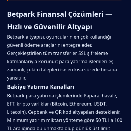
Betpark Finansal Çözümleri —
Hızlı ve Güvenilir Altyapı
Betpark altyapısı, oyuncuların en çok kullandığı
güvenli ödeme araçlarını entegre eder.
Gerçekleştirilen tüm transferler SSL şifreleme
katmanlarıyla korunur; para yatırma işlemleri eş
zamanlı, çekim talepleri ise en kısa sürede hesaba
yansıtılır.
Bakiye Yatırma Kanalları
Betpark para yatırma işlemlerinde Papara, havale,
EFT, kripto varlıklar (Bitcoin, Ethereum, USDT,
Litecoin), Cepbank ve QR kod altyapıları desteklenir.
Minimum yatırım miktarı yönteme göre 50 TL ila 100
TL aralığında bulunmakta olup günlük üst limit