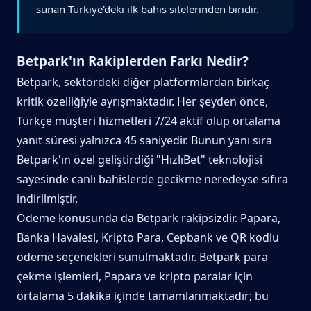
sunan Türkiye'deki ilk bahis sitelerinden biridir.
Betpark'ın Rakiplerden Farkı Nedir?
Betpark, sektördeki diğer platformlardan birkaç
kritik özelliğiyle ayrışmaktadır. Her şeyden önce,
Türkçe müşteri hizmetleri 7/24 aktif olup ortalama
yanıt süresi yalnızca 45 saniyedir. Bunun yanı sıra
Betpark'ın özel geliştirdiği "HızlıBet" teknolojisi
sayesinde canlı bahislerde gecikme neredeyse sıfıra
indirilmiştir.
Ödeme konusunda da Betpark rakipsizdir. Papara,
Banka Havalesi, Kripto Para, Cepbank ve QR kodlu
ödeme seçenekleri sunulmaktadır. Betpark para
çekme işlemleri, Papara ve kripto paralar için
ortalama 5 dakika içinde tamamlanmaktadır; bu