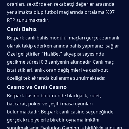
oranları, sektörde en rekabetçi değerler arasında
yer almakta olup futbol maçlarında ortalama %97
RTP sunulmaktadır.
Canlı Bahis
Betpark canlı bahis modülü, maçları gerçek zamanlı
olarak takip ederken anında bahis yapmanızı sağlar.
Özel geliştirilen "HızlıBet" altyapısı sayesinde
gecikme süresi 0,3 saniyenin altındadır. Canlı maç
istatistikleri, anlık oran değişimleri ve cash-out
özelliği tek ekranda kullanıma sunulmaktadır.
Casino ve Canlı Casino
Betpark casino bölümünde blackjack, rulet,
baccarat, poker ve çeşitli masa oyunları
bulunmaktadır. Betpark canlı casino seçeneğinde
gerçek krupiyelerle birebir oynama imkânı
sunulmaktadır. Evolution Gaming iş birliğiyle sunulan