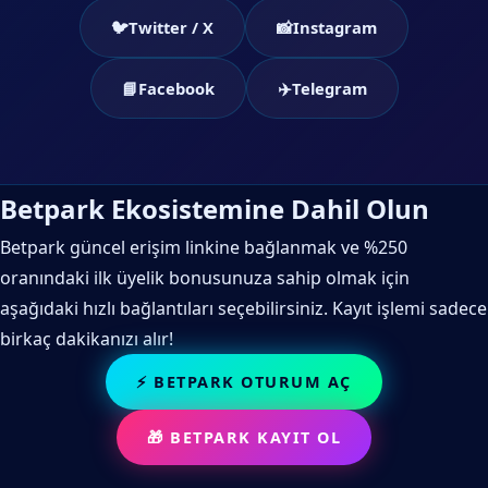
🐦
Twitter / X
📸
Instagram
📘
Facebook
✈️
Telegram
Betpark Ekosistemine Dahil Olun
Betpark güncel erişim linkine bağlanmak ve %250
oranındaki ilk üyelik bonusunuza sahip olmak için
aşağıdaki hızlı bağlantıları seçebilirsiniz. Kayıt işlemi sadece
birkaç dakikanızı alır!
⚡ BETPARK OTURUM AÇ
🎁 BETPARK KAYIT OL