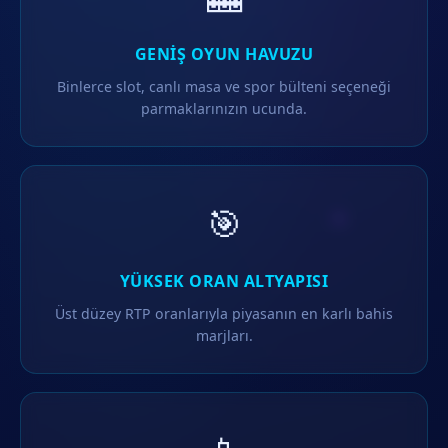
GENIŞ OYUN HAVUZU
Binlerce slot, canlı masa ve spor bülteni seçeneği
parmaklarınızın ucunda.
🎯
YÜKSEK ORAN ALTYAPISI
Üst düzey RTP oranlarıyla piyasanın en karlı bahis
marjları.