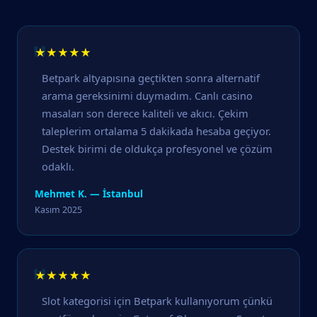
★★★★★
Betpark altyapısına geçtikten sonra alternatif
arama gereksinimi duymadım. Canlı casino
masaları son derece kaliteli ve akıcı. Çekim
taleplerim ortalama 5 dakikada hesaba geçiyor.
Destek birimi de oldukça profesyonel ve çözüm
odaklı.
Mehmet K. — İstanbul
Kasım 2025
★★★★★
Slot kategorisi için Betpark kullanıyorum çünkü