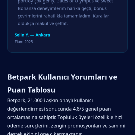
portföy çok geniş. Gates of Olympus ve Sweet
Bonanza deneyimlerim harika geçti, bonus
çevrimlerini rahatlıkla tamamladım. Kurallar
oldukça makul ve şeffaf.
Selin Y. — Ankara
Ekim 2025
Betpark Kullanıcı Yorumları ve
Puan Tablosu
Betpark, 21.000'i aşkın onaylı kullanıcı
değerlendirmesi sonucunda 4.8/5 genel puan
ortalamasına sahiptir. Topluluk üyeleri özellikle hızlı
ödeme süreçlerini, zengin promosyonları ve samimi
destek ekibini öne çıkarmaktadır.