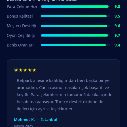
Para Çekme Hızı
9.8
Bonus Kalitesi
9.5
Müşteri Desteği
9.6
Oyun Çeşitliliği
9.7
Bahis Oranları
9.4
★★★★★
Betpark ailesine katıldığımdan beri başka bir yer
aramadım. Canlı casino masaları çok başarılı ve
keyifli. Para çekimlerimin tamamı 5 dakika içinde
hesabıma yansıyor. Türkçe destek ekibine de
ilgileri için ayrıca teşekkürler.
Mehmet K. — İstanbul
Kasım 2025