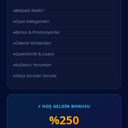
Betpark Nedir?
Oyun Kategorileri
Bonus & Promosyonlar
Ödeme Yöntemleri
Güvenilirlik & Lisans
Kullanıcı Yorumları
Sıkça Sorulan Sorular
⚡ HOŞ GELDIN BONUSU
%250