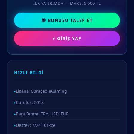
İLK YATIRIMDA — MAKS. 5.000 TL
🎁 BONUSU TALEP ET
⚡ GIRIŞ YAP
HIZLI BILGI
Lisans: Curaçao eGaming
Kuruluş: 2018
Para Birimi: TRY, USD, EUR
Destek: 7/24 Türkçe