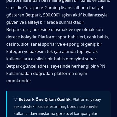
platformlarından biri haline gelen bir bahis ve casino
sitesidir. Curaçao e-Gaming lisansı altında faaliyet
gösteren Betpark, 500.000'i aşkın aktif kullanıcısıyla
güven ve kaliteyi bir arada sunmaktadır.
Betpark giriş adresine ulaşmak ve üye olmak son
derece kolaydır. Platform; spor bahisleri, canlı bahis,
casino, slot, sanal sporlar ve e-spor gibi geniş bir
kategori yelpazesini tek çatı altında toplayarak
kullanıcılara eksiksiz bir bahis deneyimi sunar.
Betpark güncel adresi sayesinde herhangi bir VPN
kullanmadan doğrudan platforma erişim
mümkündür.
💡
Betpark Öne Çıkan Özellik:
Platform, yapay
zeka destekli kişiselleştirilmiş bonus sistemiyle
kullanıcı davranışlarına göre özel kampanyalar