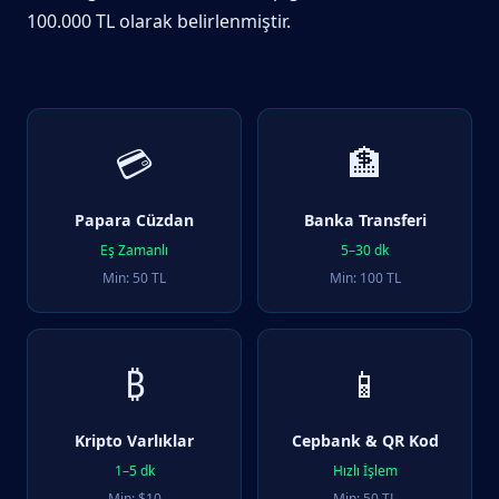
100.000 TL olarak belirlenmiştir.
💳
🏦
Papara Cüzdan
Banka Transferi
Eş Zamanlı
5–30 dk
Min: 50 TL
Min: 100 TL
₿
📱
Kripto Varlıklar
Cepbank & QR Kod
1–5 dk
Hızlı İşlem
Min: $10
Min: 50 TL