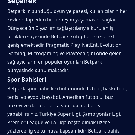
Seçenek
Betpark'ın sunduğu oyun yelpazesi, kullanıcıların her
zevke hitap eden bir deneyim yaşamasını sağlar.
Dünyaca ünlü yazılım sağlayıcılarıyla kurulan iş
birlikleri sayesinde Betpark kütüphanesi sürekli
genişlemektedir. Pragmatic Play, NetEnt, Evolution
Gaming, Microgaming ve Playtech gibi önde gelen
sağlayıcıların en popüler oyunları Betpark
bünyesinde sunulmaktadır.
Spor Bahisleri
Betpark spor bahisleri bölümünde futbol, basketbol,
tenis, voleybol, beyzbol, Amerikan futbolu, buz
hokeyi ve daha onlarca spor dalına bahis
yapabilirsiniz. Türkiye Süper Ligi, Şampiyonlar Ligi,
Premier League ve La Liga başta olmak üzere
yüzlerce lig ve turnuva kapsamlıdır. Betpark bahis