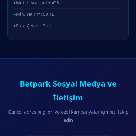
Mobil: Android + iOS
Min. Yatırım: 50 TL
Para Çekme: 5 dk
Betpark Sosyal Medya ve
İletişim
Güncel adres bilgileri ve özel kampanyalar için bizi takip
edin