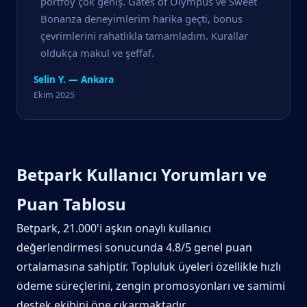
portföy çok geniş. Gates of Olympus ve Sweet
Bonanza deneyimlerim harika geçti, bonus
çevrimlerini rahatlıkla tamamladım. Kurallar
oldukça makul ve şeffaf.
Selin Y. — Ankara
Ekim 2025
Betpark Kullanıcı Yorumları ve
Puan Tablosu
Betpark, 21.000'i aşkın onaylı kullanıcı
değerlendirmesi sonucunda 4.8/5 genel puan
ortalamasına sahiptir. Topluluk üyeleri özellikle hızlı
ödeme süreçlerini, zengin promosyonları ve samimi
destek ekibini öne çıkarmaktadır.