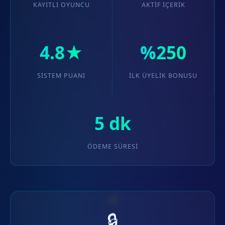
KAYITLI OYUNCU
AKTIF İÇERIK
4.8★
%250
SISTEM PUANI
İLK ÜYELIK BONUSU
5 dk
ÖDEME SÜRESI
🔒