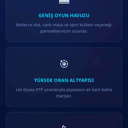
GENIŞ OYUN HAVUZU
Binlerce slot, canlı masa ve spor bülteni seçeneği
parmaklarınızın ucunda.
🎯
YÜKSEK ORAN ALTYAPISI
Üst düzey RTP oranlarıyla piyasanın en karlı bahis
marjları.