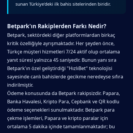
sunan Türkiye'deki ilk bahis sitelerinden biridir.
Betpark'ın Rakiplerden Farkı Nedir?
Betpark, sektördeki diğer platformlardan birkaç
kritik özelliğiyle ayrışmaktadır. Her şeyden önce,
Türkçe müşteri hizmetleri 7/24 aktif olup ortalama
yanıt süresi yalnızca 45 saniyedir. Bunun yanı sıra
Betpark'ın özel geliştirdiği "HızlıBet" teknolojisi
sayesinde canlı bahislerde gecikme neredeyse sıfıra
indirilmiştir.
Ödeme konusunda da Betpark rakipsizdir. Papara,
Banka Havalesi, Kripto Para, Cepbank ve QR kodlu
ödeme seçenekleri sunulmaktadır. Betpark para
çekme işlemleri, Papara ve kripto paralar için
ortalama 5 dakika içinde tamamlanmaktadır; bu