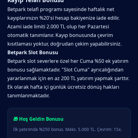
Betpark telafi programı sayesinde haftalık net
kayıplarınızın %20'si hesap bakiyenize iade edilir.
Azami iade limiti 2.000 TL olup her Pazartesi
otomatik tanımlanır. Kayıp bonusunda çevrim
kısıtlaması yoktur, doğrudan çekim yapabilirsiniz.
Betpark Slot Bonusu
Betpark slot severlere özel her Cuma %50 ek yatırım
bonusu sağlamaktadır. "Slot Cuma" ayrıcalığından
yararlanmak için en az 200 TL yatırım yapmak şarttır.
Ek olarak hafta içi günlük ücretsiz dönüş hakları
tanımlanmaktadır.
🎁 Hoş Geldin Bonusu
İlk yatırımda %250 bonus. Maks. 5.000 TL. Çevrim: 15x.