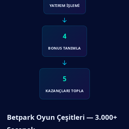
YATIRIM İŞLEMI
→
4
BONUS TANIMLA
→
5
KAZANÇLARI TOPLA
Betpark Oyun Çeşitleri — 3.000+