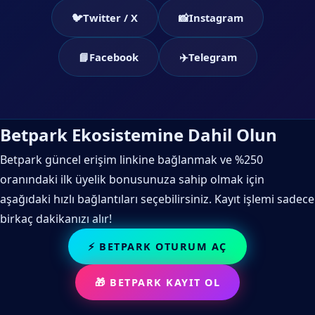
🐦
Twitter / X
📸
Instagram
📘
Facebook
✈️
Telegram
Betpark Ekosistemine Dahil Olun
Betpark güncel erişim linkine bağlanmak ve %250
oranındaki ilk üyelik bonusunuza sahip olmak için
aşağıdaki hızlı bağlantıları seçebilirsiniz. Kayıt işlemi sadece
birkaç dakikanızı alır!
⚡ BETPARK OTURUM AÇ
🎁 BETPARK KAYIT OL