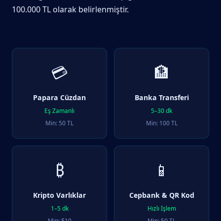
100.000 TL olarak belirlenmiştir.
💳
🏦
Papara Cüzdan
Banka Transferi
Eş Zamanlı
5–30 dk
Min: 50 TL
Min: 100 TL
₿
📱
Kripto Varlıklar
Cepbank & QR Kod
1–5 dk
Hızlı İşlem
Min: $10
Min: 50 TL