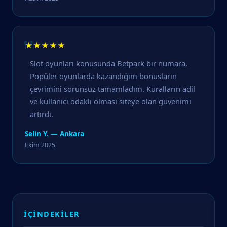
★★★★★
Slot oyunları konusunda Betpark bir numara.
Popüler oyunlarda kazandığım bonusların
çevrimini sorunsuz tamamladım. Kuralların adil
ve kullanıcı odaklı olması siteye olan güvenimi
artırdı.
Selin Y. — Ankara
Ekim 2025
İÇINDEKILER