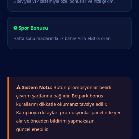
5 seviyeli VIP sistemiyle özel bonuslar ve hızlı çekim.
⚽ Spor Bonusu
Hafta sonu maçlarında ilk bahse %25 ekstra oran.
⚠️
Sistem Notu:
Bütün promosyonlar belirli
çevrim şartlarına bağlıdır. Betpark bonus
kurallarını dikkatle okumanız tavsiye edilir.
Kampanya detayları promosyonlar panelinde yer
alır ve önceden bildirim yapmaksızın
güncellenebilir.