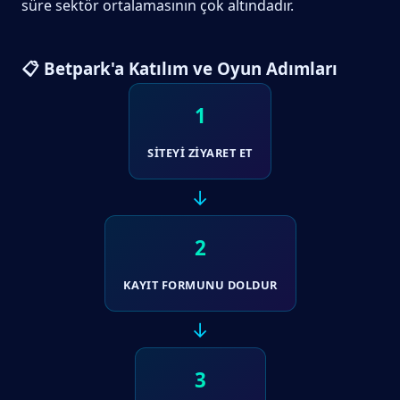
süre sektör ortalamasının çok altındadır.
📋 Betpark'a Katılım ve Oyun Adımları
1
SITEYI ZIYARET ET
→
2
KAYIT FORMUNU DOLDUR
→
3