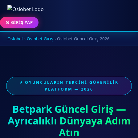
🎯 GIRIŞ YAP
Oslobet
›
Oslobet Giriş
›
Oslobet Güncel Giriş 2026
⚡ OYUNCULARIN TERCIHI GÜVENILIR
PLATFORM — 2026
Betpark Güncel Giriş —
Ayrıcalıklı Dünyaya Adım
Atın