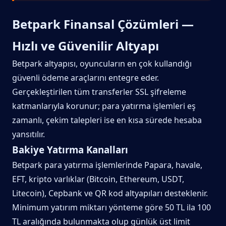
Betpark Finansal Çözümleri —
Hızlı ve Güvenilir Altyapı
Betpark altyapısı, oyuncuların en çok kullandığı
güvenli ödeme araçlarını entegre eder.
Gerçekleştirilen tüm transferler SSL şifreleme
katmanlarıyla korunur; para yatırma işlemleri eş
zamanlı, çekim talepleri ise en kısa sürede hesaba
yansıtılır.
Bakiye Yatırma Kanalları
Betpark para yatırma işlemlerinde Papara, havale,
EFT, kripto varlıklar (Bitcoin, Ethereum, USDT,
Litecoin), Cepbank ve QR kod altyapıları desteklenir.
Minimum yatırım miktarı yönteme göre 50 TL ila 100
TL aralığında bulunmakta olup günlük üst limit