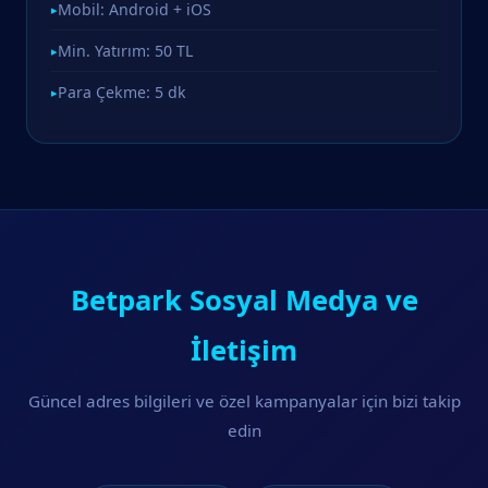
Mobil: Android + iOS
Min. Yatırım: 50 TL
Para Çekme: 5 dk
Betpark Sosyal Medya ve
İletişim
Güncel adres bilgileri ve özel kampanyalar için bizi takip
edin