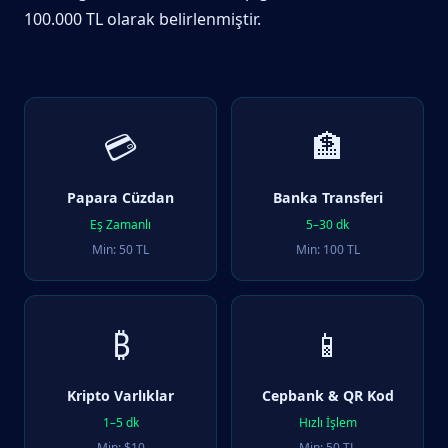
100.000 TL olarak belirlenmiştir.
💳
🏦
Papara Cüzdan
Banka Transferi
Eş Zamanlı
5–30 dk
Min: 50 TL
Min: 100 TL
₿
📱
Kripto Varlıklar
Cepbank & QR Kod
1–5 dk
Hızlı İşlem
Min: $10
Min: 50 TL