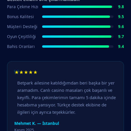
Para Çekme Hızı
9.8
Bonus Kalitesi
9.5
Müşteri Desteği
9.6
Oyun Çeşitliliği
9.7
Bahis Oranları
9.4
★★★★★
Betpark ailesine katıldığımdan beri başka bir yer
aramadım. Canlı casino masaları çok başarılı ve
keyifli. Para çekimlerimin tamamı 5 dakika içinde
hesabıma yansıyor. Türkçe destek ekibine de
ilgileri için ayrıca teşekkürler.
Mehmet K. — İstanbul
Kasım 2025