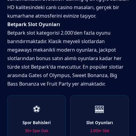
HD kalitesindeki canlı casino masaları, gerçek bir
kumarhane atmosferini evinize taşıyor.
Betpark Slot Oyunları
Betpark slot kategorisi 2.000'den fazla oyunu
barındırmaktadır. Klasik meyveli slotlardan
megaways mekanikli modern oyunlara, jackpot
slotlarından bonus satın alımlı oyunlara kadar her
türde slot Betpark'da mevcuttur. En popüler slotlar
arasında Gates of Olympus, Sweet Bonanza, Big
Bass Bonanza ve Fruit Party yer almaktadır.
⚽
🎰
Spor Bahisleri
Slot Oyunları
50+ Spor Dalı
2.000+ Slot