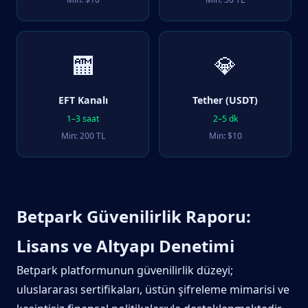
🏧
💎
EFT Kanalı
Tether (USDT)
1–3 saat
2–5 dk
Min: 200 TL
Min: $10
Betpark Güvenilirlik Raporu:
Lisans ve Altyapı Denetimi
Betpark platformunun güvenilirlik düzeyi;
uluslararası sertifikaları, üstün şifreleme mimarisi ve