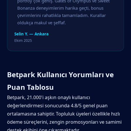
portföy çok geniş. Gates of Olympus ve Sweet
Bonanza deneyimlerim harika geçti, bonus
çevrimlerini rahatlıkla tamamladım. Kurallar
oldukça makul ve şeffaf.
Selin Y. — Ankara
Ekim 2025
Betpark Kullanıcı Yorumları ve
Puan Tablosu
Betpark, 21.000'i aşkın onaylı kullanıcı
değerlendirmesi sonucunda 4.8/5 genel puan
ortalamasına sahiptir. Topluluk üyeleri özellikle hızlı
ödeme süreçlerini, zengin promosyonları ve samimi
destek ekibini öne çıkarmaktadır.