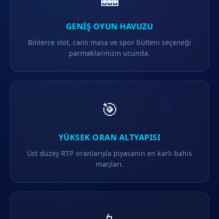
GENIŞ OYUN HAVUZU
Binlerce slot, canlı masa ve spor bülteni seçeneği
parmaklarınızın ucunda.
🎯
YÜKSEK ORAN ALTYAPISI
Üst düzey RTP oranlarıyla piyasanın en karlı bahis
marjları.