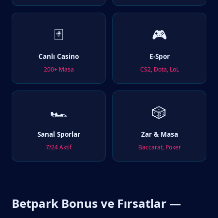
🃏
🎮
Canlı Casino
E-Spor
200+ Masa
CS2, Dota, LoL
🏎️
🎲
Sanal Sporlar
Zar & Masa
7/24 Aktif
Baccarat, Poker
Betpark Bonus ve Fırsatlar —