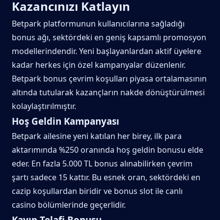
Kazancınızı Katlayın
Betpark platformunun kullanıcılarına sağladığı
bonus ağı, sektördeki en geniş kapsamlı promosyon
modellerindendir. Yeni başlayanlardan aktif üyelere
kadar herkes için özel kampanyalar düzenlenir.
Betpark bonus çevrim koşulları piyasa ortalamasının
altında tutularak kazançların nakde dönüştürülmesi
kolaylaştırılmıştır.
Hoş Geldin Kampanyası
Betpark ailesine yeni katılan her birey, ilk para
aktarımında %250 oranında hoş geldin bonusu elde
eder. En fazla 5.000 TL bonus alınabilirken çevrim
şartı sadece 15 kattır. Bu esnek oran, sektördeki en
cazip koşullardan biridir ve bonus slot ile canlı
casino bölümlerinde geçerlidir.
Kayıp Telafi Bonusu