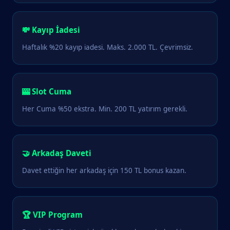
💸 Kayıp İadesi
Haftalık %20 kayıp iadesi. Maks. 2.000 TL. Çevrimsiz.
🎰 Slot Cuma
Her Cuma %50 ekstra. Min. 200 TL yatırım gerekli.
🤝 Arkadaş Daveti
Davet ettiğin her arkadaş için 150 TL bonus kazan.
🏆 VIP Program