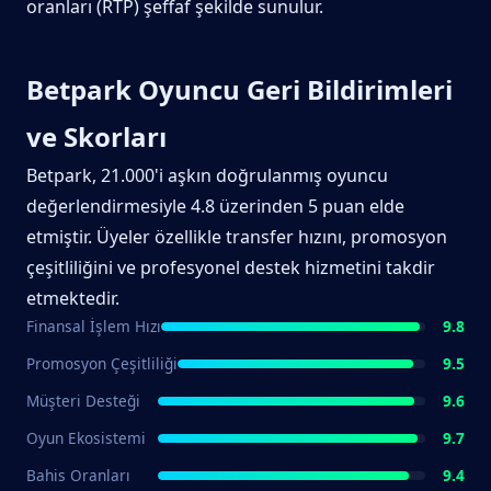
oranları (RTP) şeffaf şekilde sunulur.
Betpark Oyuncu Geri Bildirimleri
ve Skorları
Betpark, 21.000'i aşkın doğrulanmış oyuncu
değerlendirmesiyle 4.8 üzerinden 5 puan elde
etmiştir. Üyeler özellikle transfer hızını, promosyon
çeşitliliğini ve profesyonel destek hizmetini takdir
etmektedir.
Finansal İşlem Hızı
9.8
Promosyon Çeşitliliği
9.5
Müşteri Desteği
9.6
Oyun Ekosistemi
9.7
Bahis Oranları
9.4