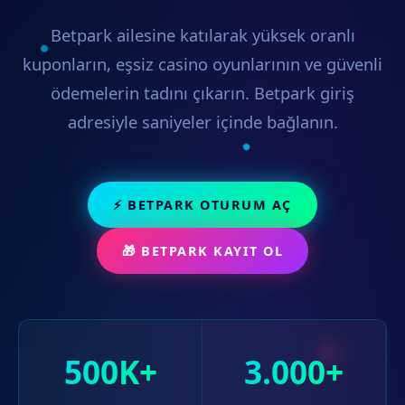
Betpark ailesine katılarak yüksek oranlı
kuponların, eşsiz casino oyunlarının ve güvenli
ödemelerin tadını çıkarın. Betpark giriş
adresiyle saniyeler içinde bağlanın.
⚡ BETPARK OTURUM AÇ
🎁 BETPARK KAYIT OL
500K+
3.000+