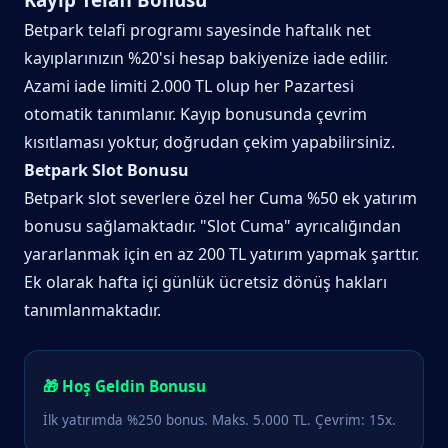
Betpark telafi programı sayesinde haftalık net
kayıplarınızın %20'si hesap bakiyenize iade edilir.
Azami iade limiti 2.000 TL olup her Pazartesi
otomatik tanımlanır. Kayıp bonusunda çevrim
kısıtlaması yoktur, doğrudan çekim yapabilirsiniz.
Betpark Slot Bonusu
Betpark slot severlere özel her Cuma %50 ek yatırım
bonusu sağlamaktadır. "Slot Cuma" ayrıcalığından
yararlanmak için en az 200 TL yatırım yapmak şarttır.
Ek olarak hafta içi günlük ücretsiz dönüş hakları
tanımlanmaktadır.
🎁 Hoş Geldin Bonusu
İlk yatırımda %250 bonus. Maks. 5.000 TL. Çevrim: 15x.