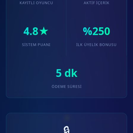
KAYITLI OYUNCU
AKTIF İÇERIK
4.8★
%250
SISTEM PUANI
İLK ÜYELIK BONUSU
5 dk
ÖDEME SÜRESI
🔒