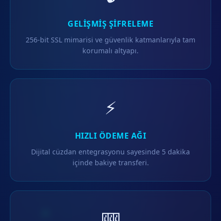
GELIŞMIŞ ŞIFRELEME
256-bit SSL mimarisi ve güvenlik katmanlarıyla tam
korumalı altyapı.
⚡
HIZLI ÖDEME AĞI
Dijital cüzdan entegrasyonu sayesinde 5 dakika
içinde bakiye transferi.
🎰