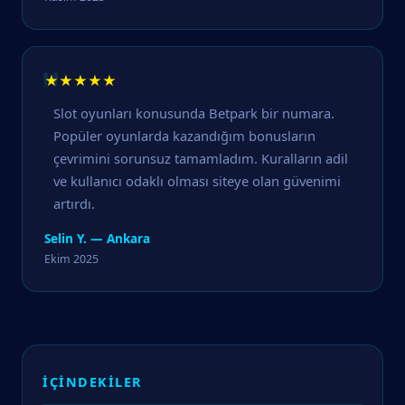
★★★★★
Slot oyunları konusunda Betpark bir numara.
Popüler oyunlarda kazandığım bonusların
çevrimini sorunsuz tamamladım. Kuralların adil
ve kullanıcı odaklı olması siteye olan güvenimi
artırdı.
Selin Y. — Ankara
Ekim 2025
İÇINDEKILER