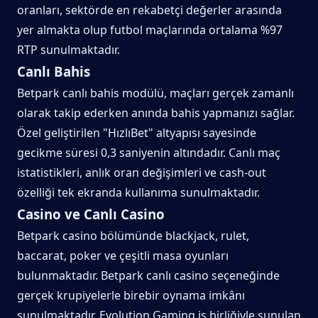
oranları, sektörde en rekabetçi değerler arasında
yer almakta olup futbol maçlarında ortalama %97
RTP sunulmaktadır.
Canlı Bahis
Betpark canlı bahis modülü, maçları gerçek zamanlı
olarak takip ederken anında bahis yapmanızı sağlar.
Özel geliştirilen "HızlıBet" altyapısı sayesinde
gecikme süresi 0,3 saniyenin altındadır. Canlı maç
istatistikleri, anlık oran değişimleri ve cash-out
özelliği tek ekranda kullanıma sunulmaktadır.
Casino ve Canlı Casino
Betpark casino bölümünde blackjack, rulet,
baccarat, poker ve çeşitli masa oyunları
bulunmaktadır. Betpark canlı casino seçeneğinde
gerçek krupiyelerle birebir oynama imkânı
sunulmaktadır. Evolution Gaming iş birliğiyle sunulan