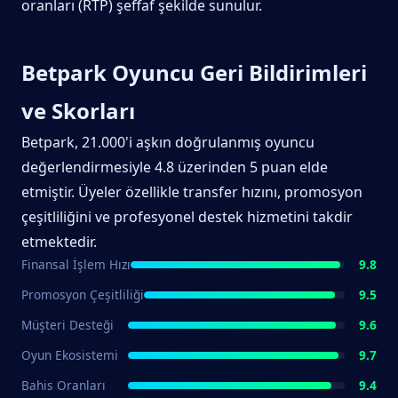
oranları (RTP) şeffaf şekilde sunulur.
Betpark Oyuncu Geri Bildirimleri
ve Skorları
Betpark, 21.000'i aşkın doğrulanmış oyuncu
değerlendirmesiyle 4.8 üzerinden 5 puan elde
etmiştir. Üyeler özellikle transfer hızını, promosyon
çeşitliliğini ve profesyonel destek hizmetini takdir
etmektedir.
Finansal İşlem Hızı
9.8
Promosyon Çeşitliliği
9.5
Müşteri Desteği
9.6
Oyun Ekosistemi
9.7
Bahis Oranları
9.4