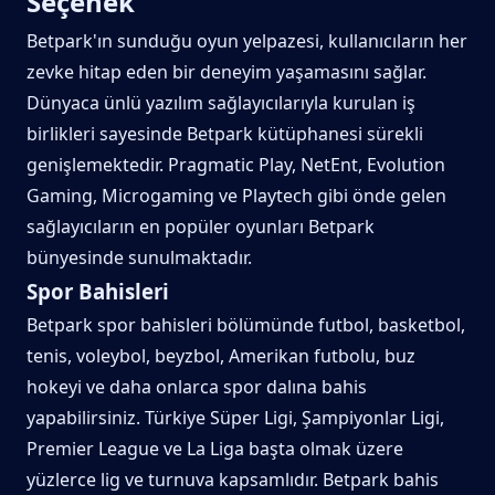
Seçenek
Betpark'ın sunduğu oyun yelpazesi, kullanıcıların her
zevke hitap eden bir deneyim yaşamasını sağlar.
Dünyaca ünlü yazılım sağlayıcılarıyla kurulan iş
birlikleri sayesinde Betpark kütüphanesi sürekli
genişlemektedir. Pragmatic Play, NetEnt, Evolution
Gaming, Microgaming ve Playtech gibi önde gelen
sağlayıcıların en popüler oyunları Betpark
bünyesinde sunulmaktadır.
Spor Bahisleri
Betpark spor bahisleri bölümünde futbol, basketbol,
tenis, voleybol, beyzbol, Amerikan futbolu, buz
hokeyi ve daha onlarca spor dalına bahis
yapabilirsiniz. Türkiye Süper Ligi, Şampiyonlar Ligi,
Premier League ve La Liga başta olmak üzere
yüzlerce lig ve turnuva kapsamlıdır. Betpark bahis