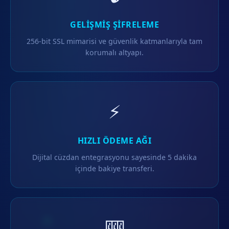
GELIŞMIŞ ŞIFRELEME
256-bit SSL mimarisi ve güvenlik katmanlarıyla tam
korumalı altyapı.
⚡
HIZLI ÖDEME AĞI
Dijital cüzdan entegrasyonu sayesinde 5 dakika
içinde bakiye transferi.
🎰