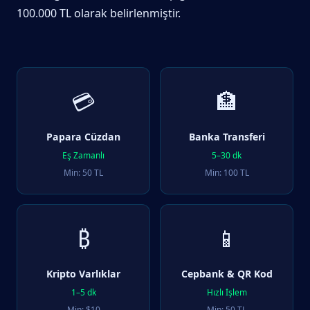
100.000 TL olarak belirlenmiştir.
💳
🏦
Papara Cüzdan
Banka Transferi
Eş Zamanlı
5–30 dk
Min: 50 TL
Min: 100 TL
₿
📱
Kripto Varlıklar
Cepbank & QR Kod
1–5 dk
Hızlı İşlem
Min: $10
Min: 50 TL