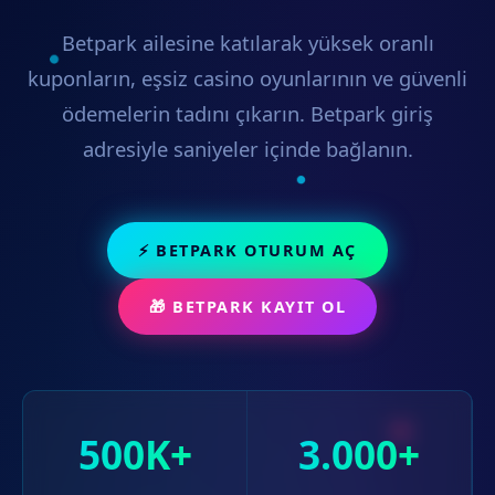
Betpark ailesine katılarak yüksek oranlı
kuponların, eşsiz casino oyunlarının ve güvenli
ödemelerin tadını çıkarın. Betpark giriş
adresiyle saniyeler içinde bağlanın.
⚡ BETPARK OTURUM AÇ
🎁 BETPARK KAYIT OL
500K+
3.000+