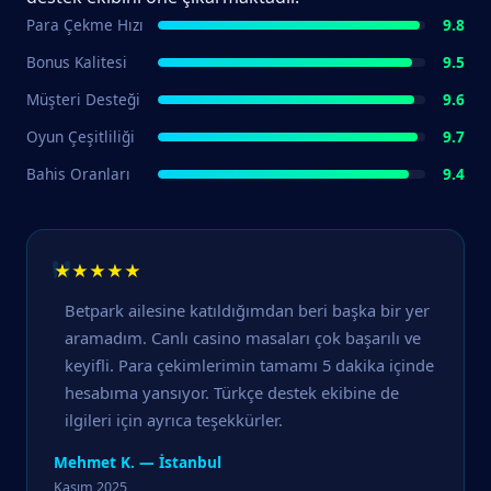
Para Çekme Hızı
9.8
Bonus Kalitesi
9.5
Müşteri Desteği
9.6
Oyun Çeşitliliği
9.7
Bahis Oranları
9.4
★★★★★
Betpark ailesine katıldığımdan beri başka bir yer
aramadım. Canlı casino masaları çok başarılı ve
keyifli. Para çekimlerimin tamamı 5 dakika içinde
hesabıma yansıyor. Türkçe destek ekibine de
ilgileri için ayrıca teşekkürler.
Mehmet K. — İstanbul
Kasım 2025