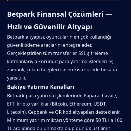
Betpark Finansal Çözümleri —
Hızlı ve Güvenilir Altyapı
Betpark altyapısı, oyuncuların en çok kullandığı
güvenli ödeme araçlarını entegre eder.
Gerçekleştirilen tüm transferler SSL şifreleme
katmanlarıyla korunur; para yatırma işlemleri eş
zamanlı, çekim talepleri ise en kısa sürede hesaba
yansıtılır.
Bakiye Yatırma Kanalları
Betpark para yatırma işlemlerinde Papara, havale,
EFT, kripto varlıklar (Bitcoin, Ethereum, USDT,
Litecoin), Cepbank ve QR kod altyapıları desteklenir.
Minimum yatırım miktarı yönteme göre 50 TL ila 100
TL aralığında bulunmakta olup günlük üst limit