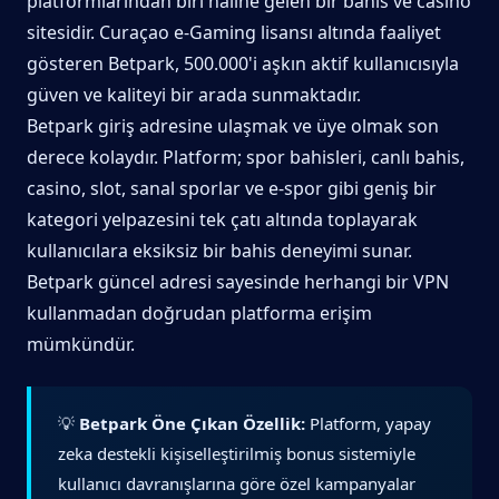
platformlarından biri haline gelen bir bahis ve casino
sitesidir. Curaçao e-Gaming lisansı altında faaliyet
gösteren Betpark, 500.000'i aşkın aktif kullanıcısıyla
güven ve kaliteyi bir arada sunmaktadır.
Betpark giriş adresine ulaşmak ve üye olmak son
derece kolaydır. Platform; spor bahisleri, canlı bahis,
casino, slot, sanal sporlar ve e-spor gibi geniş bir
kategori yelpazesini tek çatı altında toplayarak
kullanıcılara eksiksiz bir bahis deneyimi sunar.
Betpark güncel adresi sayesinde herhangi bir VPN
kullanmadan doğrudan platforma erişim
mümkündür.
💡
Betpark Öne Çıkan Özellik:
Platform, yapay
zeka destekli kişiselleştirilmiş bonus sistemiyle
kullanıcı davranışlarına göre özel kampanyalar