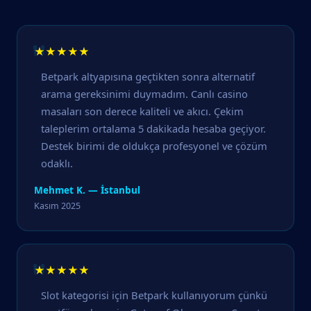
★★★★★
Betpark altyapısına geçtikten sonra alternatif
arama gereksinimi duymadım. Canlı casino
masaları son derece kaliteli ve akıcı. Çekim
taleplerim ortalama 5 dakikada hesaba geçiyor.
Destek birimi de oldukça profesyonel ve çözüm
odaklı.
Mehmet K. — İstanbul
Kasım 2025
★★★★★
Slot kategorisi için Betpark kullanıyorum çünkü