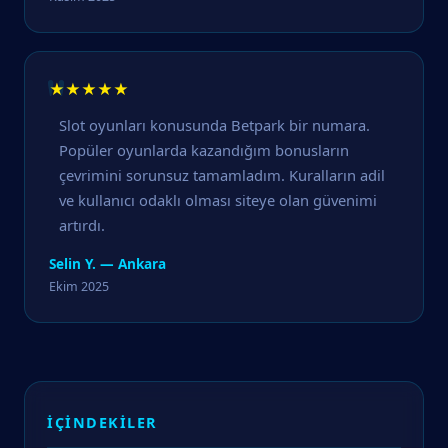
★★★★★
Slot oyunları konusunda Betpark bir numara.
Popüler oyunlarda kazandığım bonusların
çevrimini sorunsuz tamamladım. Kuralların adil
ve kullanıcı odaklı olması siteye olan güvenimi
artırdı.
Selin Y. — Ankara
Ekim 2025
İÇINDEKILER