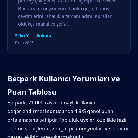
portföy çok geniş. Gates of Olympus ve Sweet
Bonanza deneyimlerim harika geçti, bonus
çevrimlerini rahatlıkla tamamladım. Kurallar
oldukça makul ve şeffaf.
Selin Y. — Ankara
Ekim 2025
Betpark Kullanıcı Yorumları ve
Puan Tablosu
Betpark, 21.000'i aşkın onaylı kullanıcı
değerlendirmesi sonucunda 4.8/5 genel puan
ortalamasına sahiptir. Topluluk üyeleri özellikle hızlı
ödeme süreçlerini, zengin promosyonları ve samimi
destek ekibini öne çıkarmaktadır.