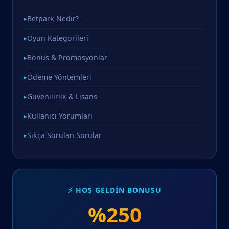
Betpark Nedir?
Oyun Kategorileri
Bonus & Promosyonlar
Ödeme Yöntemleri
Güvenilirlik & Lisans
Kullanıcı Yorumları
Sıkça Sorulan Sorular
⚡ HOŞ GELDIN BONUSU
%250