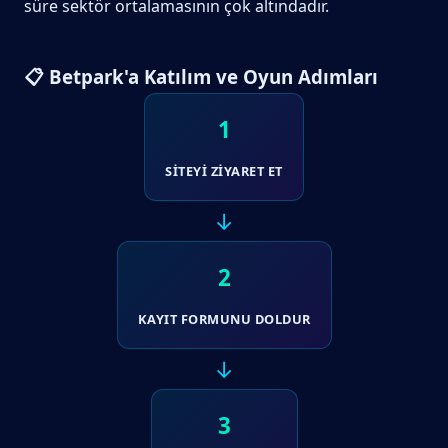
süre sektör ortalamasının çok altındadır.
📋 Betpark'a Katılım ve Oyun Adımları
1
SITEYI ZIYARET ET
→
2
KAYIT FORMUNU DOLDUR
→
3