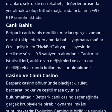
oranları, sektörde en rekabetçi değerler arasında
yer almakta olup futbol maçlarında ortalama %97
RTP sunulmaktadır.
Canlı Bahis
Betpark canlı bahis modülü, maçları gerçek zamanlı
olarak takip ederken anında bahis yapmanızı sağlar.
Özel geliştirilen "HızlıBet" altyapısı sayesinde
gecikme süresi 0,3 saniyenin altındadır. Canlı maç
istatistikleri, anlık oran değişimleri ve cash-out
özelliği tek ekranda kullanıma sunulmaktadır.
Casino ve Canlı Casino
Betpark casino bölümünde blackjack, rulet,
baccarat, poker ve çeşitli masa oyunları
bulunmaktadır. Betpark canlı casino seçeneğinde
gerçek krupiyelerle birebir oynama imkânı
sunulmaktadır. Evolution Gaming iş birliğiyle sunulan