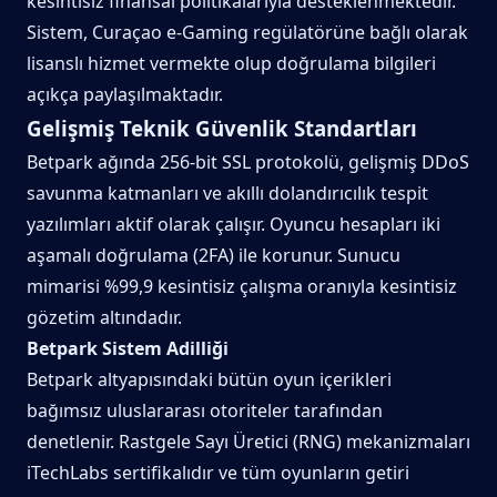
kesintisiz finansal politikalarıyla desteklenmektedir.
Sistem, Curaçao e-Gaming regülatörüne bağlı olarak
lisanslı hizmet vermekte olup doğrulama bilgileri
açıkça paylaşılmaktadır.
Gelişmiş Teknik Güvenlik Standartları
Betpark ağında 256-bit SSL protokolü, gelişmiş DDoS
savunma katmanları ve akıllı dolandırıcılık tespit
yazılımları aktif olarak çalışır. Oyuncu hesapları iki
aşamalı doğrulama (2FA) ile korunur. Sunucu
mimarisi %99,9 kesintisiz çalışma oranıyla kesintisiz
gözetim altındadır.
Betpark Sistem Adilliği
Betpark altyapısındaki bütün oyun içerikleri
bağımsız uluslararası otoriteler tarafından
denetlenir. Rastgele Sayı Üretici (RNG) mekanizmaları
iTechLabs sertifikalıdır ve tüm oyunların getiri