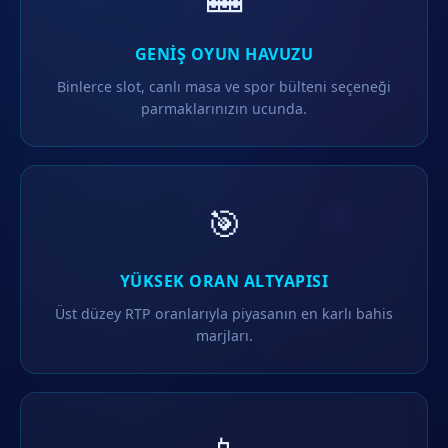
GENIŞ OYUN HAVUZU
Binlerce slot, canlı masa ve spor bülteni seçeneği
parmaklarınızın ucunda.
🎯
YÜKSEK ORAN ALTYAPISI
Üst düzey RTP oranlarıyla piyasanın en karlı bahis
marjları.