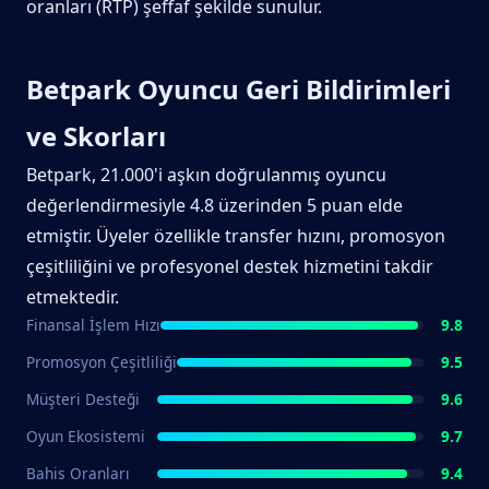
oranları (RTP) şeffaf şekilde sunulur.
Betpark Oyuncu Geri Bildirimleri
ve Skorları
Betpark, 21.000'i aşkın doğrulanmış oyuncu
değerlendirmesiyle 4.8 üzerinden 5 puan elde
etmiştir. Üyeler özellikle transfer hızını, promosyon
çeşitliliğini ve profesyonel destek hizmetini takdir
etmektedir.
Finansal İşlem Hızı
9.8
Promosyon Çeşitliliği
9.5
Müşteri Desteği
9.6
Oyun Ekosistemi
9.7
Bahis Oranları
9.4