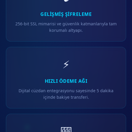
GELIŞMIŞ ŞIFRELEME
256-bit SSL mimarisi ve güvenlik katmanlarıyla tam
korumalı altyapı.
⚡
HIZLI ÖDEME AĞI
Dijital cüzdan entegrasyonu sayesinde 5 dakika
içinde bakiye transferi.
🎰