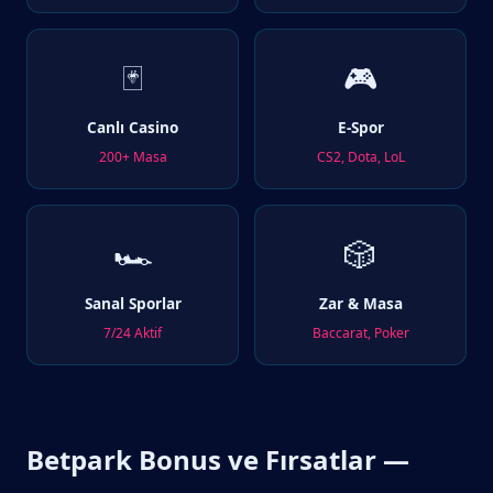
🃏
🎮
Canlı Casino
E-Spor
200+ Masa
CS2, Dota, LoL
🏎️
🎲
Sanal Sporlar
Zar & Masa
7/24 Aktif
Baccarat, Poker
Betpark Bonus ve Fırsatlar —