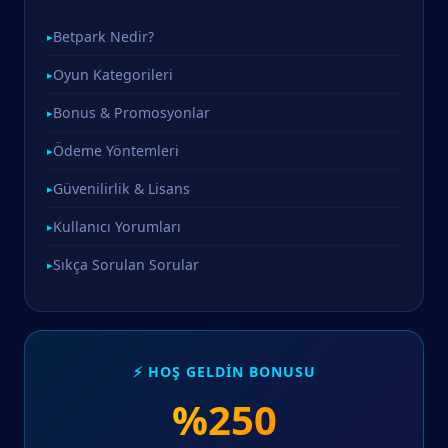
Betpark Nedir?
Oyun Kategorileri
Bonus & Promosyonlar
Ödeme Yöntemleri
Güvenilirlik & Lisans
Kullanıcı Yorumları
Sıkça Sorulan Sorular
⚡ HOŞ GELDIN BONUSU
%250