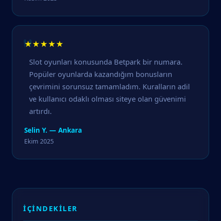
★★★★★
Slot oyunları konusunda Betpark bir numara.
Popüler oyunlarda kazandığım bonusların
çevrimini sorunsuz tamamladım. Kuralların adil
ve kullanıcı odaklı olması siteye olan güvenimi
artırdı.
Selin Y. — Ankara
Ekim 2025
İÇINDEKILER