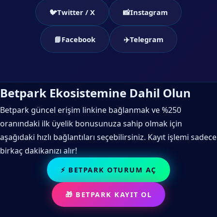
🐦
Twitter / X
📸
Instagram
📘
Facebook
✈️
Telegram
Betpark Ekosistemine Dahil Olun
Betpark güncel erişim linkine bağlanmak ve %250
oranındaki ilk üyelik bonusunuza sahip olmak için
aşağıdaki hızlı bağlantıları seçebilirsiniz. Kayıt işlemi sadece
birkaç dakikanızı alır!
⚡ BETPARK OTURUM AÇ
🎁 BETPARK KAYIT OL