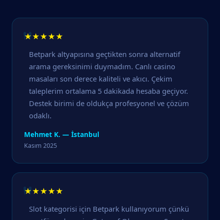
★★★★★
Betpark altyapısına geçtikten sonra alternatif
arama gereksinimi duymadım. Canlı casino
masaları son derece kaliteli ve akıcı. Çekim
taleplerim ortalama 5 dakikada hesaba geçiyor.
Destek birimi de oldukça profesyonel ve çözüm
odaklı.
Mehmet K. — İstanbul
Kasım 2025
★★★★★
Slot kategorisi için Betpark kullanıyorum çünkü