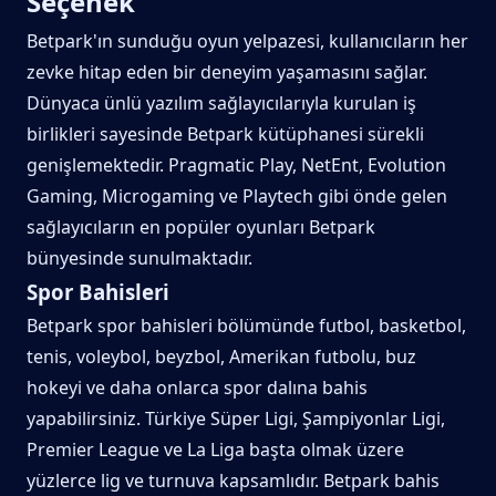
Seçenek
Betpark'ın sunduğu oyun yelpazesi, kullanıcıların her
zevke hitap eden bir deneyim yaşamasını sağlar.
Dünyaca ünlü yazılım sağlayıcılarıyla kurulan iş
birlikleri sayesinde Betpark kütüphanesi sürekli
genişlemektedir. Pragmatic Play, NetEnt, Evolution
Gaming, Microgaming ve Playtech gibi önde gelen
sağlayıcıların en popüler oyunları Betpark
bünyesinde sunulmaktadır.
Spor Bahisleri
Betpark spor bahisleri bölümünde futbol, basketbol,
tenis, voleybol, beyzbol, Amerikan futbolu, buz
hokeyi ve daha onlarca spor dalına bahis
yapabilirsiniz. Türkiye Süper Ligi, Şampiyonlar Ligi,
Premier League ve La Liga başta olmak üzere
yüzlerce lig ve turnuva kapsamlıdır. Betpark bahis