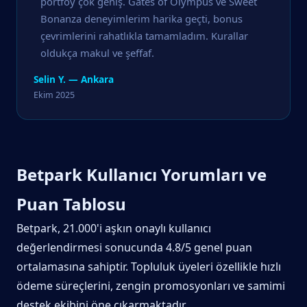
portföy çok geniş. Gates of Olympus ve Sweet
Bonanza deneyimlerim harika geçti, bonus
çevrimlerini rahatlıkla tamamladım. Kurallar
oldukça makul ve şeffaf.
Selin Y. — Ankara
Ekim 2025
Betpark Kullanıcı Yorumları ve
Puan Tablosu
Betpark, 21.000'i aşkın onaylı kullanıcı
değerlendirmesi sonucunda 4.8/5 genel puan
ortalamasına sahiptir. Topluluk üyeleri özellikle hızlı
ödeme süreçlerini, zengin promosyonları ve samimi
destek ekibini öne çıkarmaktadır.