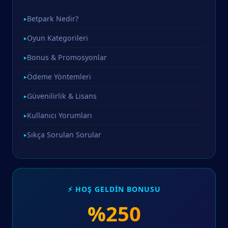
Betpark Nedir?
Oyun Kategorileri
Bonus & Promosyonlar
Ödeme Yöntemleri
Güvenilirlik & Lisans
Kullanıcı Yorumları
Sıkça Sorulan Sorular
⚡ HOŞ GELDIN BONUSU
%250