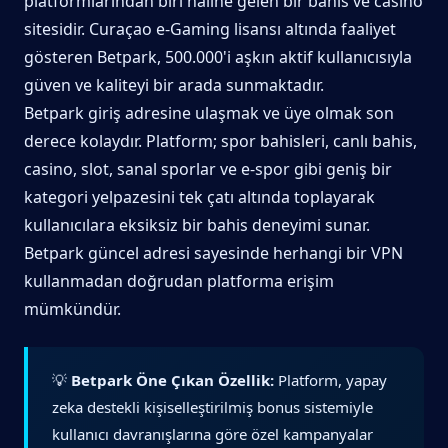
platformlarından biri haline gelen bir bahis ve casino
sitesidir. Curaçao e-Gaming lisansı altında faaliyet
gösteren Betpark, 500.000'i aşkın aktif kullanıcısıyla
güven ve kaliteyi bir arada sunmaktadır.
Betpark giriş adresine ulaşmak ve üye olmak son
derece kolaydır. Platform; spor bahisleri, canlı bahis,
casino, slot, sanal sporlar ve e-spor gibi geniş bir
kategori yelpazesini tek çatı altında toplayarak
kullanıcılara eksiksiz bir bahis deneyimi sunar.
Betpark güncel adresi sayesinde herhangi bir VPN
kullanmadan doğrudan platforma erişim
mümkündür.
💡
Betpark Öne Çıkan Özellik:
Platform, yapay
zeka destekli kişiselleştirilmiş bonus sistemiyle
kullanıcı davranışlarına göre özel kampanyalar