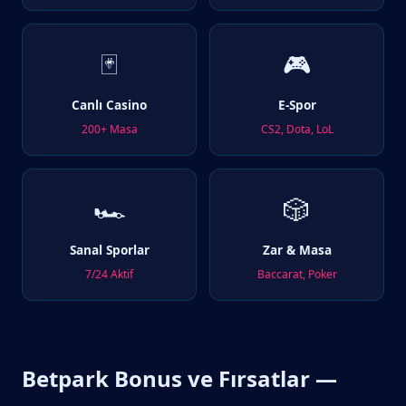
🃏
🎮
Canlı Casino
E-Spor
200+ Masa
CS2, Dota, LoL
🏎️
🎲
Sanal Sporlar
Zar & Masa
7/24 Aktif
Baccarat, Poker
Betpark Bonus ve Fırsatlar —