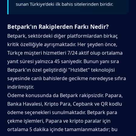
sunan Türkiye'deki ilk bahis sitelerinden biridir.
Betpark'ın Rakiplerden Farkı Nedir?
Betpark, sektördeki diğer platformlardan birkaç
kritik özelliğiyle ayrışmaktadır. Her şeyden önce,
Türkçe müşteri hizmetleri 7/24 aktif olup ortalama
yanıt süresi yalnızca 45 saniyedir. Bunun yanı sıra
Betpark'ın özel geliştirdiği "HızlıBet" teknolojisi
sayesinde canlı bahislerde gecikme neredeyse sıfıra
indirilmiştir.
Ödeme konusunda da Betpark rakipsizdir. Papara,
Banka Havalesi, Kripto Para, Cepbank ve QR kodlu
ödeme seçenekleri sunulmaktadır. Betpark para
çekme işlemleri, Papara ve kripto paralar için
ortalama 5 dakika içinde tamamlanmaktadır; bu