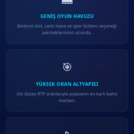
GENIŞ OYUN HAVUZU
Binlerce slot, canlı masa ve spor bülteni seçeneği
parmaklarınızın ucunda.
🎯
YÜKSEK ORAN ALTYAPISI
Üst düzey RTP oranlarıyla piyasanın en karlı bahis
marjları.