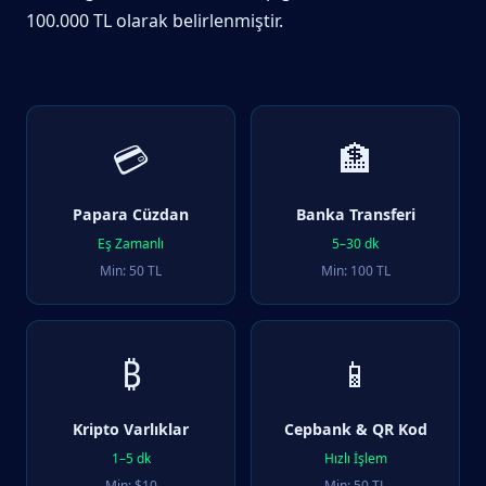
100.000 TL olarak belirlenmiştir.
💳
🏦
Papara Cüzdan
Banka Transferi
Eş Zamanlı
5–30 dk
Min: 50 TL
Min: 100 TL
₿
📱
Kripto Varlıklar
Cepbank & QR Kod
1–5 dk
Hızlı İşlem
Min: $10
Min: 50 TL