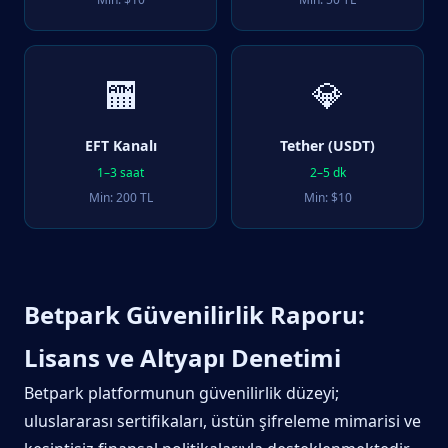
🏧
💎
EFT Kanalı
Tether (USDT)
1–3 saat
2–5 dk
Min: 200 TL
Min: $10
Betpark Güvenilirlik Raporu:
Lisans ve Altyapı Denetimi
Betpark platformunun güvenilirlik düzeyi;
uluslararası sertifikaları, üstün şifreleme mimarisi ve