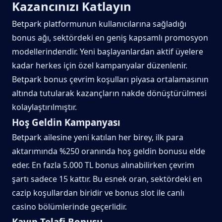
Kazancınızı Katlayın
Betpark platformunun kullanıcılarına sağladığı
bonus ağı, sektördeki en geniş kapsamlı promosyon
modellerindendir. Yeni başlayanlardan aktif üyelere
kadar herkes için özel kampanyalar düzenlenir.
Betpark bonus çevrim koşulları piyasa ortalamasının
altında tutularak kazançların nakde dönüştürülmesi
kolaylaştırılmıştır.
Hoş Geldin Kampanyası
Betpark ailesine yeni katılan her birey, ilk para
aktarımında %250 oranında hoş geldin bonusu elde
eder. En fazla 5.000 TL bonus alınabilirken çevrim
şartı sadece 15 kattır. Bu esnek oran, sektördeki en
cazip koşullardan biridir ve bonus slot ile canlı
casino bölümlerinde geçerlidir.
Kayıp Telafi Bonusu