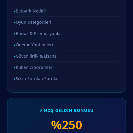
Betpark Nedir?
Oyun Kategorileri
Bonus & Promosyonlar
Ödeme Yöntemleri
Güvenilirlik & Lisans
Kullanıcı Yorumları
Sıkça Sorulan Sorular
⚡ HOŞ GELDIN BONUSU
%250