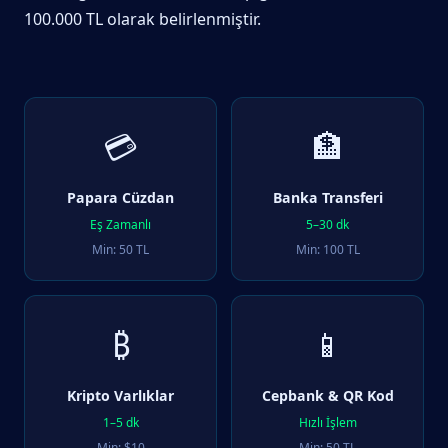
100.000 TL olarak belirlenmiştir.
💳
🏦
Papara Cüzdan
Banka Transferi
Eş Zamanlı
5–30 dk
Min: 50 TL
Min: 100 TL
₿
📱
Kripto Varlıklar
Cepbank & QR Kod
1–5 dk
Hızlı İşlem
Min: $10
Min: 50 TL