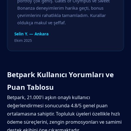
portföy çok geniş. Gates of Olympus ve Sweet
Bonanza deneyimlerim harika geçti, bonus
çevrimlerini rahatlıkla tamamladım. Kurallar
oldukça makul ve şeffaf.
Selin Y. — Ankara
Ekim 2025
Betpark Kullanıcı Yorumları ve
Puan Tablosu
Betpark, 21.000'i aşkın onaylı kullanıcı
değerlendirmesi sonucunda 4.8/5 genel puan
ortalamasına sahiptir. Topluluk üyeleri özellikle hızlı
ödeme süreçlerini, zengin promosyonları ve samimi
destek ekibini öne çıkarmaktadır.