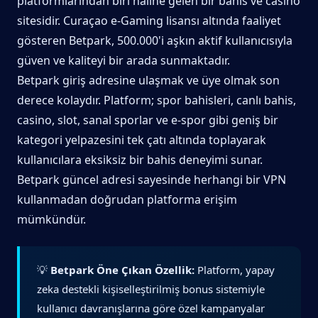
platformlarından biri haline gelen bir bahis ve casino
sitesidir. Curaçao e-Gaming lisansı altında faaliyet
gösteren Betpark, 500.000'i aşkın aktif kullanıcısıyla
güven ve kaliteyi bir arada sunmaktadır.
Betpark giriş adresine ulaşmak ve üye olmak son
derece kolaydır. Platform; spor bahisleri, canlı bahis,
casino, slot, sanal sporlar ve e-spor gibi geniş bir
kategori yelpazesini tek çatı altında toplayarak
kullanıcılara eksiksiz bir bahis deneyimi sunar.
Betpark güncel adresi sayesinde herhangi bir VPN
kullanmadan doğrudan platforma erişim
mümkündür.
💡
Betpark Öne Çıkan Özellik:
Platform, yapay
zeka destekli kişiselleştirilmiş bonus sistemiyle
kullanıcı davranışlarına göre özel kampanyalar