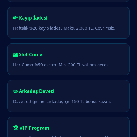
💸 Kayıp İadesi
Haftalık %20 kayıp iadesi. Maks. 2.000 TL. Çevrimsiz.
🎰 Slot Cuma
Her Cuma %50 ekstra. Min. 200 TL yatırım gerekli.
🤝 Arkadaş Daveti
Davet ettiğin her arkadaş için 150 TL bonus kazan.
🏆 VIP Program