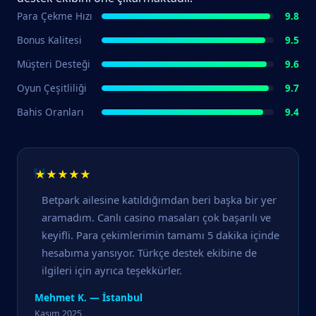
Para Çekme Hızı
9.8
Bonus Kalitesi
9.5
Müşteri Desteği
9.6
Oyun Çeşitliliği
9.7
Bahis Oranları
9.4
★★★★★
Betpark ailesine katıldığımdan beri başka bir yer
aramadım. Canlı casino masaları çok başarılı ve
keyifli. Para çekimlerimin tamamı 5 dakika içinde
hesabıma yansıyor. Türkçe destek ekibine de
ilgileri için ayrıca teşekkürler.
Mehmet K. — İstanbul
Kasım 2025