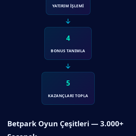
YATIRIM İŞLEMI
→
4
BONUS TANIMLA
→
5
KAZANÇLARI TOPLA
Betpark Oyun Çeşitleri — 3.000+