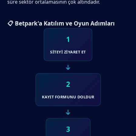
süre sektör ortalamasının çok altındadır.
📋 Betpark'a Katılım ve Oyun Adımları
1
SITEYI ZIYARET ET
→
2
KAYIT FORMUNU DOLDUR
→
3