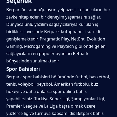
Seçenek
Betpark'ın sunduğu oyun yelpazesi, kullanıcıların her
zevke hitap eden bir deneyim yaşamasını sağlar.
Dünyaca ünlü yazılım sağlayıcılarıyla kurulan iş
birlikleri sayesinde Betpark kütüphanesi sürekli
genişlemektedir. Pragmatic Play, NetEnt, Evolution
Gaming, Microgaming ve Playtech gibi önde gelen
sağlayıcıların en popüler oyunları Betpark
bünyesinde sunulmaktadır.
Spor Bahisleri
Betpark spor bahisleri bölümünde futbol, basketbol,
tenis, voleybol, beyzbol, Amerikan futbolu, buz
hokeyi ve daha onlarca spor dalına bahis
yapabilirsiniz. Türkiye Süper Ligi, Şampiyonlar Ligi,
Premier League ve La Liga başta olmak üzere
yüzlerce lig ve turnuva kapsamlıdır. Betpark bahis