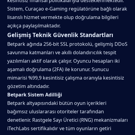
kesintisiz finansal politikalarıyla desteklenmektedir.
Sistem, Curaçao e-Gaming regülatörüne bağlı olarak
lisanslı hizmet vermekte olup doğrulama bilgileri
açıkça paylaşılmaktadır.
Gelişmiş Teknik Güvenlik Standartları
Betpark ağında 256-bit SSL protokolü, gelişmiş DDoS
savunma katmanları ve akıllı dolandırıcılık tespit
yazılımları aktif olarak çalışır. Oyuncu hesapları iki
aşamalı doğrulama (2FA) ile korunur. Sunucu
mimarisi %99,9 kesintisiz çalışma oranıyla kesintisiz
gözetim altındadır.
Betpark Sistem Adilliği
Betpark altyapısındaki bütün oyun içerikleri
bağımsız uluslararası otoriteler tarafından
denetlenir. Rastgele Sayı Üretici (RNG) mekanizmaları
iTechLabs sertifikalıdır ve tüm oyunların getiri