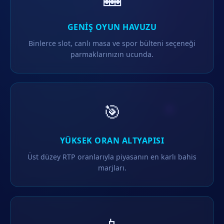
GENIŞ OYUN HAVUZU
Binlerce slot, canlı masa ve spor bülteni seçeneği
parmaklarınızın ucunda.
🎯
YÜKSEK ORAN ALTYAPISI
Üst düzey RTP oranlarıyla piyasanın en karlı bahis
marjları.