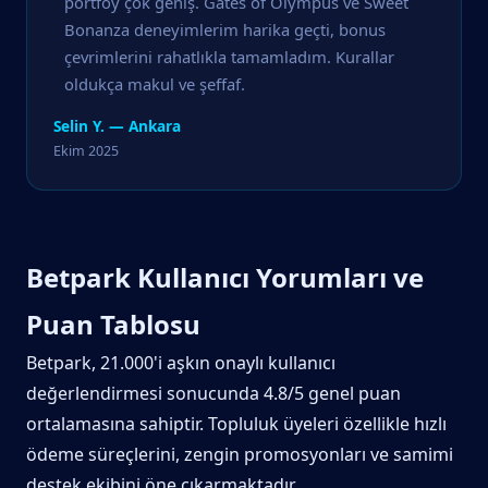
portföy çok geniş. Gates of Olympus ve Sweet
Bonanza deneyimlerim harika geçti, bonus
çevrimlerini rahatlıkla tamamladım. Kurallar
oldukça makul ve şeffaf.
Selin Y. — Ankara
Ekim 2025
Betpark Kullanıcı Yorumları ve
Puan Tablosu
Betpark, 21.000'i aşkın onaylı kullanıcı
değerlendirmesi sonucunda 4.8/5 genel puan
ortalamasına sahiptir. Topluluk üyeleri özellikle hızlı
ödeme süreçlerini, zengin promosyonları ve samimi
destek ekibini öne çıkarmaktadır.