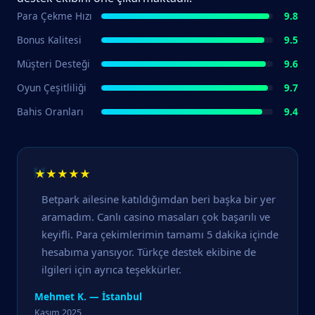
Para Çekme Hızı
9.8
Bonus Kalitesi
9.5
Müşteri Desteği
9.6
Oyun Çeşitliliği
9.7
Bahis Oranları
9.4
★★★★★
Betpark ailesine katıldığımdan beri başka bir yer
aramadım. Canlı casino masaları çok başarılı ve
keyifli. Para çekimlerimin tamamı 5 dakika içinde
hesabıma yansıyor. Türkçe destek ekibine de
ilgileri için ayrıca teşekkürler.
Mehmet K. — İstanbul
Kasım 2025