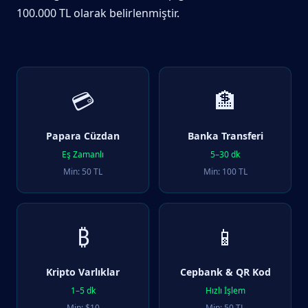
100.000 TL olarak belirlenmiştir.
💳
🏦
Papara Cüzdan
Banka Transferi
Eş Zamanlı
5–30 dk
Min: 50 TL
Min: 100 TL
₿
📱
Kripto Varlıklar
Cepbank & QR Kod
1–5 dk
Hızlı İşlem
Min: $10
Min: 50 TL