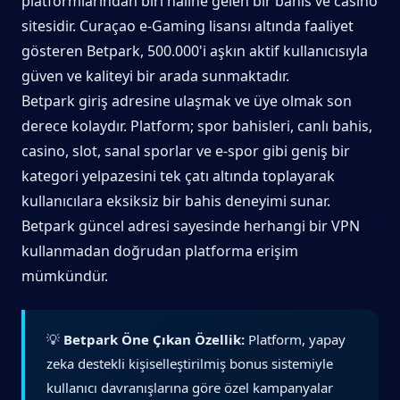
platformlarından biri haline gelen bir bahis ve casino
sitesidir. Curaçao e-Gaming lisansı altında faaliyet
gösteren Betpark, 500.000'i aşkın aktif kullanıcısıyla
güven ve kaliteyi bir arada sunmaktadır.
Betpark giriş adresine ulaşmak ve üye olmak son
derece kolaydır. Platform; spor bahisleri, canlı bahis,
casino, slot, sanal sporlar ve e-spor gibi geniş bir
kategori yelpazesini tek çatı altında toplayarak
kullanıcılara eksiksiz bir bahis deneyimi sunar.
Betpark güncel adresi sayesinde herhangi bir VPN
kullanmadan doğrudan platforma erişim
mümkündür.
💡
Betpark Öne Çıkan Özellik:
Platform, yapay
zeka destekli kişiselleştirilmiş bonus sistemiyle
kullanıcı davranışlarına göre özel kampanyalar