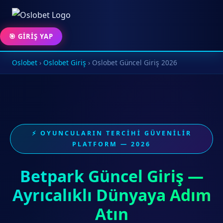
🎯 GIRIŞ YAP
Oslobet
›
Oslobet Giriş
›
Oslobet Güncel Giriş 2026
⚡ OYUNCULARIN TERCIHI GÜVENILIR
PLATFORM — 2026
Betpark Güncel Giriş —
Ayrıcalıklı Dünyaya Adım
Atın