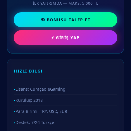
İLK YATIRIMDA — MAKS. 5.000 TL
🎁 BONUSU TALEP ET
⚡ GIRIŞ YAP
HIZLI BILGI
Lisans: Curaçao eGaming
Kuruluş: 2018
Para Birimi: TRY, USD, EUR
Destek: 7/24 Türkçe