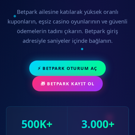
Betpark ailesine katılarak yüksek oranlı
kuponların, eşsiz casino oyunlarının ve güvenli
ödemelerin tadını çıkarın. Betpark giriş
adresiyle saniyeler içinde bağlanın.
⚡ BETPARK OTURUM AÇ
🎁 BETPARK KAYIT OL
500K+
3.000+