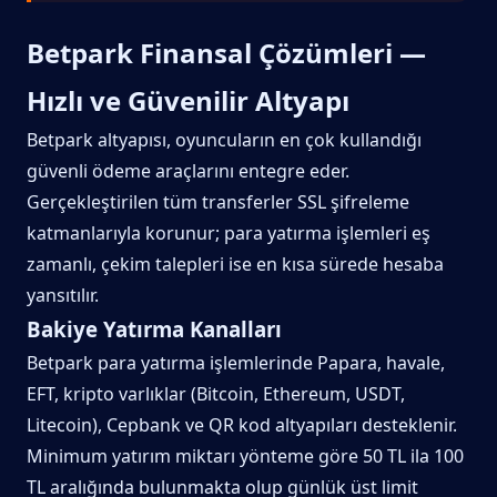
Betpark Finansal Çözümleri —
Hızlı ve Güvenilir Altyapı
Betpark altyapısı, oyuncuların en çok kullandığı
güvenli ödeme araçlarını entegre eder.
Gerçekleştirilen tüm transferler SSL şifreleme
katmanlarıyla korunur; para yatırma işlemleri eş
zamanlı, çekim talepleri ise en kısa sürede hesaba
yansıtılır.
Bakiye Yatırma Kanalları
Betpark para yatırma işlemlerinde Papara, havale,
EFT, kripto varlıklar (Bitcoin, Ethereum, USDT,
Litecoin), Cepbank ve QR kod altyapıları desteklenir.
Minimum yatırım miktarı yönteme göre 50 TL ila 100
TL aralığında bulunmakta olup günlük üst limit