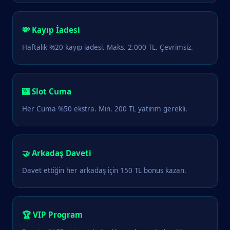
💸 Kayıp İadesi
Haftalık %20 kayıp iadesi. Maks. 2.000 TL. Çevrimsiz.
🎰 Slot Cuma
Her Cuma %50 ekstra. Min. 200 TL yatırım gerekli.
🤝 Arkadaş Daveti
Davet ettiğin her arkadaş için 150 TL bonus kazan.
🏆 VIP Program