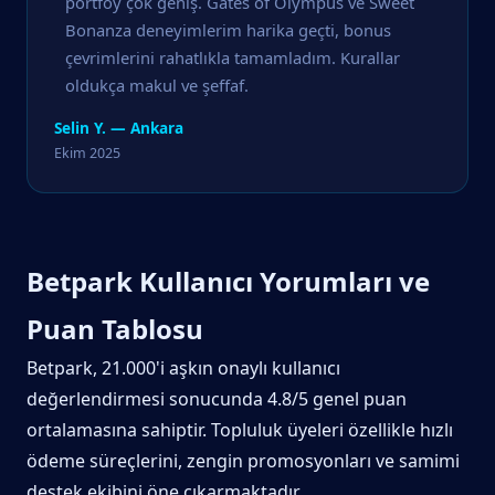
portföy çok geniş. Gates of Olympus ve Sweet
Bonanza deneyimlerim harika geçti, bonus
çevrimlerini rahatlıkla tamamladım. Kurallar
oldukça makul ve şeffaf.
Selin Y. — Ankara
Ekim 2025
Betpark Kullanıcı Yorumları ve
Puan Tablosu
Betpark, 21.000'i aşkın onaylı kullanıcı
değerlendirmesi sonucunda 4.8/5 genel puan
ortalamasına sahiptir. Topluluk üyeleri özellikle hızlı
ödeme süreçlerini, zengin promosyonları ve samimi
destek ekibini öne çıkarmaktadır.