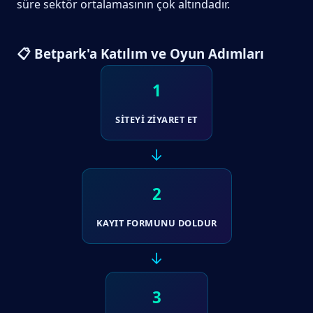
süre sektör ortalamasının çok altındadır.
📋 Betpark'a Katılım ve Oyun Adımları
1
SITEYI ZIYARET ET
→
2
KAYIT FORMUNU DOLDUR
→
3