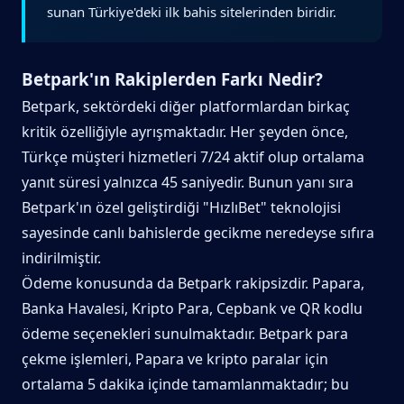
sunan Türkiye'deki ilk bahis sitelerinden biridir.
Betpark'ın Rakiplerden Farkı Nedir?
Betpark, sektördeki diğer platformlardan birkaç
kritik özelliğiyle ayrışmaktadır. Her şeyden önce,
Türkçe müşteri hizmetleri 7/24 aktif olup ortalama
yanıt süresi yalnızca 45 saniyedir. Bunun yanı sıra
Betpark'ın özel geliştirdiği "HızlıBet" teknolojisi
sayesinde canlı bahislerde gecikme neredeyse sıfıra
indirilmiştir.
Ödeme konusunda da Betpark rakipsizdir. Papara,
Banka Havalesi, Kripto Para, Cepbank ve QR kodlu
ödeme seçenekleri sunulmaktadır. Betpark para
çekme işlemleri, Papara ve kripto paralar için
ortalama 5 dakika içinde tamamlanmaktadır; bu