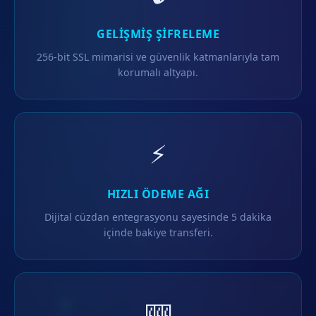
GELIŞMIŞ ŞIFRELEME
256-bit SSL mimarisi ve güvenlik katmanlarıyla tam
korumalı altyapı.
⚡
HIZLI ÖDEME AĞI
Dijital cüzdan entegrasyonu sayesinde 5 dakika
içinde bakiye transferi.
🎰