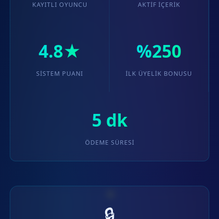
KAYITLI OYUNCU
AKTIF İÇERIK
4.8★
%250
SISTEM PUANI
İLK ÜYELIK BONUSU
5 dk
ÖDEME SÜRESI
🔒