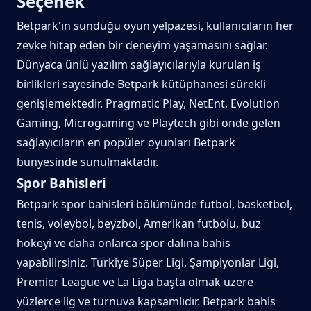
Seçenek
Betpark'ın sunduğu oyun yelpazesi, kullanıcıların her
zevke hitap eden bir deneyim yaşamasını sağlar.
Dünyaca ünlü yazılım sağlayıcılarıyla kurulan iş
birlikleri sayesinde Betpark kütüphanesi sürekli
genişlemektedir. Pragmatic Play, NetEnt, Evolution
Gaming, Microgaming ve Playtech gibi önde gelen
sağlayıcıların en popüler oyunları Betpark
bünyesinde sunulmaktadır.
Spor Bahisleri
Betpark spor bahisleri bölümünde futbol, basketbol,
tenis, voleybol, beyzbol, Amerikan futbolu, buz
hokeyi ve daha onlarca spor dalına bahis
yapabilirsiniz. Türkiye Süper Ligi, Şampiyonlar Ligi,
Premier League ve La Liga başta olmak üzere
yüzlerce lig ve turnuva kapsamlıdır. Betpark bahis