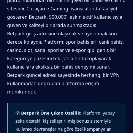
platformlarından biri haline gelen bir bahis ve casino
sitesidir. Curaçao e-Gaming lisansı altında faaliyet
gösteren Betpark, 500.000'i aşkın aktif kullanıcısıyla
güven ve kaliteyi bir arada sunmaktadır.
Betpark giriş adresine ulaşmak ve üye olmak son
derece kolaydır. Platform; spor bahisleri, canlı bahis,
casino, slot, sanal sporlar ve e-spor gibi geniş bir
kategori yelpazesini tek çatı altında toplayarak
kullanıcılara eksiksiz bir bahis deneyimi sunar.
Betpark güncel adresi sayesinde herhangi bir VPN
kullanmadan doğrudan platforma erişim
mümkündür.
💡
Betpark Öne Çıkan Özellik:
Platform, yapay
zeka destekli kişiselleştirilmiş bonus sistemiyle
kullanıcı davranışlarına göre özel kampanyalar