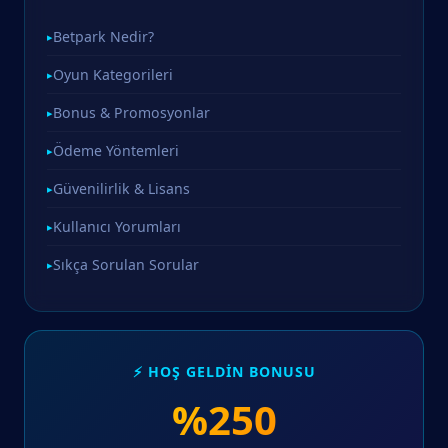
Betpark Nedir?
Oyun Kategorileri
Bonus & Promosyonlar
Ödeme Yöntemleri
Güvenilirlik & Lisans
Kullanıcı Yorumları
Sıkça Sorulan Sorular
⚡ HOŞ GELDIN BONUSU
%250