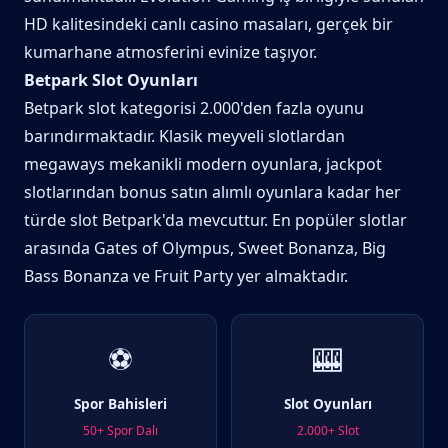
HD kalitesindeki canlı casino masaları, gerçek bir
kumarhane atmosferini evinize taşıyor.
Betpark Slot Oyunları
Betpark slot kategorisi 2.000'den fazla oyunu
barındırmaktadır. Klasik meyveli slotlardan
megaways mekanikli modern oyunlara, jackpot
slotlarından bonus satın alımlı oyunlara kadar her
türde slot Betpark'da mevcuttur. En popüler slotlar
arasında Gates of Olympus, Sweet Bonanza, Big
Bass Bonanza ve Fruit Party yer almaktadır.
⚽
🎰
Spor Bahisleri
Slot Oyunları
50+ Spor Dalı
2.000+ Slot