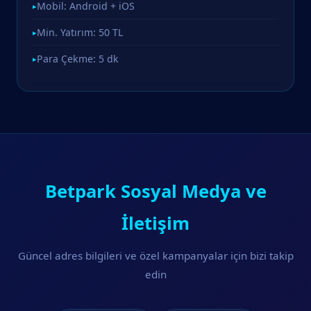
Mobil: Android + iOS
Min. Yatırım: 50 TL
Para Çekme: 5 dk
Betpark Sosyal Medya ve
İletişim
Güncel adres bilgileri ve özel kampanyalar için bizi takip
edin