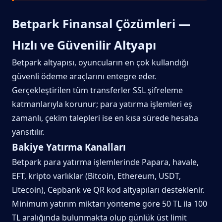
Betpark Finansal Çözümleri —
Hızlı ve Güvenilir Altyapı
Betpark altyapısı, oyuncuların en çok kullandığı
güvenli ödeme araçlarını entegre eder.
Gerçekleştirilen tüm transferler SSL şifreleme
katmanlarıyla korunur; para yatırma işlemleri eş
zamanlı, çekim talepleri ise en kısa sürede hesaba
yansıtılır.
Bakiye Yatırma Kanalları
Betpark para yatırma işlemlerinde Papara, havale,
EFT, kripto varlıklar (Bitcoin, Ethereum, USDT,
Litecoin), Cepbank ve QR kod altyapıları desteklenir.
Minimum yatırım miktarı yönteme göre 50 TL ila 100
TL aralığında bulunmakta olup günlük üst limit