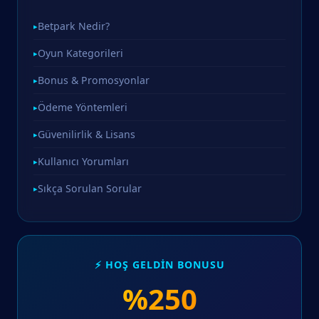
Betpark Nedir?
Oyun Kategorileri
Bonus & Promosyonlar
Ödeme Yöntemleri
Güvenilirlik & Lisans
Kullanıcı Yorumları
Sıkça Sorulan Sorular
⚡ HOŞ GELDIN BONUSU
%250