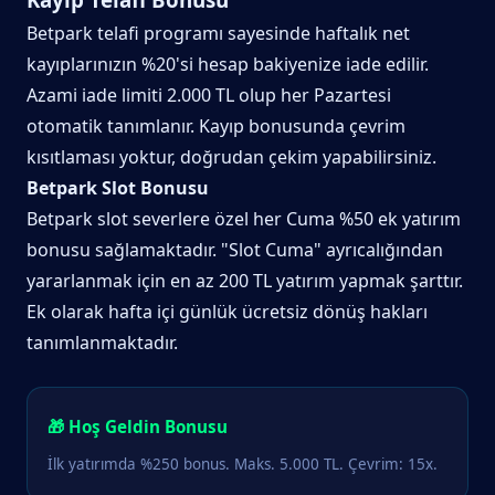
Betpark telafi programı sayesinde haftalık net
kayıplarınızın %20'si hesap bakiyenize iade edilir.
Azami iade limiti 2.000 TL olup her Pazartesi
otomatik tanımlanır. Kayıp bonusunda çevrim
kısıtlaması yoktur, doğrudan çekim yapabilirsiniz.
Betpark Slot Bonusu
Betpark slot severlere özel her Cuma %50 ek yatırım
bonusu sağlamaktadır. "Slot Cuma" ayrıcalığından
yararlanmak için en az 200 TL yatırım yapmak şarttır.
Ek olarak hafta içi günlük ücretsiz dönüş hakları
tanımlanmaktadır.
🎁 Hoş Geldin Bonusu
İlk yatırımda %250 bonus. Maks. 5.000 TL. Çevrim: 15x.