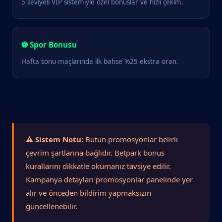
5 seviyeli VIP sistemiyle özel bonuslar ve hızlı çekim.
⚽ Spor Bonusu
Hafta sonu maçlarında ilk bahse %25 ekstra oran.
⚠️
Sistem Notu:
Bütün promosyonlar belirli
çevrim şartlarına bağlıdır. Betpark bonus
kurallarını dikkatle okumanız tavsiye edilir.
Kampanya detayları promosyonlar panelinde yer
alır ve önceden bildirim yapmaksızın
güncellenebilir.