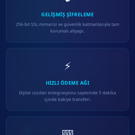
GELIŞMIŞ ŞIFRELEME
256-bit SSL mimarisi ve güvenlik katmanlarıyla tam
korumalı altyapı.
⚡
HIZLI ÖDEME AĞI
Dijital cüzdan entegrasyonu sayesinde 5 dakika
içinde bakiye transferi.
🎰