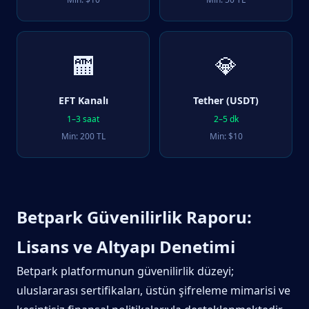
🏧
💎
EFT Kanalı
Tether (USDT)
1–3 saat
2–5 dk
Min: 200 TL
Min: $10
Betpark Güvenilirlik Raporu:
Lisans ve Altyapı Denetimi
Betpark platformunun güvenilirlik düzeyi;
uluslararası sertifikaları, üstün şifreleme mimarisi ve