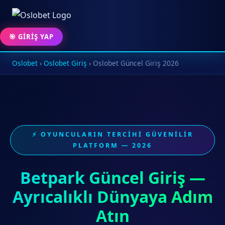
🎯 GIRIŞ YAP
Oslobet
›
Oslobet Giriş
›
Oslobet Güncel Giriş 2026
⚡ OYUNCULARIN TERCIHI GÜVENILIR
PLATFORM — 2026
Betpark Güncel Giriş —
Ayrıcalıklı Dünyaya Adım
Atın