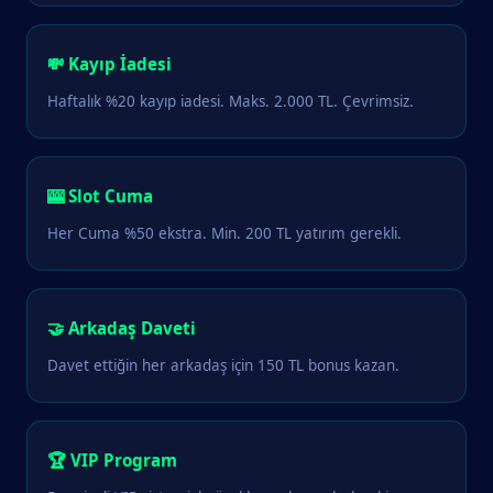
💸 Kayıp İadesi
Haftalık %20 kayıp iadesi. Maks. 2.000 TL. Çevrimsiz.
🎰 Slot Cuma
Her Cuma %50 ekstra. Min. 200 TL yatırım gerekli.
🤝 Arkadaş Daveti
Davet ettiğin her arkadaş için 150 TL bonus kazan.
🏆 VIP Program