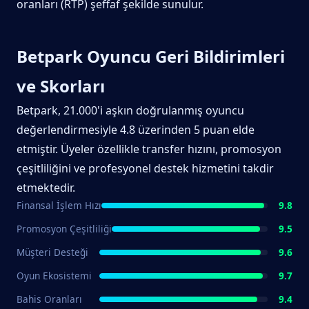
oranları (RTP) şeffaf şekilde sunulur.
Betpark Oyuncu Geri Bildirimleri
ve Skorları
Betpark, 21.000'i aşkın doğrulanmış oyuncu
değerlendirmesiyle 4.8 üzerinden 5 puan elde
etmiştir. Üyeler özellikle transfer hızını, promosyon
çeşitliliğini ve profesyonel destek hizmetini takdir
etmektedir.
Finansal İşlem Hızı
9.8
Promosyon Çeşitliliği
9.5
Müşteri Desteği
9.6
Oyun Ekosistemi
9.7
Bahis Oranları
9.4