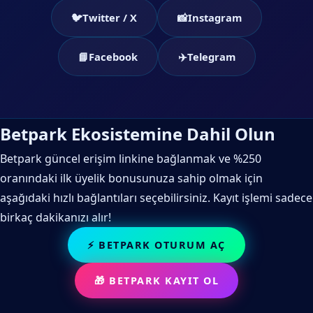
🐦
Twitter / X
📸
Instagram
📘
Facebook
✈️
Telegram
Betpark Ekosistemine Dahil Olun
Betpark güncel erişim linkine bağlanmak ve %250
oranındaki ilk üyelik bonusunuza sahip olmak için
aşağıdaki hızlı bağlantıları seçebilirsiniz. Kayıt işlemi sadece
birkaç dakikanızı alır!
⚡ BETPARK OTURUM AÇ
🎁 BETPARK KAYIT OL