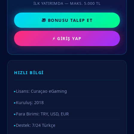
İLK YATIRIMDA — MAKS. 5.000 TL
🎁 BONUSU TALEP ET
⚡ GIRIŞ YAP
HIZLI BILGI
Lisans: Curaçao eGaming
Kuruluş: 2018
Para Birimi: TRY, USD, EUR
Destek: 7/24 Türkçe