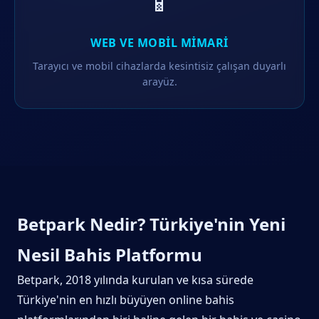
📱
WEB VE MOBIL MIMARI
Tarayıcı ve mobil cihazlarda kesintisiz çalışan duyarlı
arayüz.
Betpark Nedir? Türkiye'nin Yeni
Nesil Bahis Platformu
Betpark, 2018 yılında kurulan ve kısa sürede
Türkiye'nin en hızlı büyüyen online bahis