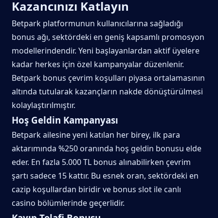
Kazancınızı Katlayın
Betpark platformunun kullanıcılarına sağladığı
bonus ağı, sektördeki en geniş kapsamlı promosyon
modellerindendir. Yeni başlayanlardan aktif üyelere
kadar herkes için özel kampanyalar düzenlenir.
Betpark bonus çevrim koşulları piyasa ortalamasının
altında tutularak kazançların nakde dönüştürülmesi
kolaylaştırılmıştır.
Hoş Geldin Kampanyası
Betpark ailesine yeni katılan her birey, ilk para
aktarımında %250 oranında hoş geldin bonusu elde
eder. En fazla 5.000 TL bonus alınabilirken çevrim
şartı sadece 15 kattır. Bu esnek oran, sektördeki en
cazip koşullardan biridir ve bonus slot ile canlı
casino bölümlerinde geçerlidir.
Kayıp Telafi Bonusu