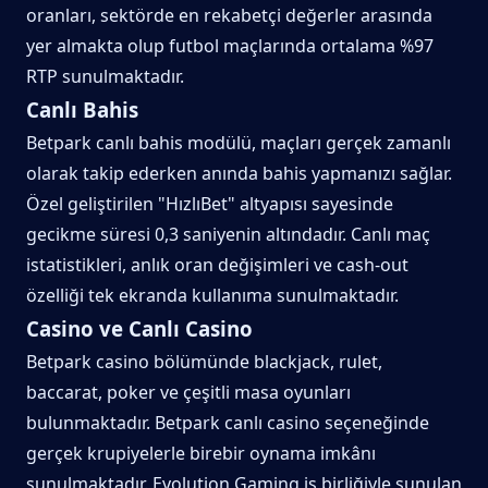
oranları, sektörde en rekabetçi değerler arasında
yer almakta olup futbol maçlarında ortalama %97
RTP sunulmaktadır.
Canlı Bahis
Betpark canlı bahis modülü, maçları gerçek zamanlı
olarak takip ederken anında bahis yapmanızı sağlar.
Özel geliştirilen "HızlıBet" altyapısı sayesinde
gecikme süresi 0,3 saniyenin altındadır. Canlı maç
istatistikleri, anlık oran değişimleri ve cash-out
özelliği tek ekranda kullanıma sunulmaktadır.
Casino ve Canlı Casino
Betpark casino bölümünde blackjack, rulet,
baccarat, poker ve çeşitli masa oyunları
bulunmaktadır. Betpark canlı casino seçeneğinde
gerçek krupiyelerle birebir oynama imkânı
sunulmaktadır. Evolution Gaming iş birliğiyle sunulan