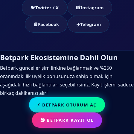
🐦
Twitter / X
📸
Instagram
📘
Facebook
✈️
Telegram
Betpark Ekosistemine Dahil Olun
Betpark güncel erişim linkine bağlanmak ve %250
oranındaki ilk üyelik bonusunuza sahip olmak için
aşağıdaki hızlı bağlantıları seçebilirsiniz. Kayıt işlemi sadece
birkaç dakikanızı alır!
⚡ BETPARK OTURUM AÇ
🎁 BETPARK KAYIT OL