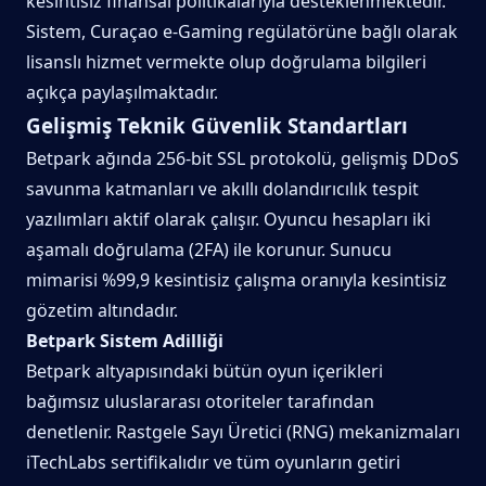
kesintisiz finansal politikalarıyla desteklenmektedir.
Sistem, Curaçao e-Gaming regülatörüne bağlı olarak
lisanslı hizmet vermekte olup doğrulama bilgileri
açıkça paylaşılmaktadır.
Gelişmiş Teknik Güvenlik Standartları
Betpark ağında 256-bit SSL protokolü, gelişmiş DDoS
savunma katmanları ve akıllı dolandırıcılık tespit
yazılımları aktif olarak çalışır. Oyuncu hesapları iki
aşamalı doğrulama (2FA) ile korunur. Sunucu
mimarisi %99,9 kesintisiz çalışma oranıyla kesintisiz
gözetim altındadır.
Betpark Sistem Adilliği
Betpark altyapısındaki bütün oyun içerikleri
bağımsız uluslararası otoriteler tarafından
denetlenir. Rastgele Sayı Üretici (RNG) mekanizmaları
iTechLabs sertifikalıdır ve tüm oyunların getiri