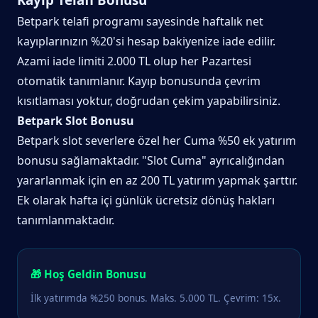
Betpark telafi programı sayesinde haftalık net
kayıplarınızın %20'si hesap bakiyenize iade edilir.
Azami iade limiti 2.000 TL olup her Pazartesi
otomatik tanımlanır. Kayıp bonusunda çevrim
kısıtlaması yoktur, doğrudan çekim yapabilirsiniz.
Betpark Slot Bonusu
Betpark slot severlere özel her Cuma %50 ek yatırım
bonusu sağlamaktadır. "Slot Cuma" ayrıcalığından
yararlanmak için en az 200 TL yatırım yapmak şarttır.
Ek olarak hafta içi günlük ücretsiz dönüş hakları
tanımlanmaktadır.
🎁 Hoş Geldin Bonusu
İlk yatırımda %250 bonus. Maks. 5.000 TL. Çevrim: 15x.