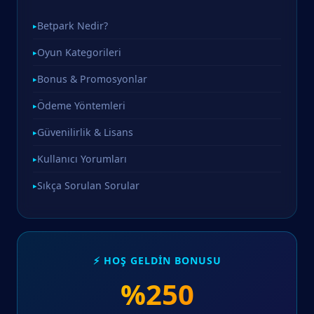
Betpark Nedir?
Oyun Kategorileri
Bonus & Promosyonlar
Ödeme Yöntemleri
Güvenilirlik & Lisans
Kullanıcı Yorumları
Sıkça Sorulan Sorular
⚡ HOŞ GELDIN BONUSU
%250