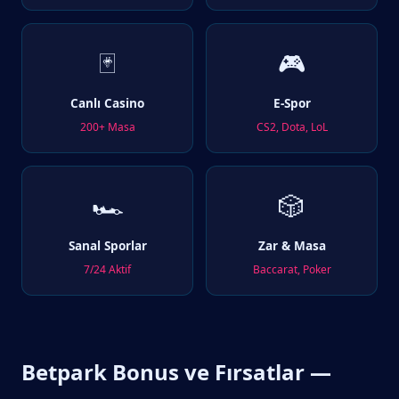
🃏
🎮
Canlı Casino
E-Spor
200+ Masa
CS2, Dota, LoL
🏎️
🎲
Sanal Sporlar
Zar & Masa
7/24 Aktif
Baccarat, Poker
Betpark Bonus ve Fırsatlar —