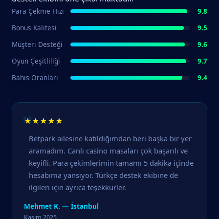
Para Çekme Hızı
9.8
Bonus Kalitesi
9.5
Müşteri Desteği
9.6
Oyun Çeşitliliği
9.7
Bahis Oranları
9.4
★★★★★
Betpark ailesine katıldığımdan beri başka bir yer
aramadım. Canlı casino masaları çok başarılı ve
keyifli. Para çekimlerimin tamamı 5 dakika içinde
hesabıma yansıyor. Türkçe destek ekibine de
ilgileri için ayrıca teşekkürler.
Mehmet K. — İstanbul
Kasım 2025