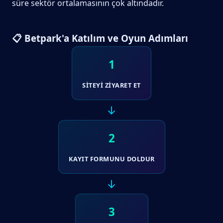
süre sektör ortalamasının çok altındadır.
📋 Betpark'a Katılım ve Oyun Adımları
1
SITEYI ZIYARET ET
→
2
KAYIT FORMUNU DOLDUR
→
3