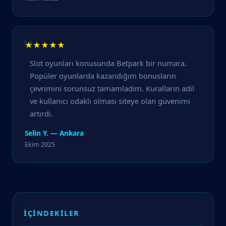
★★★★★
Slot oyunları konusunda Betpark bir numara.
Popüler oyunlarda kazandığım bonusların
çevrimini sorunsuz tamamladım. Kuralların adil
ve kullanıcı odaklı olması siteye olan güvenimi
artırdı.
Selin Y. — Ankara
Ekim 2025
İÇINDEKILER