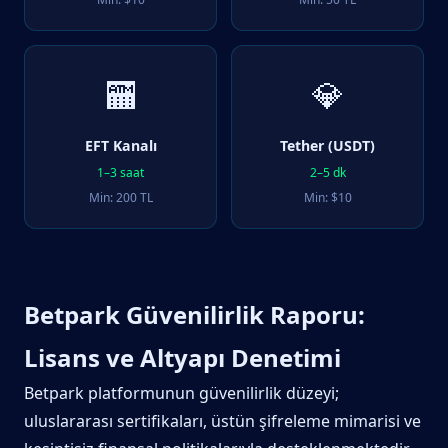
🏧
💎
EFT Kanalı
Tether (USDT)
1–3 saat
2–5 dk
Min: 200 TL
Min: $10
Betpark Güvenilirlik Raporu:
Lisans ve Altyapı Denetimi
Betpark platformunun güvenilirlik düzeyi;
uluslararası sertifikaları, üstün şifreleme mimarisi ve