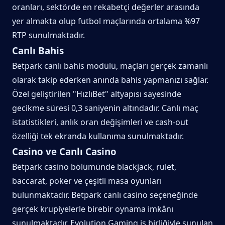
oranları, sektörde en rekabetçi değerler arasında
yer almakta olup futbol maçlarında ortalama %97
RTP sunulmaktadır.
Canlı Bahis
Betpark canlı bahis modülü, maçları gerçek zamanlı
olarak takip ederken anında bahis yapmanızı sağlar.
Özel geliştirilen "HızlıBet" altyapısı sayesinde
gecikme süresi 0,3 saniyenin altındadır. Canlı maç
istatistikleri, anlık oran değişimleri ve cash-out
özelliği tek ekranda kullanıma sunulmaktadır.
Casino ve Canlı Casino
Betpark casino bölümünde blackjack, rulet,
baccarat, poker ve çeşitli masa oyunları
bulunmaktadır. Betpark canlı casino seçeneğinde
gerçek krupiyelerle birebir oynama imkânı
sunulmaktadır. Evolution Gaming iş birliğiyle sunulan