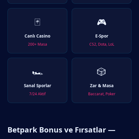
🃏
🎮
Canlı Casino
E-Spor
200+ Masa
CS2, Dota, LoL
🏎️
🎲
Sanal Sporlar
Zar & Masa
7/24 Aktif
Baccarat, Poker
Betpark Bonus ve Fırsatlar —