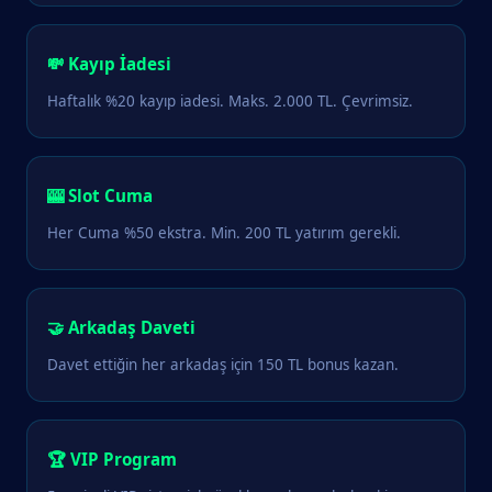
💸 Kayıp İadesi
Haftalık %20 kayıp iadesi. Maks. 2.000 TL. Çevrimsiz.
🎰 Slot Cuma
Her Cuma %50 ekstra. Min. 200 TL yatırım gerekli.
🤝 Arkadaş Daveti
Davet ettiğin her arkadaş için 150 TL bonus kazan.
🏆 VIP Program