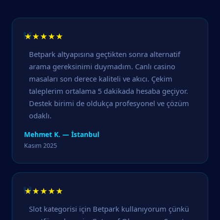
★★★★★
Betpark altyapısına geçtikten sonra alternatif
arama gereksinimi duymadım. Canlı casino
masaları son derece kaliteli ve akıcı. Çekim
taleplerim ortalama 5 dakikada hesaba geçiyor.
Destek birimi de oldukça profesyonel ve çözüm
odaklı.
Mehmet K. — İstanbul
Kasım 2025
★★★★★
Slot kategorisi için Betpark kullanıyorum çünkü