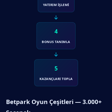
YATIRIM İŞLEMI
→
4
BONUS TANIMLA
→
5
KAZANÇLARI TOPLA
Betpark Oyun Çeşitleri — 3.000+