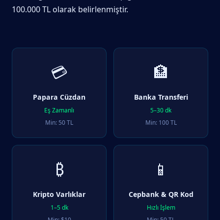
100.000 TL olarak belirlenmiştir.
💳
🏦
Papara Cüzdan
Banka Transferi
Eş Zamanlı
5–30 dk
Min: 50 TL
Min: 100 TL
₿
📱
Kripto Varlıklar
Cepbank & QR Kod
1–5 dk
Hızlı İşlem
Min: $10
Min: 50 TL