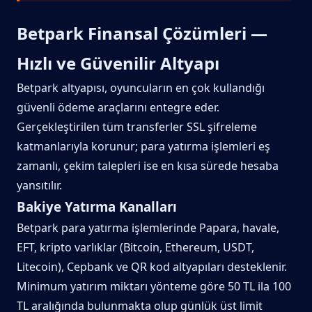
Betpark Finansal Çözümleri —
Hızlı ve Güvenilir Altyapı
Betpark altyapısı, oyuncuların en çok kullandığı
güvenli ödeme araçlarını entegre eder.
Gerçekleştirilen tüm transferler SSL şifreleme
katmanlarıyla korunur; para yatırma işlemleri eş
zamanlı, çekim talepleri ise en kısa sürede hesaba
yansıtılır.
Bakiye Yatırma Kanalları
Betpark para yatırma işlemlerinde Papara, havale,
EFT, kripto varlıklar (Bitcoin, Ethereum, USDT,
Litecoin), Cepbank ve QR kod altyapıları desteklenir.
Minimum yatırım miktarı yönteme göre 50 TL ila 100
TL aralığında bulunmakta olup günlük üst limit