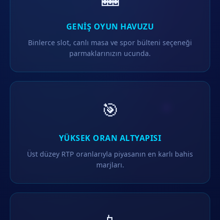
GENIŞ OYUN HAVUZU
Binlerce slot, canlı masa ve spor bülteni seçeneği
parmaklarınızın ucunda.
🎯
YÜKSEK ORAN ALTYAPISI
Üst düzey RTP oranlarıyla piyasanın en karlı bahis
marjları.