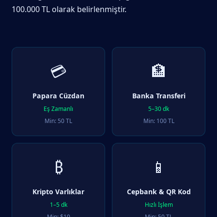
100.000 TL olarak belirlenmiştir.
💳
🏦
Papara Cüzdan
Banka Transferi
Eş Zamanlı
5–30 dk
Min: 50 TL
Min: 100 TL
₿
📱
Kripto Varlıklar
Cepbank & QR Kod
1–5 dk
Hızlı İşlem
Min: $10
Min: 50 TL