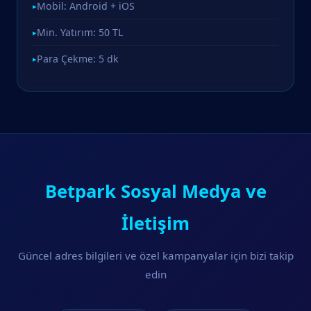
Mobil: Android + iOS
Min. Yatırım: 50 TL
Para Çekme: 5 dk
Betpark Sosyal Medya ve
İletişim
Güncel adres bilgileri ve özel kampanyalar için bizi takip
edin