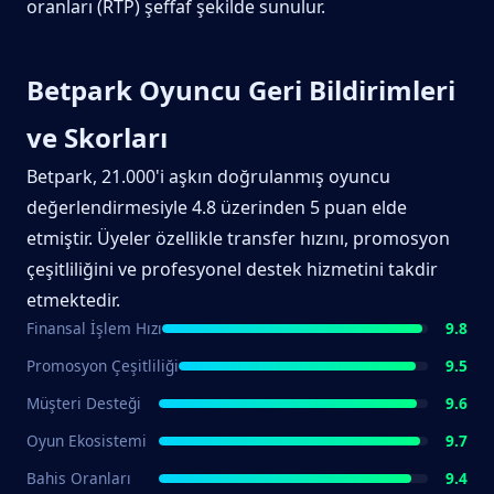
oranları (RTP) şeffaf şekilde sunulur.
Betpark Oyuncu Geri Bildirimleri
ve Skorları
Betpark, 21.000'i aşkın doğrulanmış oyuncu
değerlendirmesiyle 4.8 üzerinden 5 puan elde
etmiştir. Üyeler özellikle transfer hızını, promosyon
çeşitliliğini ve profesyonel destek hizmetini takdir
etmektedir.
Finansal İşlem Hızı
9.8
Promosyon Çeşitliliği
9.5
Müşteri Desteği
9.6
Oyun Ekosistemi
9.7
Bahis Oranları
9.4