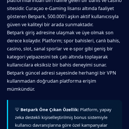
platformlarından biri haline gelen bir bahis ve casino
sitesidir. Curaçao e-Gaming lisansı altında faaliyet
gösteren Betpark, 500.000'i aşkın aktif kullanıcısıyla
güven ve kaliteyi bir arada sunmaktadır.
Betpark giriş adresine ulaşmak ve üye olmak son
derece kolaydır. Platform; spor bahisleri, canlı bahis,
casino, slot, sanal sporlar ve e-spor gibi geniş bir
kategori yelpazesini tek çatı altında toplayarak
kullanıcılara eksiksiz bir bahis deneyimi sunar.
Betpark güncel adresi sayesinde herhangi bir VPN
kullanmadan doğrudan platforma erişim
mümkündür.
💡
Betpark Öne Çıkan Özellik:
Platform, yapay
zeka destekli kişiselleştirilmiş bonus sistemiyle
kullanıcı davranışlarına göre özel kampanyalar