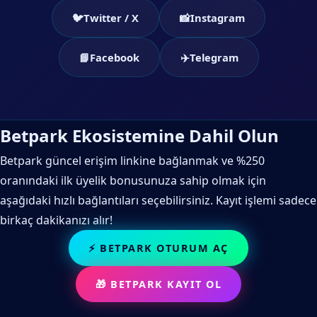
🐦
Twitter / X
📸
Instagram
📘
Facebook
✈️
Telegram
Betpark Ekosistemine Dahil Olun
Betpark güncel erişim linkine bağlanmak ve %250
oranındaki ilk üyelik bonusunuza sahip olmak için
aşağıdaki hızlı bağlantıları seçebilirsiniz. Kayıt işlemi sadece
birkaç dakikanızı alır!
⚡ BETPARK OTURUM AÇ
🎁 BETPARK KAYIT OL