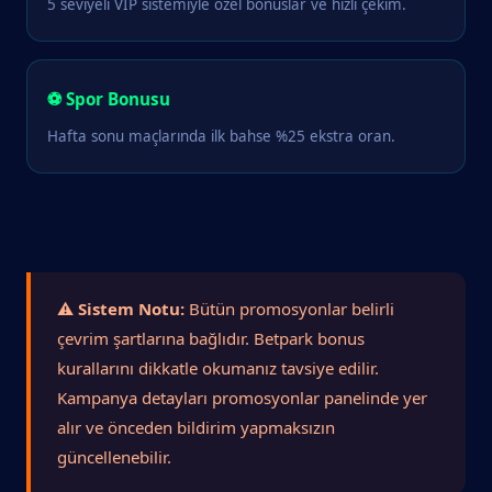
5 seviyeli VIP sistemiyle özel bonuslar ve hızlı çekim.
⚽ Spor Bonusu
Hafta sonu maçlarında ilk bahse %25 ekstra oran.
⚠️
Sistem Notu:
Bütün promosyonlar belirli
çevrim şartlarına bağlıdır. Betpark bonus
kurallarını dikkatle okumanız tavsiye edilir.
Kampanya detayları promosyonlar panelinde yer
alır ve önceden bildirim yapmaksızın
güncellenebilir.