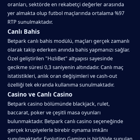
oranları, sektörde en rekabetçi değerler arasında
yer almakta olup futbol maçlarında ortalama %97
RTP sunulmaktadır.
Canlı Bahis
Betpark canlı bahis modülü, maçları gerçek zamanlı
olarak takip ederken anında bahis yapmanızı sağlar.
Özel geliştirilen "HızlıBet" altyapısı sayesinde
gecikme süresi 0,3 saniyenin altındadır. Canlı maç
istatistikleri, anlık oran değişimleri ve cash-out
özelliği tek ekranda kullanıma sunulmaktadır.
Casino ve Canlı Casino
Betpark casino bölümünde blackjack, rulet,
baccarat, poker ve çeşitli masa oyunları
bulunmaktadır. Betpark canlı casino seçeneğinde
gerçek krupiyelerle birebir oynama imkânı
sunulmaktadır. Evolution Gaming iş birliğiyle sunulan