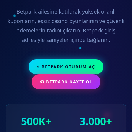
Betpark ailesine katılarak yüksek oranlı
kuponların, eşsiz casino oyunlarının ve güvenli
ödemelerin tadını çıkarın. Betpark giriş
adresiyle saniyeler içinde bağlanın.
⚡ BETPARK OTURUM AÇ
🎁 BETPARK KAYIT OL
500K+
3.000+