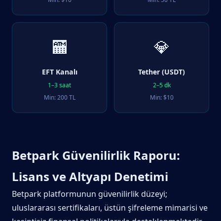
🏧
💎
EFT Kanalı
Tether (USDT)
1–3 saat
2–5 dk
Min: 200 TL
Min: $10
Betpark Güvenilirlik Raporu:
Lisans ve Altyapı Denetimi
Betpark platformunun güvenilirlik düzeyi;
uluslararası sertifikaları, üstün şifreleme mimarisi ve