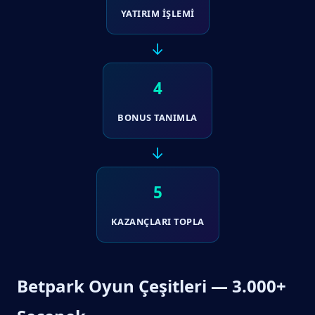
YATIRIM İŞLEMI
→
4
BONUS TANIMLA
→
5
KAZANÇLARI TOPLA
Betpark Oyun Çeşitleri — 3.000+