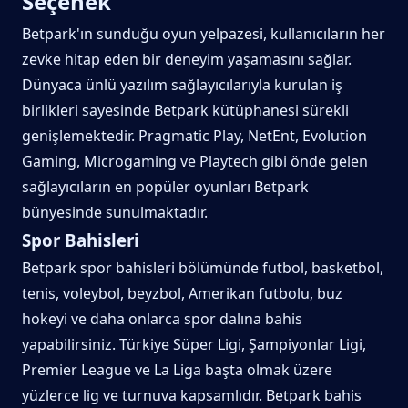
Seçenek
Betpark'ın sunduğu oyun yelpazesi, kullanıcıların her
zevke hitap eden bir deneyim yaşamasını sağlar.
Dünyaca ünlü yazılım sağlayıcılarıyla kurulan iş
birlikleri sayesinde Betpark kütüphanesi sürekli
genişlemektedir. Pragmatic Play, NetEnt, Evolution
Gaming, Microgaming ve Playtech gibi önde gelen
sağlayıcıların en popüler oyunları Betpark
bünyesinde sunulmaktadır.
Spor Bahisleri
Betpark spor bahisleri bölümünde futbol, basketbol,
tenis, voleybol, beyzbol, Amerikan futbolu, buz
hokeyi ve daha onlarca spor dalına bahis
yapabilirsiniz. Türkiye Süper Ligi, Şampiyonlar Ligi,
Premier League ve La Liga başta olmak üzere
yüzlerce lig ve turnuva kapsamlıdır. Betpark bahis