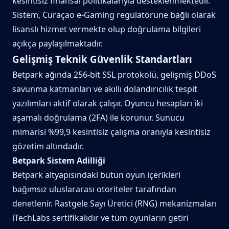
kesintisiz finansal politikalarıyla desteklenmektedir.
Sistem, Curaçao e-Gaming regülatörüne bağlı olarak
lisanslı hizmet vermekte olup doğrulama bilgileri
açıkça paylaşılmaktadır.
Gelişmiş Teknik Güvenlik Standartları
Betpark ağında 256-bit SSL protokolü, gelişmiş DDoS
savunma katmanları ve akıllı dolandırıcılık tespit
yazılımları aktif olarak çalışır. Oyuncu hesapları iki
aşamalı doğrulama (2FA) ile korunur. Sunucu
mimarisi %99,9 kesintisiz çalışma oranıyla kesintisiz
gözetim altındadır.
Betpark Sistem Adilliği
Betpark altyapısındaki bütün oyun içerikleri
bağımsız uluslararası otoriteler tarafından
denetlenir. Rastgele Sayı Üretici (RNG) mekanizmaları
iTechLabs sertifikalıdır ve tüm oyunların getiri