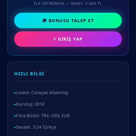
İLK YATIRIMDA — MAKS. 5.000 TL
🎁 BONUSU TALEP ET
⚡ GIRIŞ YAP
HIZLI BILGI
Lisans: Curaçao eGaming
Kuruluş: 2018
Para Birimi: TRY, USD, EUR
Destek: 7/24 Türkçe