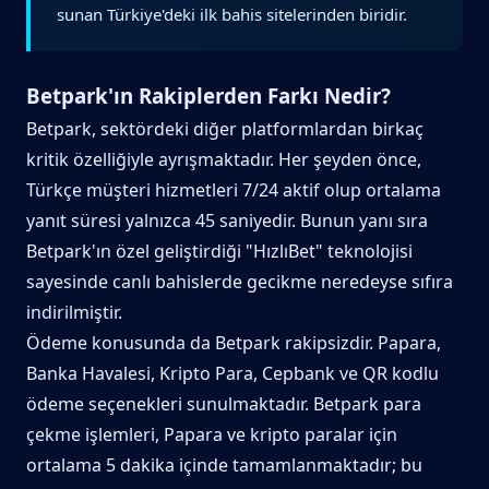
sunan Türkiye'deki ilk bahis sitelerinden biridir.
Betpark'ın Rakiplerden Farkı Nedir?
Betpark, sektördeki diğer platformlardan birkaç
kritik özelliğiyle ayrışmaktadır. Her şeyden önce,
Türkçe müşteri hizmetleri 7/24 aktif olup ortalama
yanıt süresi yalnızca 45 saniyedir. Bunun yanı sıra
Betpark'ın özel geliştirdiği "HızlıBet" teknolojisi
sayesinde canlı bahislerde gecikme neredeyse sıfıra
indirilmiştir.
Ödeme konusunda da Betpark rakipsizdir. Papara,
Banka Havalesi, Kripto Para, Cepbank ve QR kodlu
ödeme seçenekleri sunulmaktadır. Betpark para
çekme işlemleri, Papara ve kripto paralar için
ortalama 5 dakika içinde tamamlanmaktadır; bu