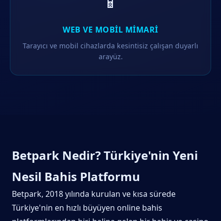
📱
WEB VE MOBIL MIMARI
Tarayıcı ve mobil cihazlarda kesintisiz çalışan duyarlı
arayüz.
Betpark Nedir? Türkiye'nin Yeni
Nesil Bahis Platformu
Betpark, 2018 yılında kurulan ve kısa sürede
Türkiye'nin en hızlı büyüyen online bahis