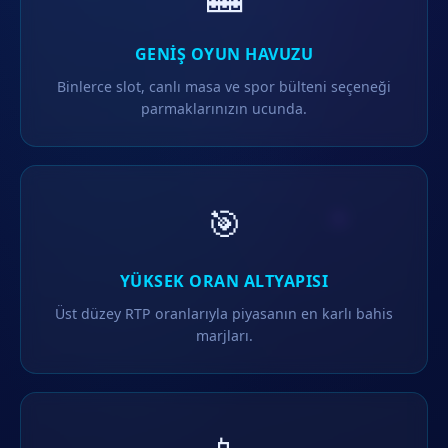
GENIŞ OYUN HAVUZU
Binlerce slot, canlı masa ve spor bülteni seçeneği
parmaklarınızın ucunda.
🎯
YÜKSEK ORAN ALTYAPISI
Üst düzey RTP oranlarıyla piyasanın en karlı bahis
marjları.