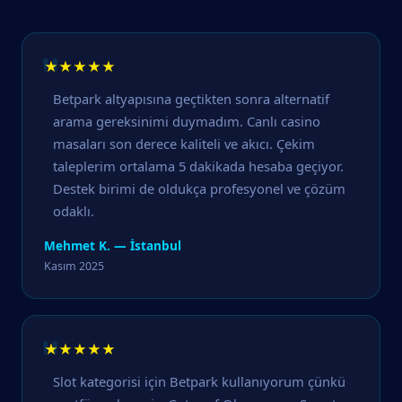
★★★★★
Betpark altyapısına geçtikten sonra alternatif
arama gereksinimi duymadım. Canlı casino
masaları son derece kaliteli ve akıcı. Çekim
taleplerim ortalama 5 dakikada hesaba geçiyor.
Destek birimi de oldukça profesyonel ve çözüm
odaklı.
Mehmet K. — İstanbul
Kasım 2025
★★★★★
Slot kategorisi için Betpark kullanıyorum çünkü