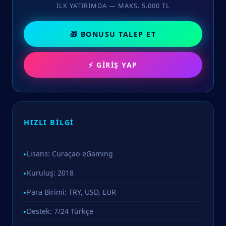
İLK YATIRIMDA — MAKS. 5.000 TL
🎁 BONUSU TALEP ET
⚡ GIRIŞ YAP
HIZLI BILGI
Lisans: Curaçao eGaming
Kuruluş: 2018
Para Birimi: TRY, USD, EUR
Destek: 7/24 Türkçe