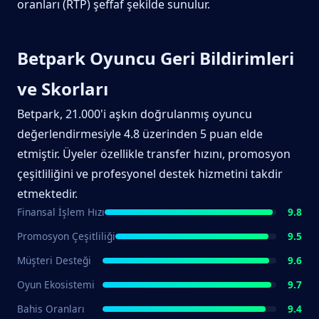
oranları (RTP) şeffaf şekilde sunulur.
Betpark Oyuncu Geri Bildirimleri
ve Skorları
Betpark, 21.000'i aşkın doğrulanmış oyuncu
değerlendirmesiyle 4.8 üzerinden 5 puan elde
etmiştir. Üyeler özellikle transfer hızını, promosyon
çeşitliliğini ve profesyonel destek hizmetini takdir
etmektedir.
Finansal İşlem Hızı
9.8
Promosyon Çeşitliliği
9.5
Müşteri Desteği
9.6
Oyun Ekosistemi
9.7
Bahis Oranları
9.4