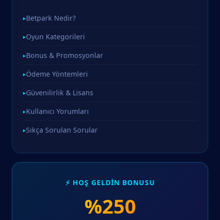
Betpark Nedir?
Oyun Kategorileri
Bonus & Promosyonlar
Ödeme Yöntemleri
Güvenilirlik & Lisans
Kullanıcı Yorumları
Sıkça Sorulan Sorular
⚡ HOŞ GELDIN BONUSU
%250