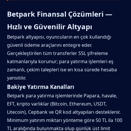
Betpark Finansal Çözümleri —
Hızlı ve Güvenilir Altyapı
Betpark altyapısı, oyuncuların en çok kullandığı
güvenli ödeme araçlarını entegre eder.
Gerçekleştirilen tüm transferler SSL şifreleme
katmanlarıyla korunur; para yatırma işlemleri eş
zamanlı, çekim talepleri ise en kısa sürede hesaba
yansıtılır.
Bakiye Yatırma Kanalları
Betpark para yatırma işlemlerinde Papara, havale,
EFT, kripto varlıklar (Bitcoin, Ethereum, USDT,
Litecoin), Cepbank ve QR kod altyapıları desteklenir.
Minimum yatırım miktarı yönteme göre 50 TL ila 100
TL aralığında bulunmakta olup günlük üst limit