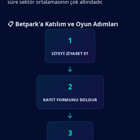
süre sektör ortalamasının çok altındadır.
📋 Betpark'a Katılım ve Oyun Adımları
1
SITEYI ZIYARET ET
→
2
KAYIT FORMUNU DOLDUR
→
3