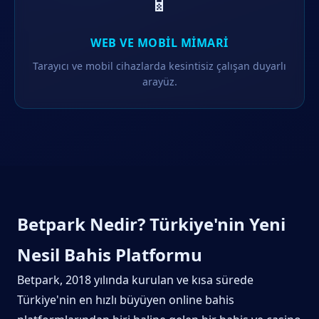
📱
WEB VE MOBIL MIMARI
Tarayıcı ve mobil cihazlarda kesintisiz çalışan duyarlı
arayüz.
Betpark Nedir? Türkiye'nin Yeni
Nesil Bahis Platformu
Betpark, 2018 yılında kurulan ve kısa sürede
Türkiye'nin en hızlı büyüyen online bahis