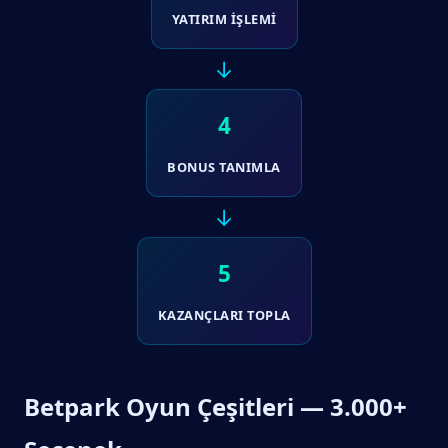
YATIRIM İŞLEMI
→
4
BONUS TANIMLA
→
5
KAZANÇLARI TOPLA
Betpark Oyun Çeşitleri — 3.000+