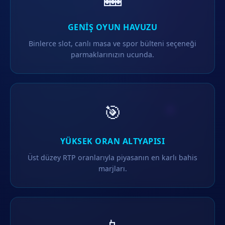
GENIŞ OYUN HAVUZU
Binlerce slot, canlı masa ve spor bülteni seçeneği
parmaklarınızın ucunda.
🎯
YÜKSEK ORAN ALTYAPISI
Üst düzey RTP oranlarıyla piyasanın en karlı bahis
marjları.