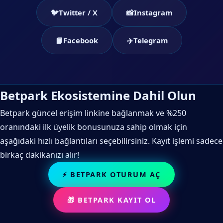
🐦
Twitter / X
📸
Instagram
📘
Facebook
✈️
Telegram
Betpark Ekosistemine Dahil Olun
Betpark güncel erişim linkine bağlanmak ve %250
oranındaki ilk üyelik bonusunuza sahip olmak için
aşağıdaki hızlı bağlantıları seçebilirsiniz. Kayıt işlemi sadece
birkaç dakikanızı alır!
⚡ BETPARK OTURUM AÇ
🎁 BETPARK KAYIT OL