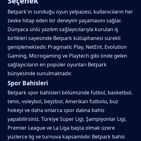
Seçenek
Betpark'ın sunduğu oyun yelpazesi, kullanıcıların her
zevke hitap eden bir deneyim yaşamasını sağlar.
Dünyaca ünlü yazılım sağlayıcılarıyla kurulan iş
birlikleri sayesinde Betpark kütüphanesi sürekli
genişlemektedir. Pragmatic Play, NetEnt, Evolution
Gaming, Microgaming ve Playtech gibi önde gelen
sağlayıcıların en popüler oyunları Betpark
bünyesinde sunulmaktadır.
Spor Bahisleri
Betpark spor bahisleri bölümünde futbol, basketbol,
tenis, voleybol, beyzbol, Amerikan futbolu, buz
hokeyi ve daha onlarca spor dalına bahis
yapabilirsiniz. Türkiye Süper Ligi, Şampiyonlar Ligi,
Premier League ve La Liga başta olmak üzere
yüzlerce lig ve turnuva kapsamlıdır. Betpark bahis