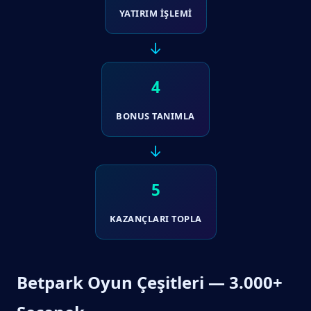
YATIRIM İŞLEMI
→
4
BONUS TANIMLA
→
5
KAZANÇLARI TOPLA
Betpark Oyun Çeşitleri — 3.000+