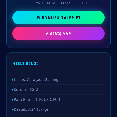
İLK YATIRIMDA — MAKS. 5.000 TL
🎁 BONUSU TALEP ET
⚡ GIRIŞ YAP
HIZLI BILGI
Lisans: Curaçao eGaming
Kuruluş: 2018
Para Birimi: TRY, USD, EUR
Destek: 7/24 Türkçe