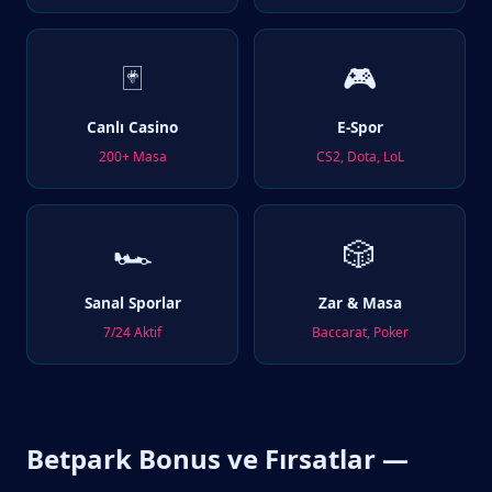
🃏
🎮
Canlı Casino
E-Spor
200+ Masa
CS2, Dota, LoL
🏎️
🎲
Sanal Sporlar
Zar & Masa
7/24 Aktif
Baccarat, Poker
Betpark Bonus ve Fırsatlar —