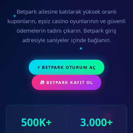
Betpark ailesine katılarak yüksek oranlı
kuponların, eşsiz casino oyunlarının ve güvenli
ödemelerin tadını çıkarın. Betpark giriş
adresiyle saniyeler içinde bağlanın.
⚡ BETPARK OTURUM AÇ
🎁 BETPARK KAYIT OL
500K+
3.000+