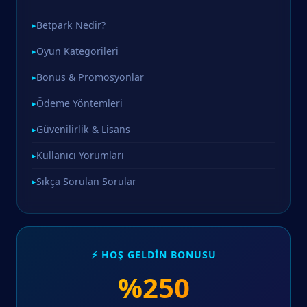
Betpark Nedir?
Oyun Kategorileri
Bonus & Promosyonlar
Ödeme Yöntemleri
Güvenilirlik & Lisans
Kullanıcı Yorumları
Sıkça Sorulan Sorular
⚡ HOŞ GELDIN BONUSU
%250