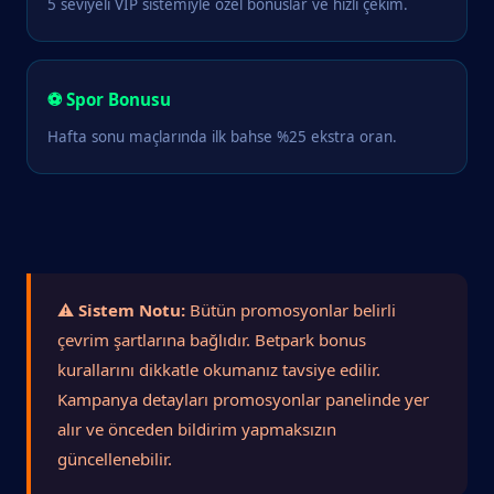
5 seviyeli VIP sistemiyle özel bonuslar ve hızlı çekim.
⚽ Spor Bonusu
Hafta sonu maçlarında ilk bahse %25 ekstra oran.
⚠️
Sistem Notu:
Bütün promosyonlar belirli
çevrim şartlarına bağlıdır. Betpark bonus
kurallarını dikkatle okumanız tavsiye edilir.
Kampanya detayları promosyonlar panelinde yer
alır ve önceden bildirim yapmaksızın
güncellenebilir.