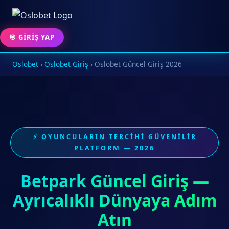
🎯 GIRIŞ YAP
Oslobet
›
Oslobet Giriş
›
Oslobet Güncel Giriş 2026
⚡ OYUNCULARIN TERCIHI GÜVENILIR
PLATFORM — 2026
Betpark Güncel Giriş —
Ayrıcalıklı Dünyaya Adım
Atın