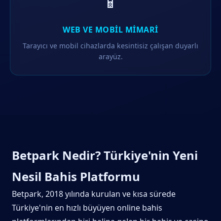
📱
WEB VE MOBIL MIMARI
Tarayıcı ve mobil cihazlarda kesintisiz çalışan duyarlı
arayüz.
Betpark Nedir? Türkiye'nin Yeni
Nesil Bahis Platformu
Betpark, 2018 yılında kurulan ve kısa sürede
Türkiye'nin en hızlı büyüyen online bahis