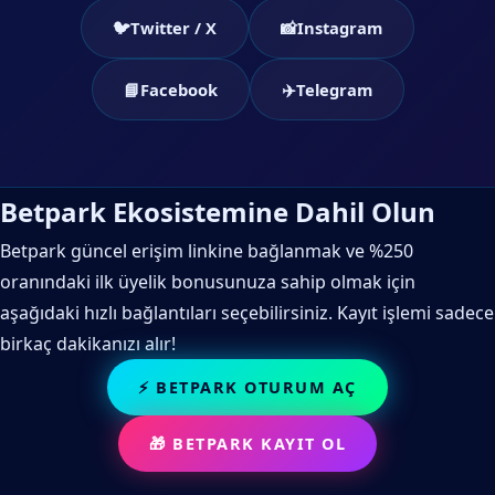
🐦
Twitter / X
📸
Instagram
📘
Facebook
✈️
Telegram
Betpark Ekosistemine Dahil Olun
Betpark güncel erişim linkine bağlanmak ve %250
oranındaki ilk üyelik bonusunuza sahip olmak için
aşağıdaki hızlı bağlantıları seçebilirsiniz. Kayıt işlemi sadece
birkaç dakikanızı alır!
⚡ BETPARK OTURUM AÇ
🎁 BETPARK KAYIT OL