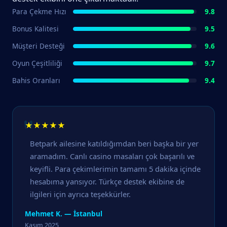
Para Çekme Hızı
9.8
Bonus Kalitesi
9.5
Müşteri Desteği
9.6
Oyun Çeşitliliği
9.7
Bahis Oranları
9.4
★★★★★
Betpark ailesine katıldığımdan beri başka bir yer
aramadım. Canlı casino masaları çok başarılı ve
keyifli. Para çekimlerimin tamamı 5 dakika içinde
hesabıma yansıyor. Türkçe destek ekibine de
ilgileri için ayrıca teşekkürler.
Mehmet K. — İstanbul
Kasım 2025