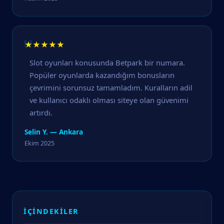
★★★★★
Slot oyunları konusunda Betpark bir numara.
Popüler oyunlarda kazandığım bonusların
çevrimini sorunsuz tamamladım. Kuralların adil
ve kullanıcı odaklı olması siteye olan güvenimi
artırdı.
Selin Y. — Ankara
Ekim 2025
İÇINDEKILER