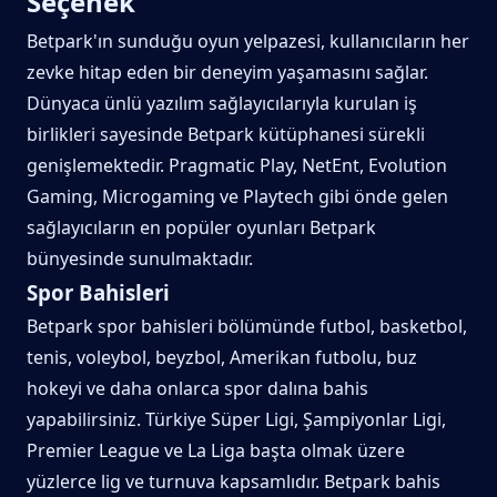
Seçenek
Betpark'ın sunduğu oyun yelpazesi, kullanıcıların her
zevke hitap eden bir deneyim yaşamasını sağlar.
Dünyaca ünlü yazılım sağlayıcılarıyla kurulan iş
birlikleri sayesinde Betpark kütüphanesi sürekli
genişlemektedir. Pragmatic Play, NetEnt, Evolution
Gaming, Microgaming ve Playtech gibi önde gelen
sağlayıcıların en popüler oyunları Betpark
bünyesinde sunulmaktadır.
Spor Bahisleri
Betpark spor bahisleri bölümünde futbol, basketbol,
tenis, voleybol, beyzbol, Amerikan futbolu, buz
hokeyi ve daha onlarca spor dalına bahis
yapabilirsiniz. Türkiye Süper Ligi, Şampiyonlar Ligi,
Premier League ve La Liga başta olmak üzere
yüzlerce lig ve turnuva kapsamlıdır. Betpark bahis