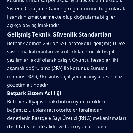
kesintisiz finansal politikalarıyla desteklenmektedir.
Sistem, Curaçao e-Gaming regülatörüne bağlı olarak
lisanslı hizmet vermekte olup doğrulama bilgileri
açıkça paylaşılmaktadır.
Gelişmiş Teknik Güvenlik Standartları
Betpark ağında 256-bit SSL protokolü, gelişmiş DDoS
savunma katmanları ve akıllı dolandırıcılık tespit
yazılımları aktif olarak çalışır. Oyuncu hesapları iki
aşamalı doğrulama (2FA) ile korunur. Sunucu
mimarisi %99,9 kesintisiz çalışma oranıyla kesintisiz
gözetim altındadır.
Betpark Sistem Adilliği
Betpark altyapısındaki bütün oyun içerikleri
bağımsız uluslararası otoriteler tarafından
denetlenir. Rastgele Sayı Üretici (RNG) mekanizmaları
iTechLabs sertifikalıdır ve tüm oyunların getiri