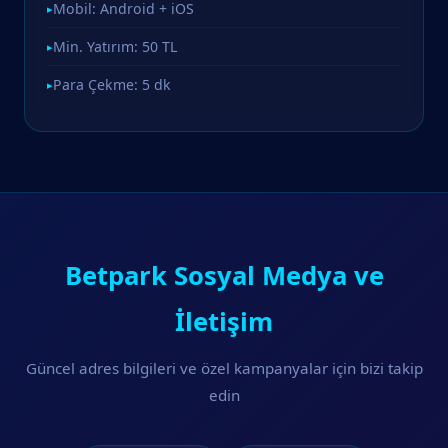
Mobil: Android + iOS
Min. Yatırım: 50 TL
Para Çekme: 5 dk
Betpark Sosyal Medya ve
İletişim
Güncel adres bilgileri ve özel kampanyalar için bizi takip
edin