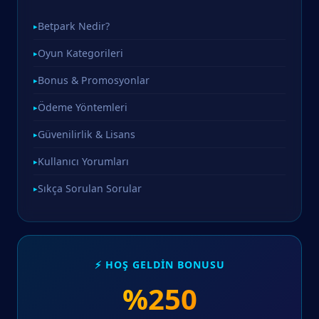
Betpark Nedir?
Oyun Kategorileri
Bonus & Promosyonlar
Ödeme Yöntemleri
Güvenilirlik & Lisans
Kullanıcı Yorumları
Sıkça Sorulan Sorular
⚡ HOŞ GELDIN BONUSU
%250