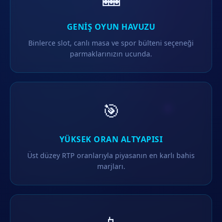
GENIŞ OYUN HAVUZU
Binlerce slot, canlı masa ve spor bülteni seçeneği
parmaklarınızın ucunda.
🎯
YÜKSEK ORAN ALTYAPISI
Üst düzey RTP oranlarıyla piyasanın en karlı bahis
marjları.