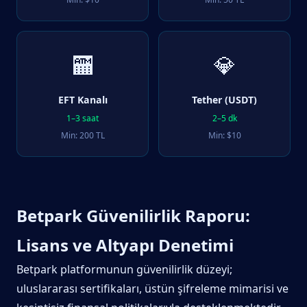
🏧
💎
EFT Kanalı
Tether (USDT)
1–3 saat
2–5 dk
Min: 200 TL
Min: $10
Betpark Güvenilirlik Raporu:
Lisans ve Altyapı Denetimi
Betpark platformunun güvenilirlik düzeyi;
uluslararası sertifikaları, üstün şifreleme mimarisi ve