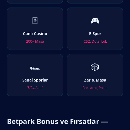
🃏
🎮
Canlı Casino
E-Spor
200+ Masa
CS2, Dota, LoL
🏎️
🎲
Sanal Sporlar
Zar & Masa
7/24 Aktif
Baccarat, Poker
Betpark Bonus ve Fırsatlar —