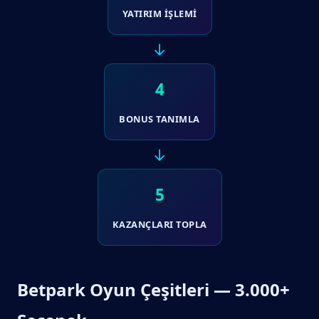
YATIRIM İŞLEMI
→
4
BONUS TANIMLA
→
5
KAZANÇLARI TOPLA
Betpark Oyun Çeşitleri — 3.000+