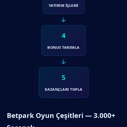
YATIRIM İŞLEMI
→
4
BONUS TANIMLA
→
5
KAZANÇLARI TOPLA
Betpark Oyun Çeşitleri — 3.000+