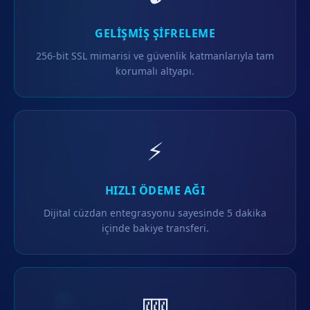
GELIŞMIŞ ŞIFRELEME
256-bit SSL mimarisi ve güvenlik katmanlarıyla tam
korumalı altyapı.
⚡
HIZLI ÖDEME AĞI
Dijital cüzdan entegrasyonu sayesinde 5 dakika
içinde bakiye transferi.
🎰