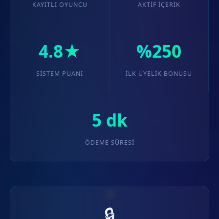
KAYITLI OYUNCU
AKTIF İÇERIK
4.8★
%250
SISTEM PUANI
İLK ÜYELIK BONUSU
5 dk
ÖDEME SÜRESI
🔒