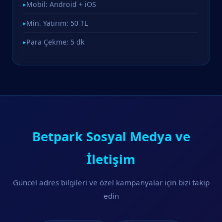
Mobil: Android + iOS
Min. Yatırım: 50 TL
Para Çekme: 5 dk
Betpark Sosyal Medya ve
İletişim
Güncel adres bilgileri ve özel kampanyalar için bizi takip
edin