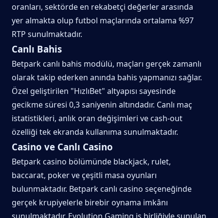
oranları, sektörde en rekabetçi değerler arasında
yer almakta olup futbol maçlarında ortalama %97
RTP sunulmaktadır.
Canlı Bahis
Betpark canlı bahis modülü, maçları gerçek zamanlı
olarak takip ederken anında bahis yapmanızı sağlar.
Özel geliştirilen "HızlıBet" altyapısı sayesinde
gecikme süresi 0,3 saniyenin altındadır. Canlı maç
istatistikleri, anlık oran değişimleri ve cash-out
özelliği tek ekranda kullanıma sunulmaktadır.
Casino ve Canlı Casino
Betpark casino bölümünde blackjack, rulet,
baccarat, poker ve çeşitli masa oyunları
bulunmaktadır. Betpark canlı casino seçeneğinde
gerçek krupiyelerle birebir oynama imkânı
sunulmaktadır. Evolution Gaming iş birliğiyle sunulan