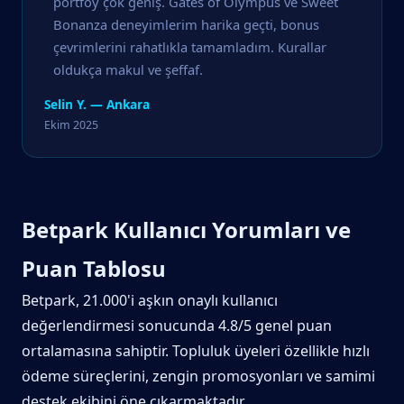
portföy çok geniş. Gates of Olympus ve Sweet
Bonanza deneyimlerim harika geçti, bonus
çevrimlerini rahatlıkla tamamladım. Kurallar
oldukça makul ve şeffaf.
Selin Y. — Ankara
Ekim 2025
Betpark Kullanıcı Yorumları ve
Puan Tablosu
Betpark, 21.000'i aşkın onaylı kullanıcı
değerlendirmesi sonucunda 4.8/5 genel puan
ortalamasına sahiptir. Topluluk üyeleri özellikle hızlı
ödeme süreçlerini, zengin promosyonları ve samimi
destek ekibini öne çıkarmaktadır.