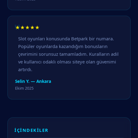
★★★★★
Slot oyunları konusunda Betpark bir numara.
Popüler oyunlarda kazandığım bonusların
çevrimini sorunsuz tamamladım. Kuralların adil
ve kullanıcı odaklı olması siteye olan güvenimi
artırdı.
Selin Y. — Ankara
Ekim 2025
İÇINDEKILER