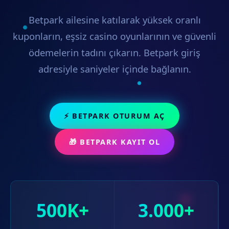
Betpark ailesine katılarak yüksek oranlı
kuponların, eşsiz casino oyunlarının ve güvenli
ödemelerin tadını çıkarın. Betpark giriş
adresiyle saniyeler içinde bağlanın.
⚡ BETPARK OTURUM AÇ
🎁 BETPARK KAYIT OL
500K+
3.000+