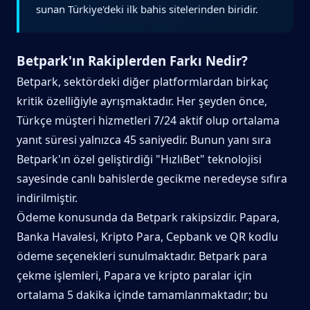
sunan Türkiye'deki ilk bahis sitelerinden biridir.
Betpark'ın Rakiplerden Farkı Nedir?
Betpark, sektördeki diğer platformlardan birkaç
kritik özelliğiyle ayrışmaktadır. Her şeyden önce,
Türkçe müşteri hizmetleri 7/24 aktif olup ortalama
yanıt süresi yalnızca 45 saniyedir. Bunun yanı sıra
Betpark'ın özel geliştirdiği "HızlıBet" teknolojisi
sayesinde canlı bahislerde gecikme neredeyse sıfıra
indirilmiştir.
Ödeme konusunda da Betpark rakipsizdir. Papara,
Banka Havalesi, Kripto Para, Cepbank ve QR kodlu
ödeme seçenekleri sunulmaktadır. Betpark para
çekme işlemleri, Papara ve kripto paralar için
ortalama 5 dakika içinde tamamlanmaktadır; bu