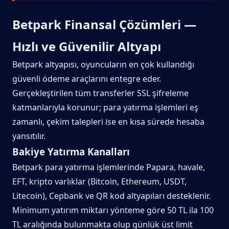
Betpark Finansal Çözümleri —
Hızlı ve Güvenilir Altyapı
Betpark altyapısı, oyuncuların en çok kullandığı
güvenli ödeme araçlarını entegre eder.
Gerçekleştirilen tüm transferler SSL şifreleme
katmanlarıyla korunur; para yatırma işlemleri eş
zamanlı, çekim talepleri ise en kısa sürede hesaba
yansıtılır.
Bakiye Yatırma Kanalları
Betpark para yatırma işlemlerinde Papara, havale,
EFT, kripto varlıklar (Bitcoin, Ethereum, USDT,
Litecoin), Cepbank ve QR kod altyapıları desteklenir.
Minimum yatırım miktarı yönteme göre 50 TL ila 100
TL aralığında bulunmakta olup günlük üst limit