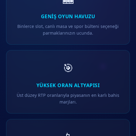
GENIŞ OYUN HAVUZU
Binlerce slot, canlı masa ve spor bülteni seçeneği
parmaklarınızın ucunda.
🎯
YÜKSEK ORAN ALTYAPISI
Üst düzey RTP oranlarıyla piyasanın en karlı bahis
marjları.