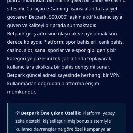
platformlarından biri haline gelen bir bahis ve casino
sitesidir. Curaçao e-Gaming lisansı altında faaliyet
gösteren Betpark, 500.000'i aşkın aktif kullanıcısıyla
güven ve kaliteyi bir arada sunmaktadır.
Betpark giriş adresine ulaşmak ve üye olmak son
derece kolaydır. Platform; spor bahisleri, canlı bahis,
casino, slot, sanal sporlar ve e-spor gibi geniş bir
kategori yelpazesini tek çatı altında toplayarak
kullanıcılara eksiksiz bir bahis deneyimi sunar.
Betpark güncel adresi sayesinde herhangi bir VPN
kullanmadan doğrudan platforma erişim
mümkündür.
💡
Betpark Öne Çıkan Özellik:
Platform, yapay
zeka destekli kişiselleştirilmiş bonus sistemiyle
kullanıcı davranışlarına göre özel kampanyalar