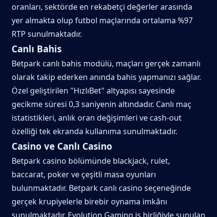
oranları, sektörde en rekabetçi değerler arasında
yer almakta olup futbol maçlarında ortalama %97
RTP sunulmaktadır.
Canlı Bahis
Betpark canlı bahis modülü, maçları gerçek zamanlı
olarak takip ederken anında bahis yapmanızı sağlar.
Özel geliştirilen "HızlıBet" altyapısı sayesinde
gecikme süresi 0,3 saniyenin altındadır. Canlı maç
istatistikleri, anlık oran değişimleri ve cash-out
özelliği tek ekranda kullanıma sunulmaktadır.
Casino ve Canlı Casino
Betpark casino bölümünde blackjack, rulet,
baccarat, poker ve çeşitli masa oyunları
bulunmaktadır. Betpark canlı casino seçeneğinde
gerçek krupiyelerle birebir oynama imkânı
sunulmaktadır. Evolution Gaming iş birliğiyle sunulan