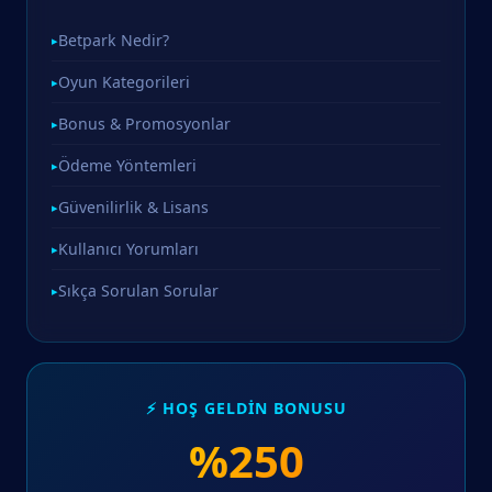
Betpark Nedir?
Oyun Kategorileri
Bonus & Promosyonlar
Ödeme Yöntemleri
Güvenilirlik & Lisans
Kullanıcı Yorumları
Sıkça Sorulan Sorular
⚡ HOŞ GELDIN BONUSU
%250