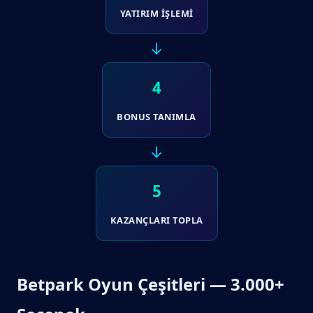
YATIRIM İŞLEMI
→
4
BONUS TANIMLA
→
5
KAZANÇLARI TOPLA
Betpark Oyun Çeşitleri — 3.000+