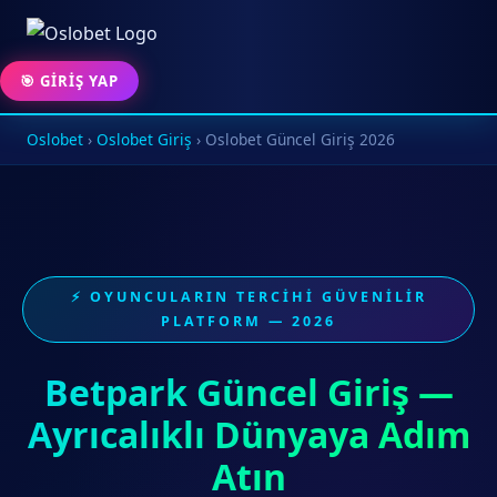
🎯 GIRIŞ YAP
Oslobet
›
Oslobet Giriş
›
Oslobet Güncel Giriş 2026
⚡ OYUNCULARIN TERCIHI GÜVENILIR
PLATFORM — 2026
Betpark Güncel Giriş —
Ayrıcalıklı Dünyaya Adım
Atın