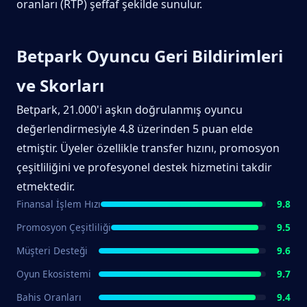
oranları (RTP) şeffaf şekilde sunulur.
Betpark Oyuncu Geri Bildirimleri
ve Skorları
Betpark, 21.000'i aşkın doğrulanmış oyuncu
değerlendirmesiyle 4.8 üzerinden 5 puan elde
etmiştir. Üyeler özellikle transfer hızını, promosyon
çeşitliliğini ve profesyonel destek hizmetini takdir
etmektedir.
Finansal İşlem Hızı
9.8
Promosyon Çeşitliliği
9.5
Müşteri Desteği
9.6
Oyun Ekosistemi
9.7
Bahis Oranları
9.4