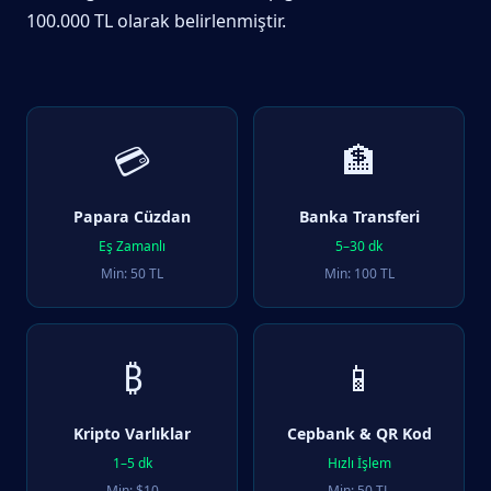
100.000 TL olarak belirlenmiştir.
💳
🏦
Papara Cüzdan
Banka Transferi
Eş Zamanlı
5–30 dk
Min: 50 TL
Min: 100 TL
₿
📱
Kripto Varlıklar
Cepbank & QR Kod
1–5 dk
Hızlı İşlem
Min: $10
Min: 50 TL