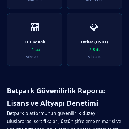
🏧
💎
EFT Kanalı
Tether (USDT)
1–3 saat
2–5 dk
Min: 200 TL
Min: $10
Betpark Güvenilirlik Raporu:
Lisans ve Altyapı Denetimi
Betpark platformunun güvenilirlik düzeyi;
uluslararası sertifikaları, üstün şifreleme mimarisi ve