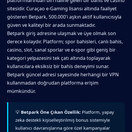
platformlarından biri haline gelen bir bahis ve casino
sitesidir. Curaçao e-Gaming lisansı altında faaliyet
gösteren Betpark, 500.000'i aşkın aktif kullanıcısıyla
güven ve kaliteyi bir arada sunmaktadır.
Betpark giriş adresine ulaşmak ve üye olmak son
derece kolaydır. Platform; spor bahisleri, canlı bahis,
casino, slot, sanal sporlar ve e-spor gibi geniş bir
kategori yelpazesini tek çatı altında toplayarak
kullanıcılara eksiksiz bir bahis deneyimi sunar.
Betpark güncel adresi sayesinde herhangi bir VPN
kullanmadan doğrudan platforma erişim
mümkündür.
💡
Betpark Öne Çıkan Özellik:
Platform, yapay
zeka destekli kişiselleştirilmiş bonus sistemiyle
kullanıcı davranışlarına göre özel kampanyalar