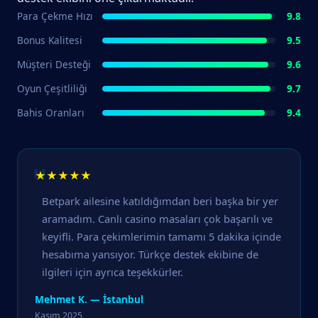
Para Çekme Hızı
9.8
Bonus Kalitesi
9.5
Müşteri Desteği
9.6
Oyun Çeşitliliği
9.7
Bahis Oranları
9.4
★★★★★
Betpark ailesine katıldığımdan beri başka bir yer
aramadım. Canlı casino masaları çok başarılı ve
keyifli. Para çekimlerimin tamamı 5 dakika içinde
hesabıma yansıyor. Türkçe destek ekibine de
ilgileri için ayrıca teşekkürler.
Mehmet K. — İstanbul
Kasım 2025