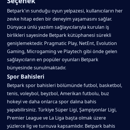
Seçenek
Betpark'ın sunduğu oyun yelpazesi, kullanıcıların her
zevke hitap eden bir deneyim yaşamasını sağlar.
Dünyaca ünlü yazılım sağlayıcılarıyla kurulan iş
birlikleri sayesinde Betpark kütüphanesi sürekli
genişlemektedir. Pragmatic Play, NetEnt, Evolution
Gaming, Microgaming ve Playtech gibi önde gelen
sağlayıcıların en popüler oyunları Betpark
bünyesinde sunulmaktadır.
Spor Bahisleri
Betpark spor bahisleri bölümünde futbol, basketbol,
tenis, voleybol, beyzbol, Amerikan futbolu, buz
hokeyi ve daha onlarca spor dalına bahis
yapabilirsiniz. Türkiye Süper Ligi, Şampiyonlar Ligi,
Premier League ve La Liga başta olmak üzere
yüzlerce lig ve turnuva kapsamlıdır. Betpark bahis