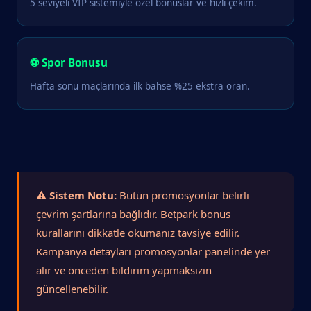
5 seviyeli VIP sistemiyle özel bonuslar ve hızlı çekim.
⚽ Spor Bonusu
Hafta sonu maçlarında ilk bahse %25 ekstra oran.
⚠️
Sistem Notu:
Bütün promosyonlar belirli
çevrim şartlarına bağlıdır. Betpark bonus
kurallarını dikkatle okumanız tavsiye edilir.
Kampanya detayları promosyonlar panelinde yer
alır ve önceden bildirim yapmaksızın
güncellenebilir.