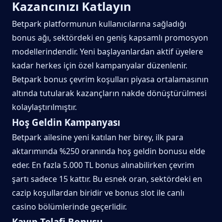
Kazancınızı Katlayın
Betpark platformunun kullanıcılarına sağladığı
bonus ağı, sektördeki en geniş kapsamlı promosyon
modellerindendir. Yeni başlayanlardan aktif üyelere
kadar herkes için özel kampanyalar düzenlenir.
Betpark bonus çevrim koşulları piyasa ortalamasının
altında tutularak kazançların nakde dönüştürülmesi
kolaylaştırılmıştır.
Hoş Geldin Kampanyası
Betpark ailesine yeni katılan her birey, ilk para
aktarımında %250 oranında hoş geldin bonusu elde
eder. En fazla 5.000 TL bonus alınabilirken çevrim
şartı sadece 15 kattır. Bu esnek oran, sektördeki en
cazip koşullardan biridir ve bonus slot ile canlı
casino bölümlerinde geçerlidir.
Kayıp Telafi Bonusu