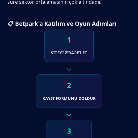
süre sektör ortalamasının çok altındadır.
📋 Betpark'a Katılım ve Oyun Adımları
1
SITEYI ZIYARET ET
→
2
KAYIT FORMUNU DOLDUR
→
3