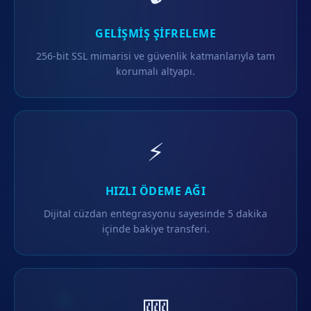
GELIŞMIŞ ŞIFRELEME
256-bit SSL mimarisi ve güvenlik katmanlarıyla tam
korumalı altyapı.
⚡
HIZLI ÖDEME AĞI
Dijital cüzdan entegrasyonu sayesinde 5 dakika
içinde bakiye transferi.
🎰