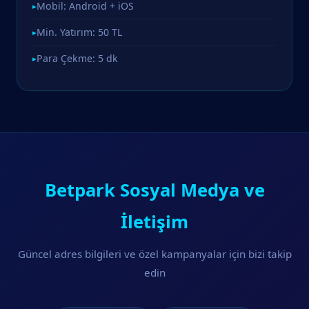
Mobil: Android + iOS
Min. Yatırım: 50 TL
Para Çekme: 5 dk
Betpark Sosyal Medya ve
İletişim
Güncel adres bilgileri ve özel kampanyalar için bizi takip
edin