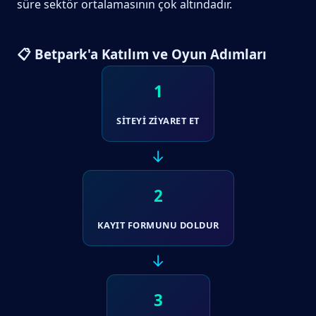
süre sektör ortalamasının çok altındadır.
📋 Betpark'a Katılım ve Oyun Adımları
1
SITEYI ZIYARET ET
→
2
KAYIT FORMUNU DOLDUR
→
3