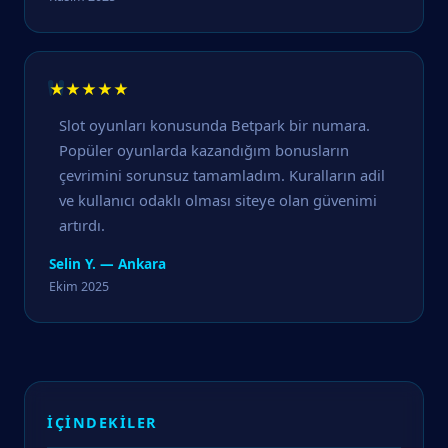
★★★★★
Slot oyunları konusunda Betpark bir numara.
Popüler oyunlarda kazandığım bonusların
çevrimini sorunsuz tamamladım. Kuralların adil
ve kullanıcı odaklı olması siteye olan güvenimi
artırdı.
Selin Y. — Ankara
Ekim 2025
İÇINDEKILER