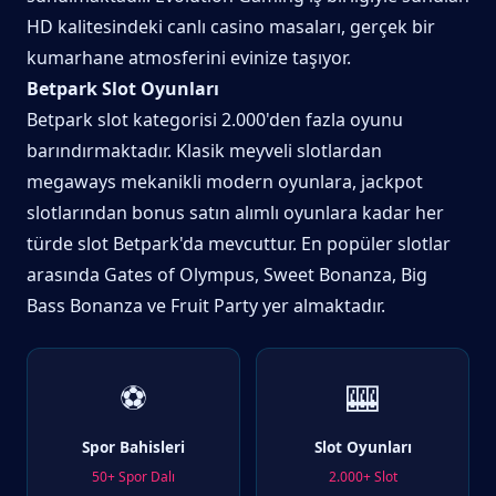
HD kalitesindeki canlı casino masaları, gerçek bir
kumarhane atmosferini evinize taşıyor.
Betpark Slot Oyunları
Betpark slot kategorisi 2.000'den fazla oyunu
barındırmaktadır. Klasik meyveli slotlardan
megaways mekanikli modern oyunlara, jackpot
slotlarından bonus satın alımlı oyunlara kadar her
türde slot Betpark'da mevcuttur. En popüler slotlar
arasında Gates of Olympus, Sweet Bonanza, Big
Bass Bonanza ve Fruit Party yer almaktadır.
⚽
🎰
Spor Bahisleri
Slot Oyunları
50+ Spor Dalı
2.000+ Slot