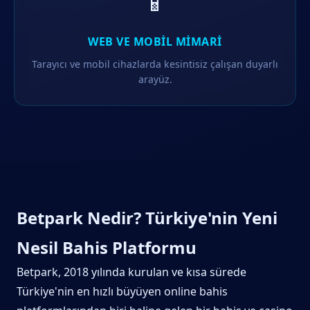
📱
WEB VE MOBIL MIMARI
Tarayıcı ve mobil cihazlarda kesintisiz çalışan duyarlı
arayüz.
Betpark Nedir? Türkiye'nin Yeni
Nesil Bahis Platformu
Betpark, 2018 yılında kurulan ve kısa sürede
Türkiye'nin en hızlı büyüyen online bahis