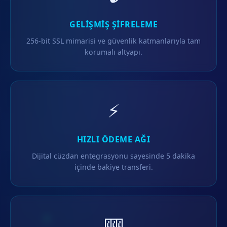
GELIŞMIŞ ŞIFRELEME
256-bit SSL mimarisi ve güvenlik katmanlarıyla tam
korumalı altyapı.
⚡
HIZLI ÖDEME AĞI
Dijital cüzdan entegrasyonu sayesinde 5 dakika
içinde bakiye transferi.
🎰