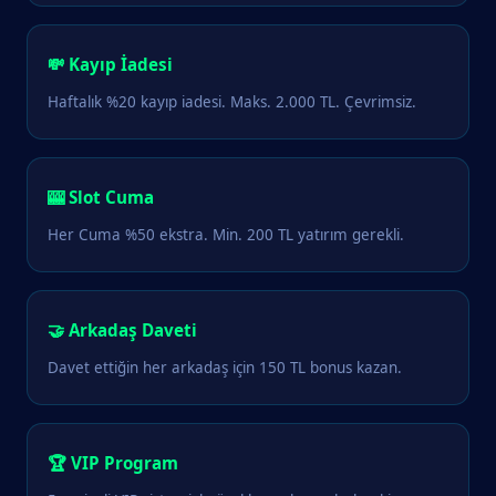
💸 Kayıp İadesi
Haftalık %20 kayıp iadesi. Maks. 2.000 TL. Çevrimsiz.
🎰 Slot Cuma
Her Cuma %50 ekstra. Min. 200 TL yatırım gerekli.
🤝 Arkadaş Daveti
Davet ettiğin her arkadaş için 150 TL bonus kazan.
🏆 VIP Program