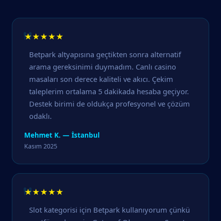
★★★★★
Betpark altyapısına geçtikten sonra alternatif
arama gereksinimi duymadım. Canlı casino
masaları son derece kaliteli ve akıcı. Çekim
taleplerim ortalama 5 dakikada hesaba geçiyor.
Destek birimi de oldukça profesyonel ve çözüm
odaklı.
Mehmet K. — İstanbul
Kasım 2025
★★★★★
Slot kategorisi için Betpark kullanıyorum çünkü