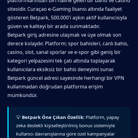
platformlarından biri haline gelen bir bahis ve casino
sitesidir. Curaçao e-Gaming lisansı altında faaliyet
gösteren Betpark, 500.000'i aşkın aktif kullanıcısıyla
güven ve kaliteyi bir arada sunmaktadır.
Betpark giriş adresine ulaşmak ve üye olmak son
derece kolaydır. Platform; spor bahisleri, canlı bahis,
casino, slot, sanal sporlar ve e-spor gibi geniş bir
kategori yelpazesini tek çatı altında toplayarak
kullanıcılara eksiksiz bir bahis deneyimi sunar.
Betpark güncel adresi sayesinde herhangi bir VPN
kullanmadan doğrudan platforma erişim
mümkündür.
💡
Betpark Öne Çıkan Özellik:
Platform, yapay
zeka destekli kişiselleştirilmiş bonus sistemiyle
kullanıcı davranışlarına göre özel kampanyalar