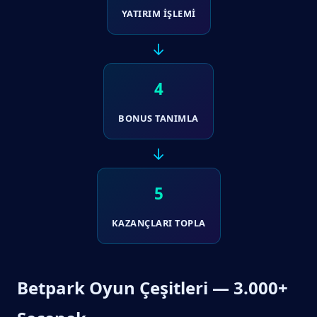
YATIRIM İŞLEMI
→
4
BONUS TANIMLA
→
5
KAZANÇLARI TOPLA
Betpark Oyun Çeşitleri — 3.000+