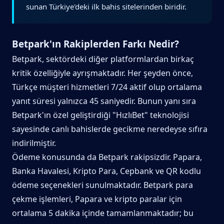
sunan Türkiye'deki ilk bahis sitelerinden biridir.
Betpark'ın Rakiplerden Farkı Nedir?
Betpark, sektördeki diğer platformlardan birkaç
kritik özelliğiyle ayrışmaktadır. Her şeyden önce,
Türkçe müşteri hizmetleri 7/24 aktif olup ortalama
yanıt süresi yalnızca 45 saniyedir. Bunun yanı sıra
Betpark'ın özel geliştirdiği "HızlıBet" teknolojisi
sayesinde canlı bahislerde gecikme neredeyse sıfıra
indirilmiştir.
Ödeme konusunda da Betpark rakipsizdir. Papara,
Banka Havalesi, Kripto Para, Cepbank ve QR kodlu
ödeme seçenekleri sunulmaktadır. Betpark para
çekme işlemleri, Papara ve kripto paralar için
ortalama 5 dakika içinde tamamlanmaktadır; bu