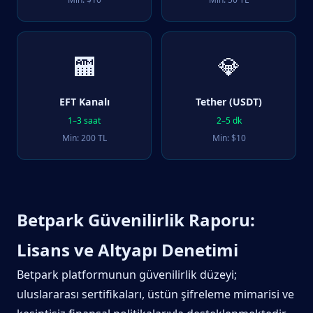
🏧
💎
EFT Kanalı
Tether (USDT)
1–3 saat
2–5 dk
Min: 200 TL
Min: $10
Betpark Güvenilirlik Raporu:
Lisans ve Altyapı Denetimi
Betpark platformunun güvenilirlik düzeyi;
uluslararası sertifikaları, üstün şifreleme mimarisi ve