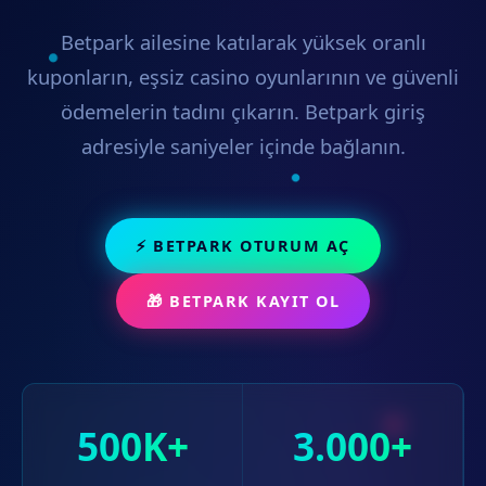
Betpark ailesine katılarak yüksek oranlı
kuponların, eşsiz casino oyunlarının ve güvenli
ödemelerin tadını çıkarın. Betpark giriş
adresiyle saniyeler içinde bağlanın.
⚡ BETPARK OTURUM AÇ
🎁 BETPARK KAYIT OL
500K+
3.000+