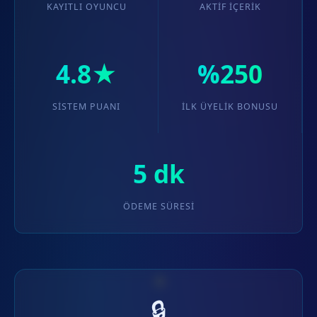
KAYITLI OYUNCU
AKTIF İÇERIK
4.8★
%250
SISTEM PUANI
İLK ÜYELIK BONUSU
5 dk
ÖDEME SÜRESI
🔒