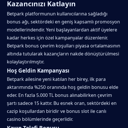
Kazancınızı Katlayın
Betpark platformunun kullanıcılarına sağladığı
bonus ağı, sektördeki en geniş kapsamlı promosyon
modellerindendir. Yeni başlayanlardan aktif üyelere
kadar herkes için özel kampanyalar düzenlenir.
Betpark bonus çevrim koşulları piyasa ortalamasının
altında tutularak kazançların nakde dönüştürülmesi
kolaylaştırılmıştır.
Hoş Geldin Kampanyası
Betpark ailesine yeni katılan her birey, ilk para
aktarımında %250 oranında hoş geldin bonusu elde
eder. En fazla 5.000 TL bonus alınabilirken çevrim
şartı sadece 15 kattır. Bu esnek oran, sektördeki en
cazip koşullardan biridir ve bonus slot ile canlı
casino bölümlerinde geçerlidir.
Kayıp Telafi Bonusu