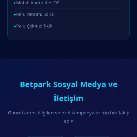
Mobil: Android + iOS
Min. Yatırım: 50 TL
Para Çekme: 5 dk
Betpark Sosyal Medya ve
İletişim
Güncel adres bilgileri ve özel kampanyalar için bizi takip
edin