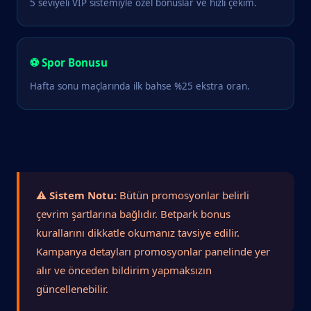
5 seviyeli VIP sistemiyle özel bonuslar ve hızlı çekim.
⚽ Spor Bonusu
Hafta sonu maçlarında ilk bahse %25 ekstra oran.
⚠️
Sistem Notu:
Bütün promosyonlar belirli
çevrim şartlarına bağlıdır. Betpark bonus
kurallarını dikkatle okumanız tavsiye edilir.
Kampanya detayları promosyonlar panelinde yer
alır ve önceden bildirim yapmaksızın
güncellenebilir.