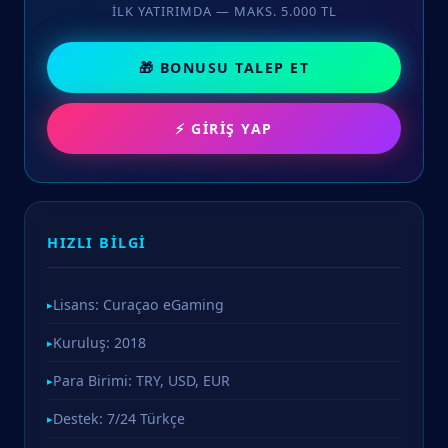
İLK YATIRIMDA — MAKS. 5.000 TL
🎁 BONUSU TALEP ET
⚡ GIRIŞ YAP
HIZLI BILGI
Lisans: Curaçao eGaming
Kuruluş: 2018
Para Birimi: TRY, USD, EUR
Destek: 7/24 Türkçe