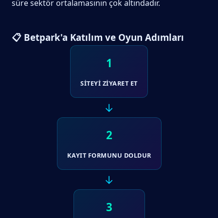
süre sektör ortalamasının çok altındadır.
📋 Betpark'a Katılım ve Oyun Adımları
1
SITEYI ZIYARET ET
→
2
KAYIT FORMUNU DOLDUR
→
3