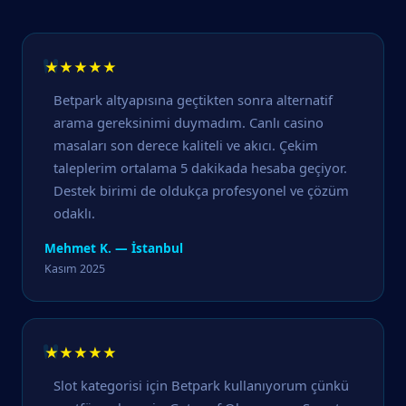
★★★★★
Betpark altyapısına geçtikten sonra alternatif
arama gereksinimi duymadım. Canlı casino
masaları son derece kaliteli ve akıcı. Çekim
taleplerim ortalama 5 dakikada hesaba geçiyor.
Destek birimi de oldukça profesyonel ve çözüm
odaklı.
Mehmet K. — İstanbul
Kasım 2025
★★★★★
Slot kategorisi için Betpark kullanıyorum çünkü