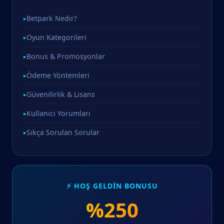
Betpark Nedir?
Oyun Kategorileri
Bonus & Promosyonlar
Ödeme Yöntemleri
Güvenilirlik & Lisans
Kullanıcı Yorumları
Sıkça Sorulan Sorular
⚡ HOŞ GELDIN BONUSU
%250