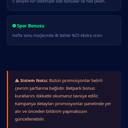
5 seviyeli VIP sistemiyle özel bonuslar ve hızlı çekim.
⚽ Spor Bonusu
Hafta sonu maçlarında ilk bahse %25 ekstra oran.
⚠️
Sistem Notu:
Bütün promosyonlar belirli
çevrim şartlarına bağlıdır. Betpark bonus
kurallarını dikkatle okumanız tavsiye edilir.
Kampanya detayları promosyonlar panelinde yer
alır ve önceden bildirim yapmaksızın
güncellenebilir.