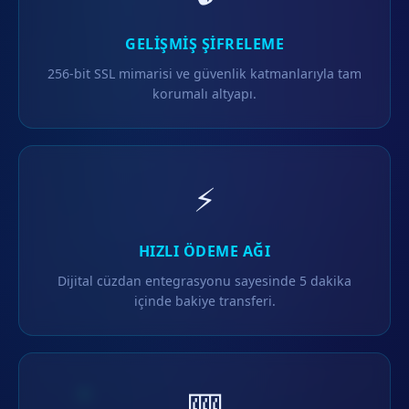
GELIŞMIŞ ŞIFRELEME
256-bit SSL mimarisi ve güvenlik katmanlarıyla tam
korumalı altyapı.
⚡
HIZLI ÖDEME AĞI
Dijital cüzdan entegrasyonu sayesinde 5 dakika
içinde bakiye transferi.
🎰