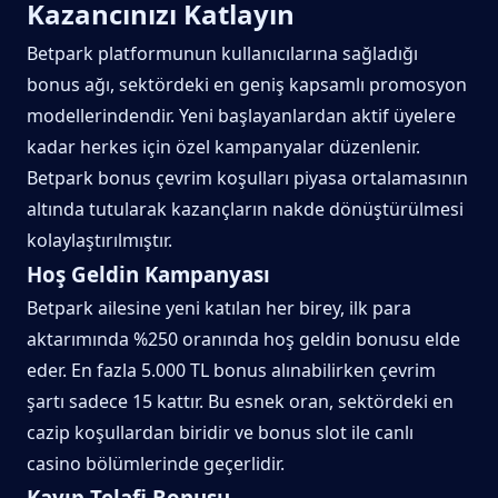
Kazancınızı Katlayın
Betpark platformunun kullanıcılarına sağladığı
bonus ağı, sektördeki en geniş kapsamlı promosyon
modellerindendir. Yeni başlayanlardan aktif üyelere
kadar herkes için özel kampanyalar düzenlenir.
Betpark bonus çevrim koşulları piyasa ortalamasının
altında tutularak kazançların nakde dönüştürülmesi
kolaylaştırılmıştır.
Hoş Geldin Kampanyası
Betpark ailesine yeni katılan her birey, ilk para
aktarımında %250 oranında hoş geldin bonusu elde
eder. En fazla 5.000 TL bonus alınabilirken çevrim
şartı sadece 15 kattır. Bu esnek oran, sektördeki en
cazip koşullardan biridir ve bonus slot ile canlı
casino bölümlerinde geçerlidir.
Kayıp Telafi Bonusu