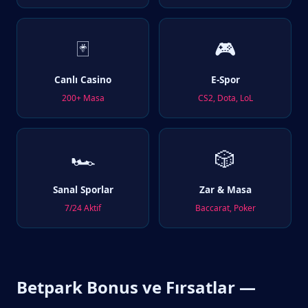
🃏
🎮
Canlı Casino
E-Spor
200+ Masa
CS2, Dota, LoL
🏎️
🎲
Sanal Sporlar
Zar & Masa
7/24 Aktif
Baccarat, Poker
Betpark Bonus ve Fırsatlar —