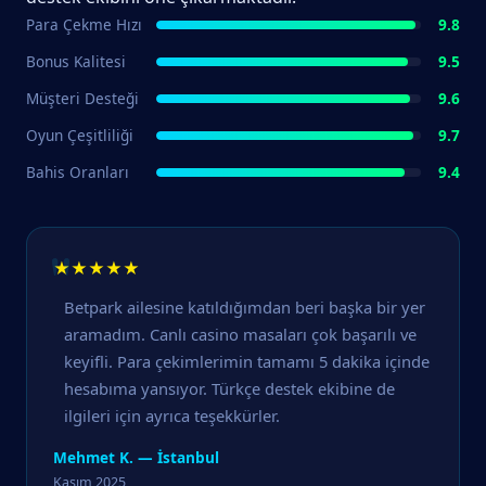
Para Çekme Hızı
9.8
Bonus Kalitesi
9.5
Müşteri Desteği
9.6
Oyun Çeşitliliği
9.7
Bahis Oranları
9.4
★★★★★
Betpark ailesine katıldığımdan beri başka bir yer
aramadım. Canlı casino masaları çok başarılı ve
keyifli. Para çekimlerimin tamamı 5 dakika içinde
hesabıma yansıyor. Türkçe destek ekibine de
ilgileri için ayrıca teşekkürler.
Mehmet K. — İstanbul
Kasım 2025