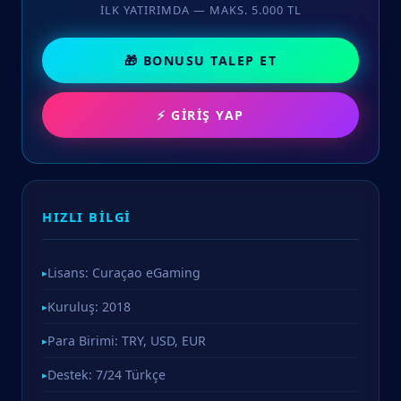
İLK YATIRIMDA — MAKS. 5.000 TL
🎁 BONUSU TALEP ET
⚡ GIRIŞ YAP
HIZLI BILGI
Lisans: Curaçao eGaming
Kuruluş: 2018
Para Birimi: TRY, USD, EUR
Destek: 7/24 Türkçe