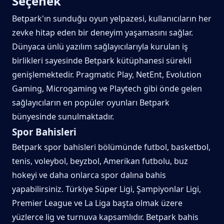
Seçenek
Betpark'ın sunduğu oyun yelpazesi, kullanıcıların her
zevke hitap eden bir deneyim yaşamasını sağlar.
Dünyaca ünlü yazılım sağlayıcılarıyla kurulan iş
birlikleri sayesinde Betpark kütüphanesi sürekli
genişlemektedir. Pragmatic Play, NetEnt, Evolution
Gaming, Microgaming ve Playtech gibi önde gelen
sağlayıcıların en popüler oyunları Betpark
bünyesinde sunulmaktadır.
Spor Bahisleri
Betpark spor bahisleri bölümünde futbol, basketbol,
tenis, voleybol, beyzbol, Amerikan futbolu, buz
hokeyi ve daha onlarca spor dalına bahis
yapabilirsiniz. Türkiye Süper Ligi, Şampiyonlar Ligi,
Premier League ve La Liga başta olmak üzere
yüzlerce lig ve turnuva kapsamlıdır. Betpark bahis