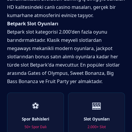
HD kalitesindeki canlı casino masaları, gerçek bir
kumarhane atmosferini evinize taşıyor.
Betpark Slot Oyunları
Betpark slot kategorisi 2.000'den fazla oyunu
barındırmaktadır. Klasik meyveli slotlardan
megaways mekanikli modern oyunlara, jackpot
slotlarından bonus satın alımlı oyunlara kadar her
türde slot Betpark'da mevcuttur. En popüler slotlar
arasında Gates of Olympus, Sweet Bonanza, Big
Bass Bonanza ve Fruit Party yer almaktadır.
⚽
🎰
Spor Bahisleri
Slot Oyunları
50+ Spor Dalı
2.000+ Slot