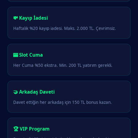
💸 Kayıp İadesi
Haftalık %20 kayıp iadesi. Maks. 2.000 TL. Çevrimsiz.
🎰 Slot Cuma
Her Cuma %50 ekstra. Min. 200 TL yatırım gerekli.
🤝 Arkadaş Daveti
Davet ettiğin her arkadaş için 150 TL bonus kazan.
🏆 VIP Program