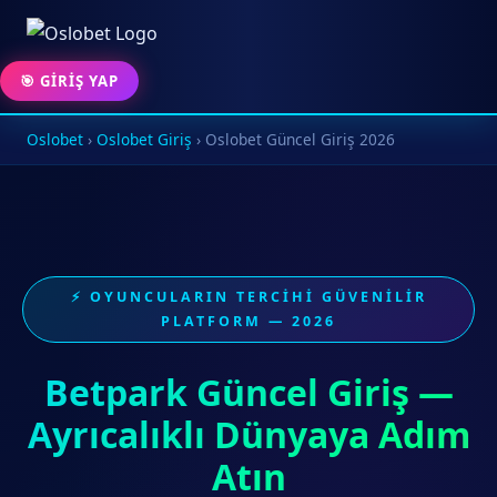
🎯 GIRIŞ YAP
Oslobet
›
Oslobet Giriş
›
Oslobet Güncel Giriş 2026
⚡ OYUNCULARIN TERCIHI GÜVENILIR
PLATFORM — 2026
Betpark Güncel Giriş —
Ayrıcalıklı Dünyaya Adım
Atın