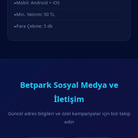
Mobil: Android + iOS
Min. Yatırım: 50 TL
Para Çekme: 5 dk
Betpark Sosyal Medya ve
İletişim
Güncel adres bilgileri ve özel kampanyalar için bizi takip
edin