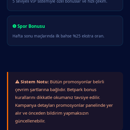
5 seviyeli VIP sistemiyle özel bonuslar ve hızlı çekim.
⚽ Spor Bonusu
Hafta sonu maçlarında ilk bahse %25 ekstra oran.
⚠️
Sistem Notu:
Bütün promosyonlar belirli
çevrim şartlarına bağlıdır. Betpark bonus
kurallarını dikkatle okumanız tavsiye edilir.
Kampanya detayları promosyonlar panelinde yer
alır ve önceden bildirim yapmaksızın
güncellenebilir.