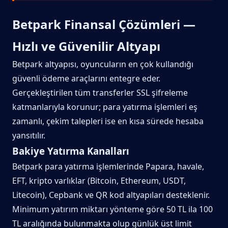
Betpark Finansal Çözümleri —
Hızlı ve Güvenilir Altyapı
Betpark altyapısı, oyuncuların en çok kullandığı
güvenli ödeme araçlarını entegre eder.
Gerçekleştirilen tüm transferler SSL şifreleme
katmanlarıyla korunur; para yatırma işlemleri eş
zamanlı, çekim talepleri ise en kısa sürede hesaba
yansıtılır.
Bakiye Yatırma Kanalları
Betpark para yatırma işlemlerinde Papara, havale,
EFT, kripto varlıklar (Bitcoin, Ethereum, USDT,
Litecoin), Cepbank ve QR kod altyapıları desteklenir.
Minimum yatırım miktarı yönteme göre 50 TL ila 100
TL aralığında bulunmakta olup günlük üst limit