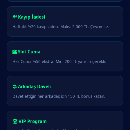
💸 Kayıp İadesi
Haftalık %20 kayıp iadesi. Maks. 2.000 TL. Çevrimsiz.
🎰 Slot Cuma
Her Cuma %50 ekstra. Min. 200 TL yatırım gerekli.
🤝 Arkadaş Daveti
Davet ettiğin her arkadaş için 150 TL bonus kazan.
🏆 VIP Program