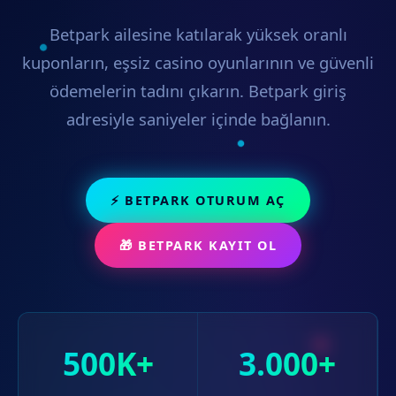
Betpark ailesine katılarak yüksek oranlı
kuponların, eşsiz casino oyunlarının ve güvenli
ödemelerin tadını çıkarın. Betpark giriş
adresiyle saniyeler içinde bağlanın.
⚡ BETPARK OTURUM AÇ
🎁 BETPARK KAYIT OL
500K+
3.000+