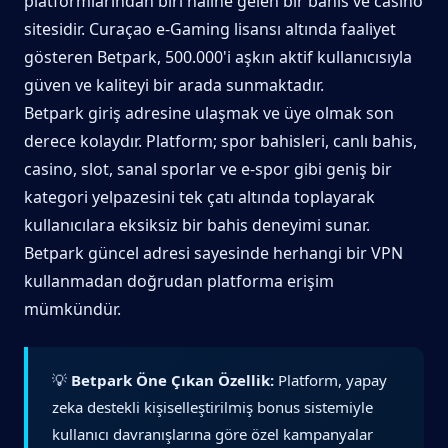
platformlarından biri haline gelen bir bahis ve casino
sitesidir. Curaçao e-Gaming lisansı altında faaliyet
gösteren Betpark, 500.000'i aşkın aktif kullanıcısıyla
güven ve kaliteyi bir arada sunmaktadır.
Betpark giriş adresine ulaşmak ve üye olmak son
derece kolaydır. Platform; spor bahisleri, canlı bahis,
casino, slot, sanal sporlar ve e-spor gibi geniş bir
kategori yelpazesini tek çatı altında toplayarak
kullanıcılara eksiksiz bir bahis deneyimi sunar.
Betpark güncel adresi sayesinde herhangi bir VPN
kullanmadan doğrudan platforma erişim
mümkündür.
💡
Betpark Öne Çıkan Özellik:
Platform, yapay
zeka destekli kişiselleştirilmiş bonus sistemiyle
kullanıcı davranışlarına göre özel kampanyalar