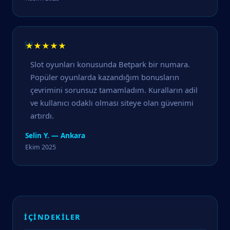
★★★★★
Slot oyunları konusunda Betpark bir numara.
Popüler oyunlarda kazandığım bonusların
çevrimini sorunsuz tamamladım. Kuralların adil
ve kullanıcı odaklı olması siteye olan güvenimi
artırdı.
Selin Y. — Ankara
Ekim 2025
İÇINDEKILER