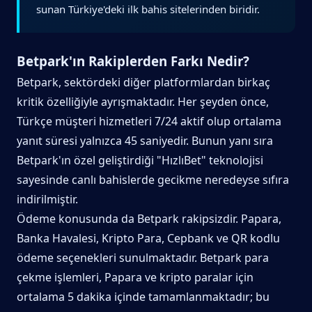
sunan Türkiye'deki ilk bahis sitelerinden biridir.
Betpark'ın Rakiplerden Farkı Nedir?
Betpark, sektördeki diğer platformlardan birkaç
kritik özelliğiyle ayrışmaktadır. Her şeyden önce,
Türkçe müşteri hizmetleri 7/24 aktif olup ortalama
yanıt süresi yalnızca 45 saniyedir. Bunun yanı sıra
Betpark'ın özel geliştirdiği "HızlıBet" teknolojisi
sayesinde canlı bahislerde gecikme neredeyse sıfıra
indirilmiştir.
Ödeme konusunda da Betpark rakipsizdir. Papara,
Banka Havalesi, Kripto Para, Cepbank ve QR kodlu
ödeme seçenekleri sunulmaktadır. Betpark para
çekme işlemleri, Papara ve kripto paralar için
ortalama 5 dakika içinde tamamlanmaktadır; bu