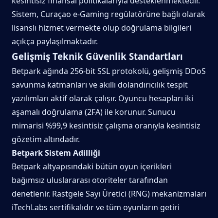
kesintisiz finansal politikalarıyla desteklenmektedir.
Sistem, Curaçao e-Gaming regülatörüne bağlı olarak
lisanslı hizmet vermekte olup doğrulama bilgileri
açıkça paylaşılmaktadır.
Gelişmiş Teknik Güvenlik Standartları
Betpark ağında 256-bit SSL protokolü, gelişmiş DDoS
savunma katmanları ve akıllı dolandırıcılık tespit
yazılımları aktif olarak çalışır. Oyuncu hesapları iki
aşamalı doğrulama (2FA) ile korunur. Sunucu
mimarisi %99,9 kesintisiz çalışma oranıyla kesintisiz
gözetim altındadır.
Betpark Sistem Adilliği
Betpark altyapısındaki bütün oyun içerikleri
bağımsız uluslararası otoriteler tarafından
denetlenir. Rastgele Sayı Üretici (RNG) mekanizmaları
iTechLabs sertifikalıdır ve tüm oyunların getiri