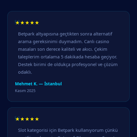
★★★★★
Betpark altyapısına geçtikten sonra alternatif
arama gereksinimi duymadım. Canlı casino
masaları son derece kaliteli ve akıcı. Çekim
taleplerim ortalama 5 dakikada hesaba geçiyor.
Destek birimi de oldukça profesyonel ve çözüm
odaklı.
Mehmet K. — İstanbul
Kasım 2025
★★★★★
Slot kategorisi için Betpark kullanıyorum çünkü