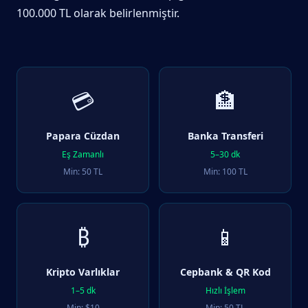
100.000 TL olarak belirlenmiştir.
💳
🏦
Papara Cüzdan
Banka Transferi
Eş Zamanlı
5–30 dk
Min: 50 TL
Min: 100 TL
₿
📱
Kripto Varlıklar
Cepbank & QR Kod
1–5 dk
Hızlı İşlem
Min: $10
Min: 50 TL